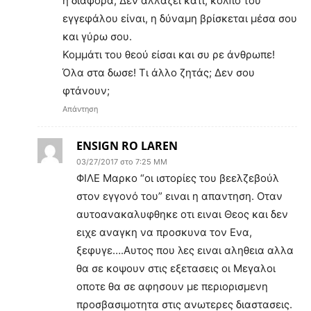
η διαφορά; Δεν αλλάζει κάτι, κόλπο του
εγγεφάλου είναι, η δύναμη βρίσκεται μέσα σου
και γύρω σου.
Κομμάτι του θεού είσαι και συ ρε άνθρωπε!
Όλα στα δωσε! Τι άλλο ζητάς; Δεν σου
φτάνουν;
Απάντηση
ENSIGN RO LAREN
03/27/2017 στο 7:25 ΜΜ
ΦΙΛΕ Μαρκο “οι ιστορίες του βεελζεβούλ
στον εγγονό του” ειναι η απαντηση. Οταν
αυτοανακαλυφθηκε οτι ειναι Θεος και δεν
ειχε αναγκη να προσκυνα τον Ενα,
ξεφυγε….Αυτος που λες ειναι αληθεια αλλα
θα σε κοψουν στις εξετασεις οι Μεγαλοι
οποτε θα σε αφησουν με περιορισμενη
προσβασιμοτητα στις ανωτερες διαστασεις.