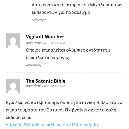
Αυτη ειναι και η ιστορια του Μιχαλη και των
εκπεσοντων για παραδειγμα.
Απάντηση
Vigilant Watcher
03/27/2017 στο 12:48 ΜΜ
Όποιος επικαλείται ολύμπιες οντότητες,ε
επικαλείται δαίμονες.
Απάντηση
The Satanic Bible
03/27/2017 στο 12:49 ΜΜ
Εγώ λέω να κατεβάσουμε όλοι τη Σατανική Βίβλο και να
επικαλούμαστε τον Σατανά. Πχ βγαίνει σε πολύ καλή
έκδοση εδώ:
https://ia800408.us.archive.org/17/items/pdfy-