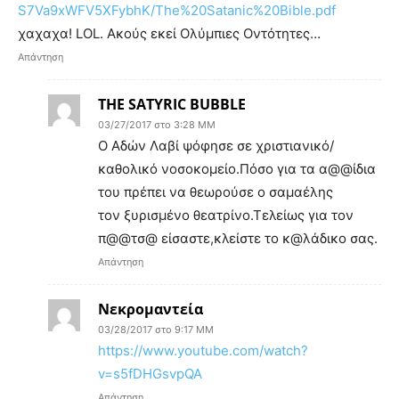
S7Va9xWFV5XFybhK/The%20Satanic%20Bible.pdf
χαχαχα! LOL. Ακούς εκεί Ολύμπιες Οντότητες…
Απάντηση
THE SATYRIC BUBBLE
03/27/2017 στο 3:28 ΜΜ
Ο Αδών Λαβί ψόφησε σε χριστιανικό/
καθολικό νοσοκομείο.Πόσο για τα α@@ίδια
του πρέπει να θεωρούσε ο σαμαέλης
τον ξυρισμένο θεατρίνο.Τελείως για τον
π@@τσ@ είσαστε,κλείστε το κ@λάδικο σας.
Απάντηση
Νεκρομαντεία
03/28/2017 στο 9:17 ΜΜ
https://www.youtube.com/watch?
v=s5fDHGsvpQA
Απάντηση