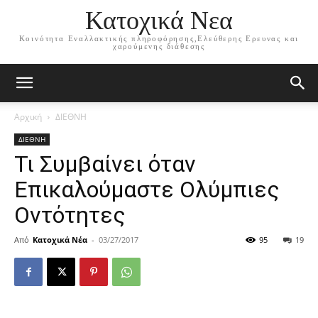
Κατοχικά Νεα
Κοινότητα Εναλλακτικής πληροφόρησης,Ελεύθερης Ερευνας και
χαρούμενης διάθεσης
Αρχική
ΔΙΕΘΝΗ
ΔΙΕΘΝΗ
Τι Συμβαίνει όταν
Επικαλούμαστε Ολύμπιες
Οντότητες
Από
Κατοχικά Νέα
-
03/27/2017
95
19