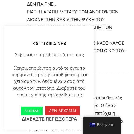
ΔΕΝ ΠΑΙΡΝΕΙ.
ΓΙΑΤΙ Η ΑΓΑΠΗ,ΜΕΤΑΞΥ ΤΩΝ ΑΝΘΡΩΨΠΩΝ
ΔΙΩΧΝΕΙ ΤΗΝ ΚΑΚΙΑ ΤΗΝ ΨΥΧΗ ΤΟΥ
ΑΝΘΡΩΠΟΥ,ΚΑΙ ΤΟΝ ΚΑΝΕΙ ΑΓΑΠΗ ΤΟΝ
ΙΔΙΟΝ,ΤΟΝ ΚΑΝΕΙ ΧΡΙΣΤΟΝ.
ΑΥΤΟΣ ΘΕΛΕΙ Ο ΠΑΤΕΡΑΣ,ΟΠΩΣ ΚΑΘΕ ΚΑΛΟΣ
KATOXIKA NEA
ΠΑΤΕΡΑΣ ΑΓΑΠΗ ΚΑΙ ΕΙΡΗΝΗ ΑΤΟΝ ΟΙΚΟ ΤΟΥ.
Σεβόμαστε την ιδιωτικότητά σας
ΧΡΕΙΣΤΟΣ ΑΝΕΣΤΗ,ΑΔΕΛΦΙΑ.
Απάντηση
Χρησιμοποιώντας αυτό το έντυπο
συμφωνείτε με την αποθήκευση και
χειρισμό των δεδομένων σας από
ΗΡΩ
αυτόν τον ιστότοπο..Διαβάστε του
03/28/2017 στο 3:20 ΜΜ
ορους χρήσης της σελίδας μας
οι αρνητικές σκέψεις φεύγουν και οι θετικές
σκέψεις παίρνουν την σειρά τους. Ο ένας
ΔΕΝ ΔΕΧΟΜΑΙ
ΔΕΧΟΜΑΙ
συμπληρώνει τον άλλον για να πετύχει η
ΔΙΑΒΑΣΤΕ ΠΕΡΙΣΣΟΤΕΡΑ
συνταγή. Αλλά γιατί να επικαλεστείς κάτι για
Ελληνικά
να έρθεις κοντά του ; Δεν υπάρχει άλλος