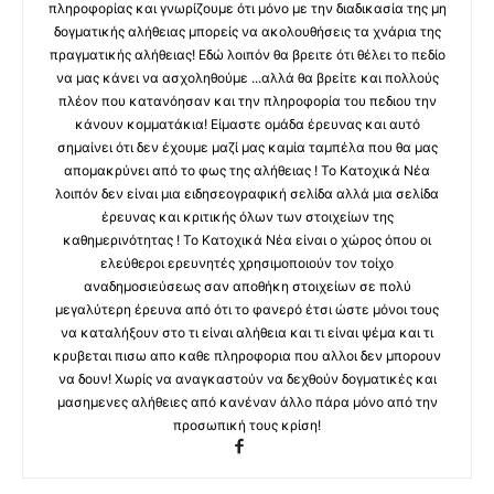
πληροφορίας και γνωρίζουμε ότι μόνο με την διαδικασία της μη
δογματικής αλήθειας μπορείς να ακολουθήσεις τα χνάρια της
πραγματικής αλήθειας! Εδώ λοιπόν θα βρειτε ότι θέλει το πεδίο
να μας κάνει να ασχοληθούμε ...αλλά θα βρείτε και πολλούς
πλέον που κατανόησαν και την πληροφορία του πεδιου την
κάνουν κομματάκια! Είμαστε ομάδα έρευνας και αυτό
σημαίνει ότι δεν έχουμε μαζί μας καμία ταμπέλα που θα μας
απομακρύνει από το φως της αλήθειας ! Το Κατοχικά Νέα
λοιπόν δεν είναι μια ειδησεογραφική σελίδα αλλά μια σελίδα
έρευνας και κριτικής όλων των στοιχείων της
καθημερινότητας ! Το Κατοχικά Νέα είναι ο χώρος όπου οι
ελεύθεροι ερευνητές χρησιμοποιούν τον τοίχο
αναδημοσιεύσεως σαν αποθήκη στοιχείων σε πολύ
μεγαλύτερη έρευνα από ότι το φανερό έτσι ώστε μόνοι τους
να καταλήξουν στο τι είναι αλήθεια και τι είναι ψέμα και τι
κρυβεται πισω απο καθε πληροφορια που αλλοι δεν μπορουν
να δουν! Χωρίς να αναγκαστούν να δεχθούν δογματικές και
μασημενες αλήθειες από κανέναν άλλο πάρα μόνο από την
προσωπική τους κρίση!