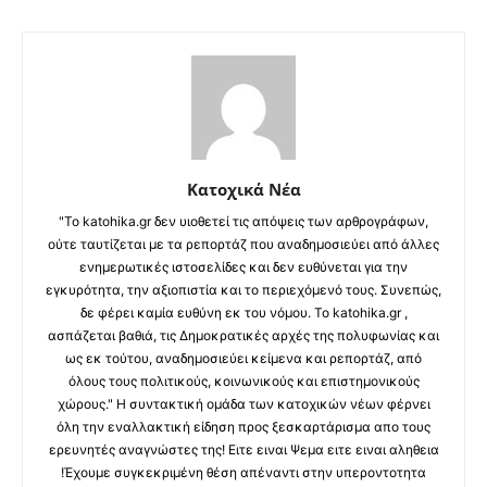
Κατοχικά Νέα
"Το katohika.gr δεν υιοθετεί τις απόψεις των αρθρογράφων,
ούτε ταυτίζεται με τα ρεπορτάζ που αναδημοσιεύει από άλλες
ενημερωτικές ιστοσελίδες και δεν ευθύνεται για την
εγκυρότητα, την αξιοπιστία και το περιεχόμενό τους. Συνεπώς,
δε φέρει καμία ευθύνη εκ του νόμου. Το katohika.gr ,
ασπάζεται βαθιά, τις Δημοκρατικές αρχές της πολυφωνίας και
ως εκ τούτου, αναδημοσιεύει κείμενα και ρεπορτάζ, από
όλους τους πολιτικούς, κοινωνικούς και επιστημονικούς
χώρους." Η συντακτική ομάδα των κατοχικών νέων φέρνει
όλη την εναλλακτική είδηση προς ξεσκαρτάρισμα απο τους
ερευνητές αναγνώστες της! Ειτε ειναι Ψεμα ειτε ειναι αληθεια
!Έχουμε συγκεκριμένη θέση απέναντι στην υπεροντοτητα