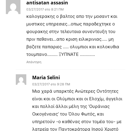
antisatan assasin
03/27/2017 στο 8:21 ΠΜ
καλογερακης ο βαλτος απο την μοσαντ και
μυστικες υπηρεσιες…οπως παραδεχτηκε ο
φουρακης στην τελευταια συνεντευξη του
πριν πεθανει…απο κριση ειλικρινιας….. μη
βαζετε παπαριες ….. ολυμπιοι και κολοκυθια
τουμπανο……… ΞΥΠΝΑΤΕ ………….
Απάντηση
Maria Selini
03/27/2017 στο 9:28 ΠΜ
Μια χαρά υπαρκτές Ανώτερες Οντότητες
είναι και οι Ολύμπιοι και οι Ελοχίμ, άγγελοι
και πολλοί άλλοι μέλη της ‘Ουράνιας
Οικογένειας’ του Όλου Φωτός, και
υπηρετούν -ο καθένας στον τομέα του- με
λατρεία τον Παντοκράτορα Ιησού Χριστό