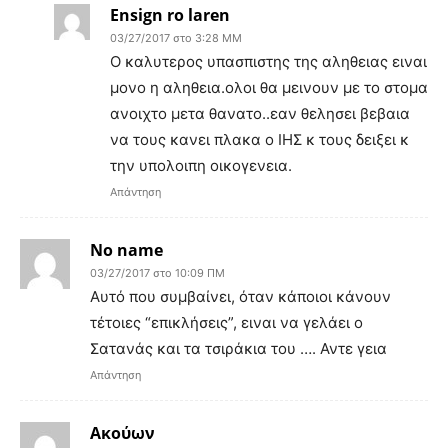
Ensign ro laren
03/27/2017 στο 3:28 ΜΜ
Ο καλυτερος υπασπιστης της αληθειας ειναι
μονο η αληθεια.ολοι θα μεινουν με το στομα
ανοιχτο μετα θανατο..εαν θελησει βεβαια
να τους κανει πλακα ο ΙΗΣ κ τους δειξει κ
την υπολοιπη οικογενεια.
Απάντηση
No name
03/27/2017 στο 10:09 ΠΜ
Αυτό που συμβαίνει, όταν κάποιοι κάνουν
τέτοιες “επικλήσεις”, ειναι να γελάει ο
Σατανάς και τα τσιράκια του …. Αντε γεια
Απάντηση
Ακούων