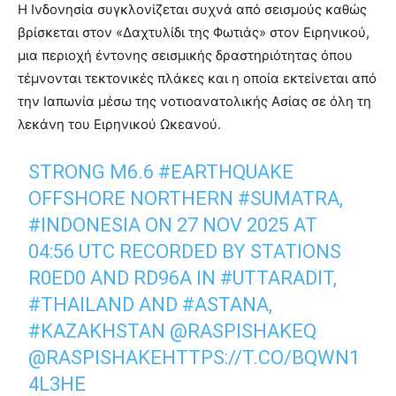
Η Ινδονησία συγκλονίζεται συχνά από σεισμούς καθώς
βρίσκεται στον «Δαχτυλίδι της Φωτιάς» στον Ειρηνικού,
μια περιοχή έντονης σεισμικής δραστηριότητας όπου
τέμνονται τεκτονικές πλάκες και η οποία εκτείνεται από
την Ιαπωνία μέσω της νοτιοανατολικής Ασίας σε όλη τη
λεκάνη του Ειρηνικού Ωκεανού.
STRONG M6.6
#EARTHQUAKE
OFFSHORE NORTHERN
#SUMATRA
,
#INDONESIA
ON 27 NOV 2025 AT
04:56 UTC RECORDED BY STATIONS
R0ED0 AND RD96A IN
#UTTARADIT
,
#THAILAND
AND
#ASTANA
,
#KAZAKHSTAN
@RASPISHAKEQ
@RASPISHAKE
HTTPS://T.CO/BQWN1
4L3HE