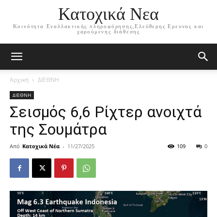
Κατοχικά Νεα
Κοινότητα Εναλλακτικής πληροφόρησης,Ελεύθερης Ερευνας και
χαρούμενης διάθεσης
Αρχική
ΔΙΕΘΝΗ
ΔΙΕΘΝΗ
Σεισμός 6,6 Ρίχτερ ανοιχτά
της Σουμάτρα
Από
Κατοχικά Νέα
-
11/27/2025
109
0