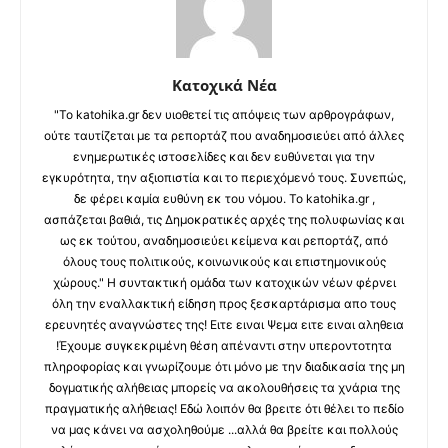
Κατοχικά Νέα
"Το katohika.gr δεν υιοθετεί τις απόψεις των αρθρογράφων,
ούτε ταυτίζεται με τα ρεπορτάζ που αναδημοσιεύει από άλλες
ενημερωτικές ιστοσελίδες και δεν ευθύνεται για την
εγκυρότητα, την αξιοπιστία και το περιεχόμενό τους. Συνεπώς,
δε φέρει καμία ευθύνη εκ του νόμου. Το katohika.gr ,
ασπάζεται βαθιά, τις Δημοκρατικές αρχές της πολυφωνίας και
ως εκ τούτου, αναδημοσιεύει κείμενα και ρεπορτάζ, από
όλους τους πολιτικούς, κοινωνικούς και επιστημονικούς
χώρους." Η συντακτική ομάδα των κατοχικών νέων φέρνει
όλη την εναλλακτική είδηση προς ξεσκαρτάρισμα απο τους
ερευνητές αναγνώστες της! Ειτε ειναι Ψεμα ειτε ειναι αληθεια
!Έχουμε συγκεκριμένη θέση απέναντι στην υπεροντοτητα
πληροφορίας και γνωρίζουμε ότι μόνο με την διαδικασία της μη
δογματικής αλήθειας μπορείς να ακολουθήσεις τα χνάρια της
πραγματικής αλήθειας! Εδώ λοιπόν θα βρειτε ότι θέλει το πεδίο
να μας κάνει να ασχοληθούμε ...αλλά θα βρείτε και πολλούς