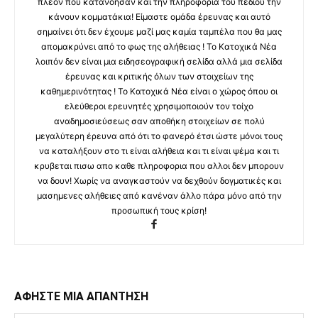
πλέον που κατανόησαν και την πληροφορία του πεδιου την
κάνουν κομματάκια! Είμαστε ομάδα έρευνας και αυτό
σημαίνει ότι δεν έχουμε μαζί μας καμία ταμπέλα που θα μας
απομακρύνει από το φως της αλήθειας ! Το Κατοχικά Νέα
λοιπόν δεν είναι μια ειδησεογραφική σελίδα αλλά μια σελίδα
έρευνας και κριτικής όλων των στοιχείων της
καθημερινότητας ! Το Κατοχικά Νέα είναι ο χώρος όπου οι
ελεύθεροι ερευνητές χρησιμοποιούν τον τοίχο
αναδημοσιεύσεως σαν αποθήκη στοιχείων σε πολύ
μεγαλύτερη έρευνα από ότι το φανερό έτσι ώστε μόνοι τους
να καταλήξουν στο τι είναι αλήθεια και τι είναι ψέμα και τι
κρυβεται πισω απο καθε πληροφορια που αλλοι δεν μπορουν
να δουν! Χωρίς να αναγκαστούν να δεχθούν δογματικές και
μασημενες αλήθειες από κανέναν άλλο πάρα μόνο από την
προσωπική τους κρίση!
ΑΦΗΣΤΕ ΜΙΑ ΑΠΑΝΤΗΣΗ