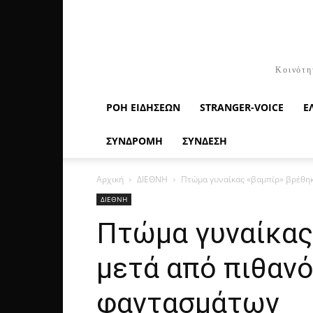
Κοινότη
ΡΟΉ ΕΙΔΉΣΕΩΝ
STRANGER-VOICE
Ε
ΣΥΝΔΡΟΜΗ
ΣΥΝΔΕΣΗ
Αρχική
ΔΙΕΘΝΗ
Πτώμα γυναίκας «βαμπίρ» βρέθηκε 
ΔΙΕΘΝΗ
Πτώμα γυναίκας 
μετά από πιθανό 
φαντασμάτων