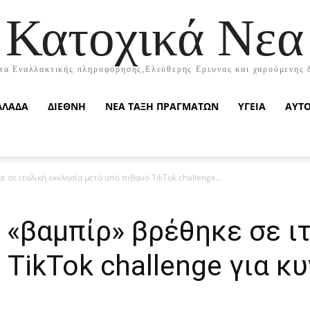
Κατοχικά Νεα
τα Εναλλακτικής πληροφόρησης,Ελεύθερης Ερευνας και χαρούμενης 
ΛΛΑΔΑ
ΔΙΕΘΝΗ
ΝΕΑ ΤΑΞΗ ΠΡΑΓΜΑΤΩΝ
ΥΓΕΙΑ
ΑΥΤ
σε ιταλική εκκλησία μετά από πιθανό TikTok challenge...
«βαμπίρ» βρέθηκε σε ι
TikTok challenge για κυ