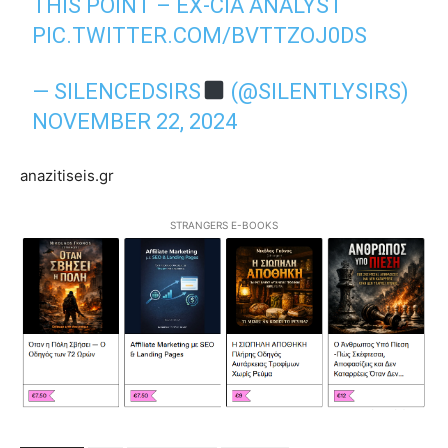
THIS POINT – EX-CIA ANALYST
PIC.TWITTER.COM/BVTTZOJ0DS
— SILENCEDSIRS
(@SILENTLYSIRS)
NOVEMBER 22, 2024
anazitiseis.gr
STRANGERS E-BOOKS