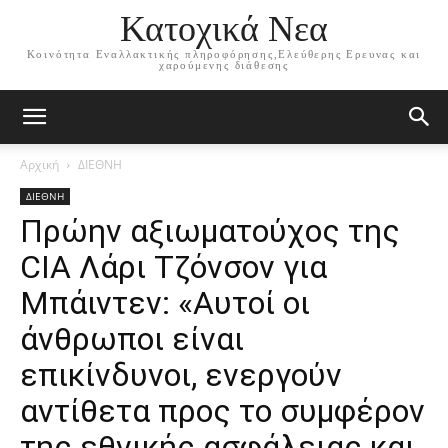
Κατοχικά Νεα
Κοινότητα Εναλλακτικής πληροφόρησης,Ελεύθερης Ερευνας και
χαρούμενης διάθεσης
Αρχική
ΔΙΕΘΝΗ
ΔΙΕΘΝΗ
Πρώην αξιωματούχος της
CIA Λάρι Τζόνσον για
Μπάιντεν: «Αυτοί οι
άνθρωποι είναι
επικίνδυνοι, ενεργούν
αντίθετα προς το συμφέρον
της εθνικής ασφάλειας και