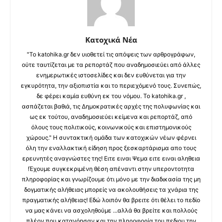
Κατοχικά Νέα
"Το katohika.gr δεν υιοθετεί τις απόψεις των αρθρογράφων,
ούτε ταυτίζεται με τα ρεπορτάζ που αναδημοσιεύει από άλλες
ενημερωτικές ιστοσελίδες και δεν ευθύνεται για την
εγκυρότητα, την αξιοπιστία και το περιεχόμενό τους. Συνεπώς,
δε φέρει καμία ευθύνη εκ του νόμου. Το katohika.gr ,
ασπάζεται βαθιά, τις Δημοκρατικές αρχές της πολυφωνίας και
ως εκ τούτου, αναδημοσιεύει κείμενα και ρεπορτάζ, από
όλους τους πολιτικούς, κοινωνικούς και επιστημονικούς
χώρους." Η συντακτική ομάδα των κατοχικών νέων φέρνει
όλη την εναλλακτική είδηση προς ξεσκαρτάρισμα απο τους
ερευνητές αναγνώστες της! Ειτε ειναι Ψεμα ειτε ειναι αληθεια
!Έχουμε συγκεκριμένη θέση απέναντι στην υπεροντοτητα
πληροφορίας και γνωρίζουμε ότι μόνο με την διαδικασία της μη
δογματικής αλήθειας μπορείς να ακολουθήσεις τα χνάρια της
πραγματικής αλήθειας! Εδώ λοιπόν θα βρειτε ότι θέλει το πεδίο
να μας κάνει να ασχοληθούμε ...αλλά θα βρείτε και πολλούς
πλέον που κατανόησαν και την πληροφορία του πεδιου την