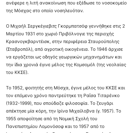
ανέφερε η λιτή ανακοίνωση που εξέδωσε το νοσοκομείο
της Μόσχας στο οποίο νοσηλευόταν.
O Μιχαήλ Σεργκέγιεβιτς Γκορμπατσόφ γεννήθηκε στις 2
Μαρτίου 1931 στο χωριό Πριβόλνογιε της περιοχής
Κρασνογκβαρντέισκ, στην περιφέρεια Σταυρούπολης
(Σταβροπόλ), από αγροτική οικογένεια. Το 1946 άρχισε
να εργάζεται ως οδηγός γεωργικών μηχανημάτων και
την ίδια χρονιά έγινε μέλος της Κομσομόλ (της νεολαίας
του ΚΚΣΕ).
Το 1952, φοιτητής στη Μόσχα, έγινε μέλος του ΚΚΣΕ και
τον επόμενο χρόνο παντρεύτηκε τη Ραΐσα Τιταρένκο
(1932-1999), που σπούδαζε φιλοσοφία. Το ζευγάρι
απέκτησε μία κόρη, την Ιρίνα Μιχαίλοβνα (γ. 1957). Το
1955 αποφοίτησε από τη Νομική Σχολή του
Πανεπιστημίου Λομονόσοφ και το 1957 από το