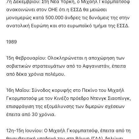
7η Δεκεμβρίου: Στη Νέα Υόρκη, ο Μιχαήλ Γκορμπατσόφ
ανακοινώνει στον ΟΗΕ ότι η ΕΣΣΔ θα μειώσει
μονομερώς κατά 500.000 άνδρες τις δυνάμεις της στην
ανατολική Ευρώπη και στο ευρωπαϊκό τμήμα της ΕΣΣΔ.
1989
15η Φεβρουαρίου: Ολοκληρώνεται η αποχώρηση των
σοβιετικών στρατευμάτων από το Αφγανιστάν, έπειτα
από δέκα χρόνια πολέμου.
16η Μαΐου: Σύνοδος κορυφής στο Πεκίνο του Μιχαήλ
Γκορμπατσόφ με τον Κινέζο πρόεδρο Ντενγκ Σιαοπίνγκ,
επισφράγιση της εξομάλυνσης των διμερών σχέσεων
έπειτα από 30 χρόνια.
12η-15η Ιουνίου: Ο Μιχαήλ Γκορμπατσόφ, έπειτα από τη
θριαμβευτική υποδοχή του στη Βόννη (ΓΛΔ), δηλώνει