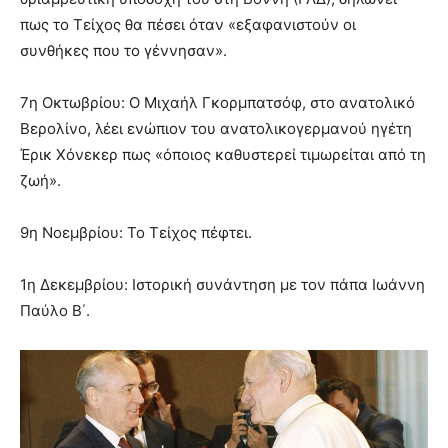
πως το Τείχος θα πέσει όταν «εξαφανιστούν οι
συνθήκες που το γέννησαν».
7η Οκτωβρίου: Ο Μιχαήλ Γκορμπατσόφ, στο ανατολικό
Βερολίνο, λέει ενώπιον του ανατολικογερμανού ηγέτη
Έρικ Χόνεκερ πως «όποιος καθυστερεί τιμωρείται από τη
ζωή».
9η Νοεμβρίου: Το Τείχος πέφτει.
1η Δεκεμβρίου: Ιστορική συνάντηση με τον πάπα Ιωάννη
Παύλο Β΄.