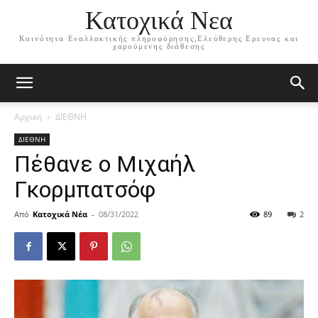
Κατοχικά Νεα
Κοινότητα Εναλλακτικής πληροφόρησης,Ελεύθερης Ερευνας και
χαρούμενης διάθεσης
Αρχική
ΔΙΕΘΝΗ
ΔΙΕΘΝΗ
Πέθανε ο Μιχαήλ
Γκορμπατσόφ
Από
Κατοχικά Νέα
-
08/31/2022
89
2