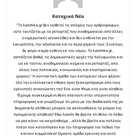
Κατοχικά Νέα
"Το katohika.gr δεν υιοθετεί τις απόψεις των αρθρογράφων,
ούτε ταυτίζεται με τα ρεπορτάζ που αναδημοσιεύει από άλλες
ενημερωτικές ιστοσελίδες και δεν ευθύνεται για την
εγκυρότητα, την αξιοπιστία και το περιεχόμενό τους. Συνεπώς,
δε φέρει καμία ευθύνη εκ του νόμου. Το katohika.gr ,
ασπάζεται βαθιά, τις Δημοκρατικές αρχές της πολυφωνίας και
ως εκ τούτου, αναδημοσιεύει κείμενα και ρεπορτάζ, από
όλους τους πολιτικούς, κοινωνικούς και επιστημονικούς
χώρους." Η συντακτική ομάδα των κατοχικών νέων φέρνει
όλη την εναλλακτική είδηση προς ξεσκαρτάρισμα απο τους
ερευνητές αναγνώστες της! Ειτε ειναι Ψεμα ειτε ειναι αληθεια
!Έχουμε συγκεκριμένη θέση απέναντι στην υπεροντοτητα
πληροφορίας και γνωρίζουμε ότι μόνο με την διαδικασία της μη
δογματικής αλήθειας μπορείς να ακολουθήσεις τα χνάρια της
πραγματικής αλήθειας! Εδώ λοιπόν θα βρειτε ότι θέλει το πεδίο
να μας κάνει να ασχοληθούμε ...αλλά θα βρείτε και πολλούς
πλέον που κατανόησαν και την πληροφορία του πεδιου την
κάνουν κομματάκια! Είμαστε ομάδα έρευνας και αυτό