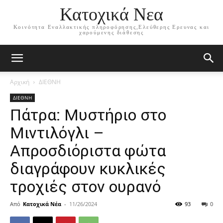
Κατοχικά Νεα
Κοινότητα Εναλλακτικής πληροφόρησης,Ελεύθερης Ερευνας και
χαρούμενης διάθεσης
Αρχική
ΔΙΕΘΝΗ
ΔΙΕΘΝΗ
Πάτρα: Μυστήριο στο
Μιντιλόγλι –
Απροσδιόριστα φώτα
διαγράφουν κυκλικές
τροχιές στον ουρανό
Από
Κατοχικά Νέα
-
11/26/2024
93
0