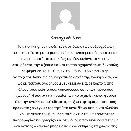
Κατοχικά Νέα
"Το katohika.gr δεν υιοθετεί τις απόψεις των αρθρογράφων,
ούτε ταυτίζεται με τα ρεπορτάζ που αναδημοσιεύει από άλλες
ενημερωτικές ιστοσελίδες και δεν ευθύνεται για την
εγκυρότητα, την αξιοπιστία και το περιεχόμενό τους. Συνεπώς,
δε φέρει καμία ευθύνη εκ του νόμου. Το katohika.gr ,
ασπάζεται βαθιά, τις Δημοκρατικές αρχές της πολυφωνίας και
ως εκ τούτου, αναδημοσιεύει κείμενα και ρεπορτάζ, από
όλους τους πολιτικούς, κοινωνικούς και επιστημονικούς
χώρους." Η συντακτική ομάδα των κατοχικών νέων φέρνει
όλη την εναλλακτική είδηση προς ξεσκαρτάρισμα απο τους
ερευνητές αναγνώστες της! Ειτε ειναι Ψεμα ειτε ειναι αληθεια
!Έχουμε συγκεκριμένη θέση απέναντι στην υπεροντοτητα
πληροφορίας και γνωρίζουμε ότι μόνο με την διαδικασία της μη
δογματικής αλήθειας μπορείς να ακολουθήσεις τα χνάρια της