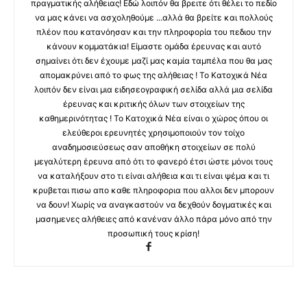
πραγματικής αλήθειας! Εδώ λοιπόν θα βρειτε ότι θέλει το πεδίο
να μας κάνει να ασχοληθούμε ...αλλά θα βρείτε και πολλούς
πλέον που κατανόησαν και την πληροφορία του πεδιου την
κάνουν κομματάκια! Είμαστε ομάδα έρευνας και αυτό
σημαίνει ότι δεν έχουμε μαζί μας καμία ταμπέλα που θα μας
απομακρύνει από το φως της αλήθειας ! Το Κατοχικά Νέα
λοιπόν δεν είναι μια ειδησεογραφική σελίδα αλλά μια σελίδα
έρευνας και κριτικής όλων των στοιχείων της
καθημερινότητας ! Το Κατοχικά Νέα είναι ο χώρος όπου οι
ελεύθεροι ερευνητές χρησιμοποιούν τον τοίχο
αναδημοσιεύσεως σαν αποθήκη στοιχείων σε πολύ
μεγαλύτερη έρευνα από ότι το φανερό έτσι ώστε μόνοι τους
να καταλήξουν στο τι είναι αλήθεια και τι είναι ψέμα και τι
κρυβεται πισω απο καθε πληροφορια που αλλοι δεν μπορουν
να δουν! Χωρίς να αναγκαστούν να δεχθούν δογματικές και
μασημενες αλήθειες από κανέναν άλλο πάρα μόνο από την
προσωπική τους κρίση!