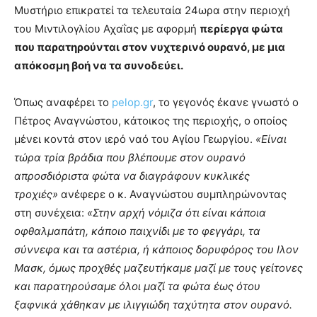
Μυστήριο επικρατεί τα τελευταία 24ωρα στην περιοχή
του Μιντιλογλίου Αχαΐας με αφορμή
περίεργα φώτα
που παρατηρούνται στον νυχτερινό ουρανό, με μια
απόκοσμη βοή να τα συνοδεύει.
Όπως αναφέρει το
pelop.gr
, το γεγονός έκανε γνωστό ο
Πέτρος Αναγνώστου, κάτοικος της περιοχής, ο οποίος
μένει κοντά στον ιερό ναό του Αγίου Γεωργίου.
«Είναι
τώρα τρία βράδια που βλέπουμε στον ουρανό
απροσδιόριστα φώτα να διαγράφουν κυκλικές
τροχιές»
ανέφερε ο κ. Αναγνώστου συμπληρώνοντας
στη συνέχεια:
«Στην αρχή νόμιζα ότι είναι κάποια
οφθαλμαπάτη, κάποιο παιχνίδι με το φεγγάρι, τα
σύννεφα και τα αστέρια, ή κάποιος δορυφόρος του Ιλον
Μασκ, όμως προχθές μαζευτήκαμε μαζί με τους γείτονες
και παρατηρούσαμε όλοι μαζί τα φώτα έως ότου
ξαφνικά χάθηκαν με ιλιγγιώδη ταχύτητα στον ουρανό.