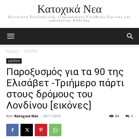
Κατοχικά Νεα
Κοινότητα Εναλλακτικής πληροφόρησης,Ελεύθερης Ερευνας και
χαρούμενης διάθεσης
Αρχική
ΔΙΕΘΝΗ
ΔΙΕΘΝΗ
Παροξυσμός για τα 90 της
Ελισάβετ -Τριήμερο πάρτι
στους δρόμους του
Λονδίνου [εικόνες]
Από
Κατοχικά Νέα
-
06/11/2016
64
4