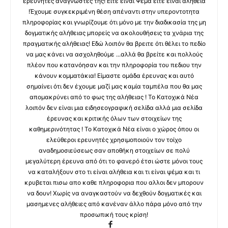
ερευνητές αναγνώστες της! Ειτε ειναι Ψεμα ειτε ειναι αληθεια
!Έχουμε συγκεκριμένη θέση απέναντι στην υπεροντοτητα
πληροφορίας και γνωρίζουμε ότι μόνο με την διαδικασία της μη
δογματικής αλήθειας μπορείς να ακολουθήσεις τα χνάρια της
πραγματικής αλήθειας! Εδώ λοιπόν θα βρειτε ότι θέλει το πεδίο
να μας κάνει να ασχοληθούμε ...αλλά θα βρείτε και πολλούς
πλέον που κατανόησαν και την πληροφορία του πεδιου την
κάνουν κομματάκια! Είμαστε ομάδα έρευνας και αυτό
σημαίνει ότι δεν έχουμε μαζί μας καμία ταμπέλα που θα μας
απομακρύνει από το φως της αλήθειας ! Το Κατοχικά Νέα
λοιπόν δεν είναι μια ειδησεογραφική σελίδα αλλά μια σελίδα
έρευνας και κριτικής όλων των στοιχείων της
καθημερινότητας ! Το Κατοχικά Νέα είναι ο χώρος όπου οι
ελεύθεροι ερευνητές χρησιμοποιούν τον τοίχο
αναδημοσιεύσεως σαν αποθήκη στοιχείων σε πολύ
μεγαλύτερη έρευνα από ότι το φανερό έτσι ώστε μόνοι τους
να καταλήξουν στο τι είναι αλήθεια και τι είναι ψέμα και τι
κρυβεται πισω απο καθε πληροφορια που αλλοι δεν μπορουν
να δουν! Χωρίς να αναγκαστούν να δεχθούν δογματικές και
μασημενες αλήθειες από κανέναν άλλο πάρα μόνο από την
προσωπική τους κρίση!