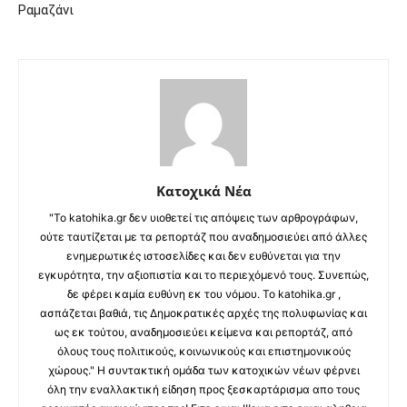
Ραμαζάνι
Κατοχικά Νέα
"Το katohika.gr δεν υιοθετεί τις απόψεις των αρθρογράφων,
ούτε ταυτίζεται με τα ρεπορτάζ που αναδημοσιεύει από άλλες
ενημερωτικές ιστοσελίδες και δεν ευθύνεται για την
εγκυρότητα, την αξιοπιστία και το περιεχόμενό τους. Συνεπώς,
δε φέρει καμία ευθύνη εκ του νόμου. Το katohika.gr ,
ασπάζεται βαθιά, τις Δημοκρατικές αρχές της πολυφωνίας και
ως εκ τούτου, αναδημοσιεύει κείμενα και ρεπορτάζ, από
όλους τους πολιτικούς, κοινωνικούς και επιστημονικούς
χώρους." Η συντακτική ομάδα των κατοχικών νέων φέρνει
όλη την εναλλακτική είδηση προς ξεσκαρτάρισμα απο τους