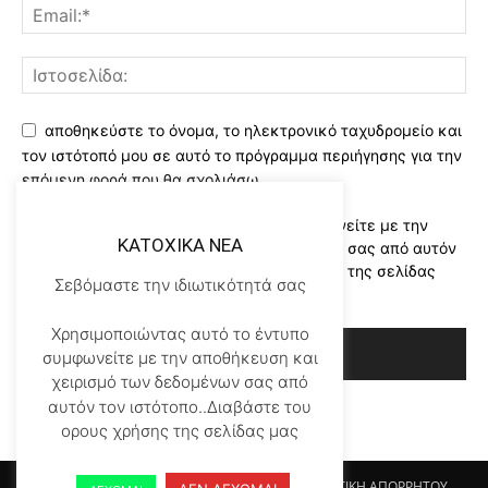
αποθηκεύστε το όνομα, το ηλεκτρονικό ταχυδρομείο και
τον ιστότοπό μου σε αυτό το πρόγραμμα περιήγησης για την
επόμενη φορά που θα σχολιάσω.
Χρησιμοποιώντας αυτό το έντυπο συμφωνείτε με την
KATOXIKA NEA
αποθήκευση και χειρισμό των δεδομένων σας από αυτόν
τον ιστότοπο..Διαβάστε του ορους χρήσης της σελίδας
Σεβόμαστε την ιδιωτικότητά σας
μας
*
Χρησιμοποιώντας αυτό το έντυπο
συμφωνείτε με την αποθήκευση και
χειρισμό των δεδομένων σας από
αυτόν τον ιστότοπο..Διαβάστε του
ορους χρήσης της σελίδας μας
Αρχικη KATOHIKA NEA
Login
Register
ΠΟΛΙΤΙΚΗ ΑΠΟΡΡΗΤΟΥ