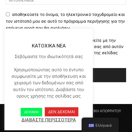
αποθηκεύστε το όνομα, το ηλεκτρονικό ταχυδρομείο και
τον ιστότοπό μου σε αυτό το πρόγραμμα περιήγησης για την
επόμενη φορά που θα σχολιάσω.
Χρησιμοποιώντας αυτό το έντυπο συμφωνείτε με την
KATOXIKA NEA
αποθήκευση και χειρισμό των δεδομένων σας από αυτόν
τον ιστότοπο..Διαβάστε του ορους χρήσης της σελίδας
Σεβόμαστε την ιδιωτικότητά σας
μας
*
Χρησιμοποιώντας αυτό το έντυπο
συμφωνείτε με την αποθήκευση και
χειρισμό των δεδομένων σας από
αυτόν τον ιστότοπο..Διαβάστε του
ορους χρήσης της σελίδας μας
Αρχικη KATOHIKA NEA
Login
Register
ΠΟΛΙΤΙΚΗ ΑΠΟΡΡΗΤΟΥ
ΔΕΝ ΔΕΧΟΜΑΙ
ΔΕΧΟΜΑΙ
ΟΡΟΙ ΧΡΗΣΗΣ
ΕΠΙΚΟΙΝΩΝΙΑ
ΔΙΑΒΑΣΤΕ ΠΕΡΙΣΣΟΤΕΡΑ
Ελληνικά
© Newspaper WordPress Theme by TagDiv