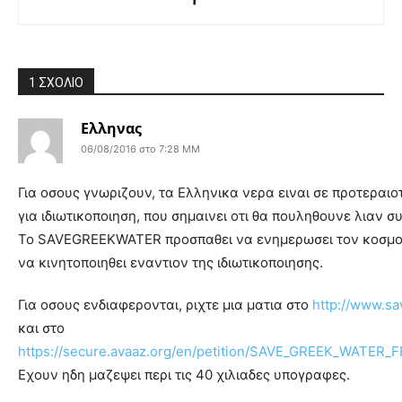
1 ΣΧΟΛΙΟ
Ελληνας
06/08/2016 στο 7:28 ΜΜ
Για οσους γνωριζουν, τα Ελληνικα νερα ειναι σε προτεραιο
για ιδιωτικοποιηση, που σημαινει οτι θα πουληθουνε λιαν σ
Το SAVEGREEKWATER προσπαθει να ενημερωσει τον κοσμο 
να κινητοποιηθει εναντιον της ιδιωτικοποιησης.
Για οσους ενδιαφερονται, ριχτε μια ματια στο
http://www.sa
και στο
https://secure.avaaz.org/en/petition/SAVE_GREEK_WAT
Εχουν ηδη μαζεψει περι τις 40 χιλιαδες υπογραφες.