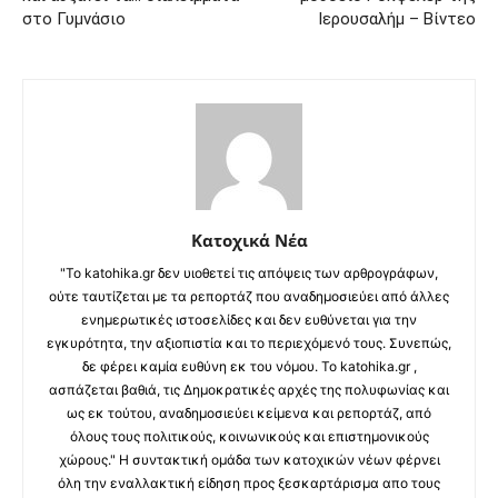
στο Γυμνάσιο
Ιερουσαλήμ – Βίντεο
Κατοχικά Νέα
"Το katohika.gr δεν υιοθετεί τις απόψεις των αρθρογράφων,
ούτε ταυτίζεται με τα ρεπορτάζ που αναδημοσιεύει από άλλες
ενημερωτικές ιστοσελίδες και δεν ευθύνεται για την
εγκυρότητα, την αξιοπιστία και το περιεχόμενό τους. Συνεπώς,
δε φέρει καμία ευθύνη εκ του νόμου. Το katohika.gr ,
ασπάζεται βαθιά, τις Δημοκρατικές αρχές της πολυφωνίας και
ως εκ τούτου, αναδημοσιεύει κείμενα και ρεπορτάζ, από
όλους τους πολιτικούς, κοινωνικούς και επιστημονικούς
χώρους." Η συντακτική ομάδα των κατοχικών νέων φέρνει
όλη την εναλλακτική είδηση προς ξεσκαρτάρισμα απο τους