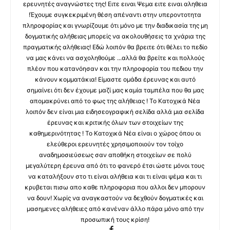
ερευνητές αναγνώστες της! Ειτε ειναι Ψεμα ειτε ειναι αληθεια
!Έχουμε συγκεκριμένη θέση απέναντι στην υπεροντοτητα
πληροφορίας και γνωρίζουμε ότι μόνο με την διαδικασία της μη
δογματικής αλήθειας μπορείς να ακολουθήσεις τα χνάρια της
πραγματικής αλήθειας! Εδώ λοιπόν θα βρειτε ότι θέλει το πεδίο
να μας κάνει να ασχοληθούμε ...αλλά θα βρείτε και πολλούς
πλέον που κατανόησαν και την πληροφορία του πεδιου την
κάνουν κομματάκια! Είμαστε ομάδα έρευνας και αυτό
σημαίνει ότι δεν έχουμε μαζί μας καμία ταμπέλα που θα μας
απομακρύνει από το φως της αλήθειας ! Το Κατοχικά Νέα
λοιπόν δεν είναι μια ειδησεογραφική σελίδα αλλά μια σελίδα
έρευνας και κριτικής όλων των στοιχείων της
καθημερινότητας ! Το Κατοχικά Νέα είναι ο χώρος όπου οι
ελεύθεροι ερευνητές χρησιμοποιούν τον τοίχο
αναδημοσιεύσεως σαν αποθήκη στοιχείων σε πολύ
μεγαλύτερη έρευνα από ότι το φανερό έτσι ώστε μόνοι τους
να καταλήξουν στο τι είναι αλήθεια και τι είναι ψέμα και τι
κρυβεται πισω απο καθε πληροφορια που αλλοι δεν μπορουν
να δουν! Χωρίς να αναγκαστούν να δεχθούν δογματικές και
μασημενες αλήθειες από κανέναν άλλο πάρα μόνο από την
προσωπική τους κρίση!