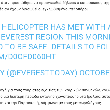
 όταν προσπάθησε να προσγειωθεί, δήλωσε ο εκπρόσωπος της
ές αν έχουν διασωθεί οι εγκλωβισμένοι πεζοπόροι.
R HELICOPTER HAS MET WITH 
EVEREST REGION THIS MORNIN
ID TO BE SAFE. DETAILS TO FO
OM/D0OFD060HT
AY (@EVERESTTODAY)
OCTOBER
ριοχή για τους τουρίστες εξαιτίας των καιρικών συνθηκών, κα
ς μια δεύτερη περίοδο έντονης χιονόπτωσης στα Ιμαλάια αυτό
πτη και την Παρασκευή, σύμφωνα με τους μετεωρολόγους.