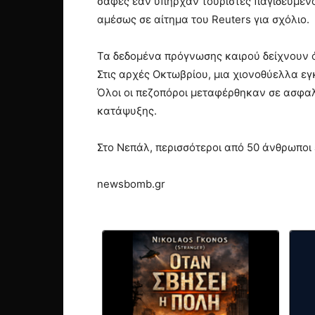
σαφές εάν υπήρχαν τουρίστες παγιδευμένο
αμέσως σε αίτημα του Reuters για σχόλιο.
Τα δεδομένα πρόγνωσης καιρού δείχνουν ό
Στις αρχές Οκτωβρίου, μια χιονοθύελλα ε
Όλοι οι πεζοπόροι μεταφέρθηκαν σε ασφαλ
κατάψυξης.
Στο Νεπάλ, περισσότεροι από 50 άνθρωπο
newsbomb.gr