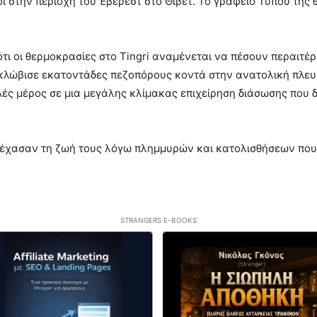
ι στην περιοχή του Έβερεστ στο Θιβέτ. Το γραφείο Τύπου της
τι οι θερμοκρασίες στο Tingri αναμένεται να πέσουν περαιτέ
γκλώβισε εκατοντάδες πεζοπόρους κοντά στην ανατολική πλευ
ές μέρος σε μια μεγάλης κλίμακας επιχείρηση διάσωσης που 
ι έχασαν τη ζωή τους λόγω πλημμυρών και κατολισθήσεων πο
STRANGERS E-BOOKS