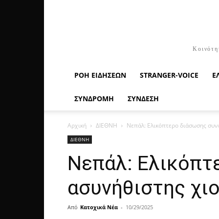
Κοινότη
ΡΟΉ ΕΙΔΉΣΕΩΝ
STRANGER-VOICE
Ε
ΣΥΝΔΡΟΜΗ
ΣΥΝΔΕΣΗ
Αρχική
ΔΙΕΘΝΗ
Νεπάλ: Ελικόπτερο διάσωσης συν
ΔΙΕΘΝΗ
Νεπάλ: Ελικόπτ
ασυνήθιστης χι
Από
Κατοχικά Νέα
-
10/29/2025