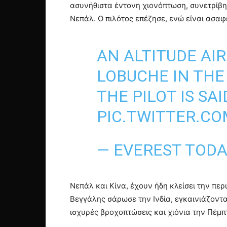
ασυνήθιστα έντονη χιονόπτωση, συνετρίβη
Νεπάλ. Ο πιλότος επέζησε, ενώ είναι ασαφ
AN ALTITUDE AI
LOBUCHE IN THE 
THE PILOT IS SA
PIC.TWITTER.C
— EVEREST TOD
Νεπάλ και Κίνα, έχουν ήδη κλείσει την πε
Βεγγάλης σάρωσε την Ινδία, εγκαινιάζοντα
ισχυρές βροχοπτώσεις και χιόνια την Πέμ