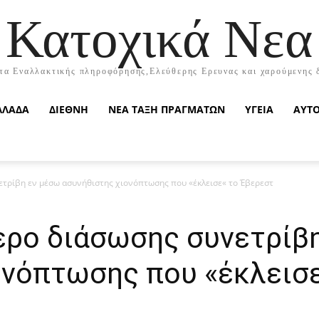
Κατοχικά Νεα
τα Εναλλακτικής πληροφόρησης,Ελεύθερης Ερευνας και χαρούμενης 
ΛΛΑΔΑ
ΔΙΕΘΝΗ
ΝΕΑ ΤΑΞΗ ΠΡΑΓΜΑΤΩΝ
ΥΓΕΙΑ
ΑΥΤ
ετρίβη εν μέσω ασυνήθιστης χιονόπτωσης που «έκλεισε« το Έβερεστ
ερο διάσωσης συνετρίβ
ονόπτωσης που «έκλεισ