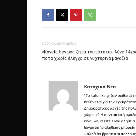
Προηγούμενο άρθρο
«Κανείς δεν μας ζητά ταυτότητα», λένε 14χ
ποτά χωρίς έλεγχο σε νυχτερινά μαγαζιά
Κατοχικά Νέα
"Το katohika.gr δεν υιοθετεί
ευθύνεται για την εγκυρότητα,
Δημοκρατικές αρχές της πολυ
χώρους." Η συντακτική ομάδ
ειναι Ψεμα ειτε ειναι αληθει
δογματικής αλήθειας μπορείς 
...αλλά θα βρείτε και πολλο