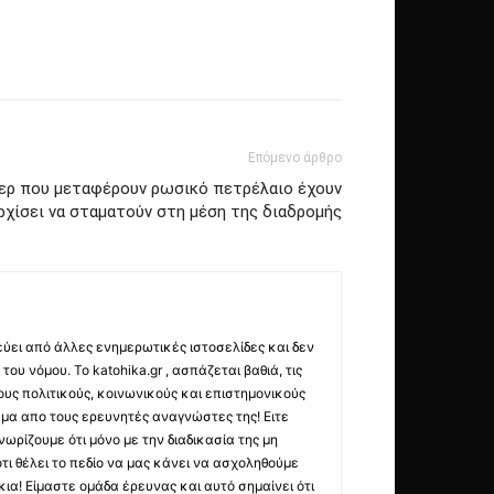
Επόμενο άρθρο
νκερ που μεταφέρουν ρωσικό πετρέλαιο έχουν
ρχίσει να σταματούν στη μέση της διαδρομής
εύει από άλλες ενημερωτικές ιστοσελίδες και δεν
ου νόμου. Το katohika.gr , ασπάζεται βαθιά, τις
υς πολιτικούς, κοινωνικούς και επιστημονικούς
μα απο τους ερευνητές αναγνώστες της! Ειτε
ωρίζουμε ότι μόνο με την διαδικασία της μη
τι θέλει το πεδίο να μας κάνει να ασχοληθούμε
ια! Είμαστε ομάδα έρευνας και αυτό σημαίνει ότι