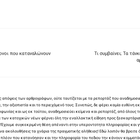
ρονοι που καταναλώνουν
Τι συμβαίνει; Τα τά
α
 τις απόψεις των αρθρογράφων, ούτε ταυτίζεται με τα ρεπορτάζ που αναδημοσι
 την αξιοπιστία και το περιεχόμενό τους. Συνεπώς, δε φέρει καμία ευθύνη εκ τ
φωνίας και ως εκ τούτου, αναδημοσιεύει κείμενα και ρεπορτάζ, από όλους το
α των κατοχικών νέων φέρνει όλη την εναλλακτική είδηση προς ξεσκαρτάρισ
α !Έχουμε συγκεκριμένη θέση απέναντι στην υπεροντοτητα πληροφορίας και γν
να ακολουθήσεις τα χνάρια της πραγματικής αλήθειας! Εδώ λοιπόν θα βρειτε ό
ύς πλέον που κατανόησαν και την πληροφορία του πεδιου την κάνουν κομματάκ