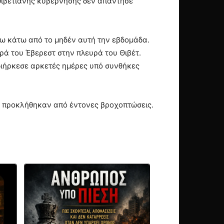
 θιβετιανής κυβέρνησης δεν απάντησε
ρω κάτω από το μηδέν αυτή την εβδομάδα.
ρά του Έβερεστ στην πλευρά του Θιβέτ.
διήρκεσε αρκετές ημέρες υπό συνθήκες
υ προκλήθηκαν από έντονες βροχοπτώσεις.