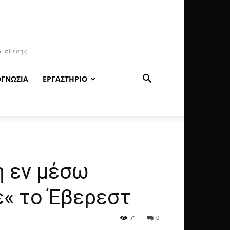
διάθεσης
ΟΓΝΩΣΙΑ
ΕΡΓΑΣΤΗΡΙΟ
η εν μέσω
ε« το Έβερεστ
71
0