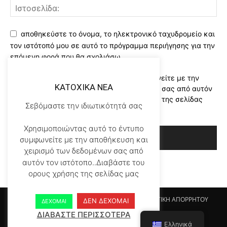
αποθηκεύστε το όνομα, το ηλεκτρονικό ταχυδρομείο και
τον ιστότοπό μου σε αυτό το πρόγραμμα περιήγησης για την
επόμενη φορά που θα σχολιάσω.
Χρησιμοποιώντας αυτό το έντυπο συμφωνείτε με την
KATOXIKA NEA
αποθήκευση και χειρισμό των δεδομένων σας από αυτόν
τον ιστότοπο..Διαβάστε του ορους χρήσης της σελίδας
Σεβόμαστε την ιδιωτικότητά σας
μας
*
Χρησιμοποιώντας αυτό το έντυπο
συμφωνείτε με την αποθήκευση και
χειρισμό των δεδομένων σας από
αυτόν τον ιστότοπο..Διαβάστε του
ορους χρήσης της σελίδας μας
Αρχικη KATOHIKA NEA
Login
Register
ΠΟΛΙΤΙΚΗ ΑΠΟΡΡΗΤΟΥ
ΔΕΝ ΔΕΧΟΜΑΙ
ΔΕΧΟΜΑΙ
ΟΡΟΙ ΧΡΗΣΗΣ
ΕΠΙΚΟΙΝΩΝΙΑ
ΔΙΑΒΑΣΤΕ ΠΕΡΙΣΣΟΤΕΡΑ
Ελληνικά