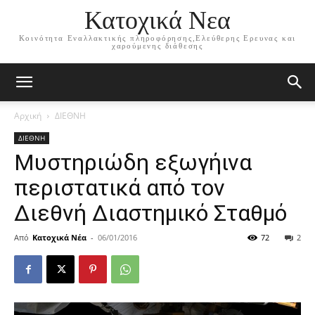
Κατοχικά Νεα
Κοινότητα Εναλλακτικής πληροφόρησης,Ελεύθερης Ερευνας και
χαρούμενης διάθεσης
Αρχική
ΔΙΕΘΝΗ
ΔΙΕΘΝΗ
Μυστηριώδη εξωγήινα
περιστατικά από τον
Διεθνή Διαστημικό Σταθμό
Από
Κατοχικά Νέα
-
06/01/2016
72
2