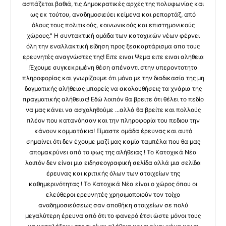
ασπάζεται βαθιά, τις Δημοκρατικές αρχές της πολυφωνίας και
ως εκ τούτου, αναδημοσιεύει κείμενα και ρεπορτάζ, από
όλους τους πολιτικούς, κοινωνικούς και επιστημονικούς
χώρους." Η συντακτική ομάδα των κατοχικών νέων φέρνει
όλη την εναλλακτική είδηση προς ξεσκαρτάρισμα απο τους
ερευνητές αναγνώστες της! Ειτε ειναι Ψεμα ειτε ειναι αληθεια
!Έχουμε συγκεκριμένη θέση απέναντι στην υπεροντοτητα
πληροφορίας και γνωρίζουμε ότι μόνο με την διαδικασία της μη
δογματικής αλήθειας μπορείς να ακολουθήσεις τα χνάρια της
πραγματικής αλήθειας! Εδώ λοιπόν θα βρειτε ότι θέλει το πεδίο
να μας κάνει να ασχοληθούμε ...αλλά θα βρείτε και πολλούς
πλέον που κατανόησαν και την πληροφορία του πεδιου την
κάνουν κομματάκια! Είμαστε ομάδα έρευνας και αυτό
σημαίνει ότι δεν έχουμε μαζί μας καμία ταμπέλα που θα μας
απομακρύνει από το φως της αλήθειας ! Το Κατοχικά Νέα
λοιπόν δεν είναι μια ειδησεογραφική σελίδα αλλά μια σελίδα
έρευνας και κριτικής όλων των στοιχείων της
καθημερινότητας ! Το Κατοχικά Νέα είναι ο χώρος όπου οι
ελεύθεροι ερευνητές χρησιμοποιούν τον τοίχο
αναδημοσιεύσεως σαν αποθήκη στοιχείων σε πολύ
μεγαλύτερη έρευνα από ότι το φανερό έτσι ώστε μόνοι τους