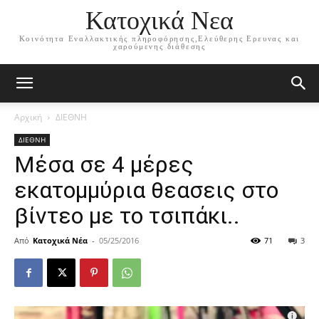
Κατοχικά Νεα
Κοινότητα Εναλλακτικής πληροφόρησης,Ελεύθερης Ερευνας και
χαρούμενης διάθεσης
Αρχική
ΔΙΕΘΝΗ
ΔΙΕΘΝΗ
Μέσα σε 4 μέρες
εκατομμύρια θεασεις στο
βίντεο με το τσιπάκι..
Από
Κατοχικά Νέα
-
05/25/2016
71
3