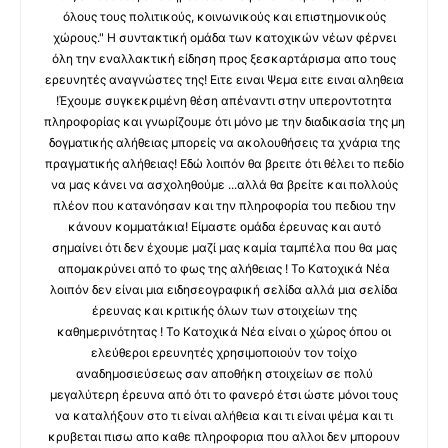
όλους τους πολιτικούς, κοινωνικούς και επιστημονικούς
χώρους." Η συντακτική ομάδα των κατοχικών νέων φέρνει
όλη την εναλλακτική είδηση προς ξεσκαρτάρισμα απο τους
ερευνητές αναγνώστες της! Ειτε ειναι Ψεμα ειτε ειναι αληθεια
!Έχουμε συγκεκριμένη θέση απέναντι στην υπεροντοτητα
πληροφορίας και γνωρίζουμε ότι μόνο με την διαδικασία της μη
δογματικής αλήθειας μπορείς να ακολουθήσεις τα χνάρια της
πραγματικής αλήθειας! Εδώ λοιπόν θα βρειτε ότι θέλει το πεδίο
να μας κάνει να ασχοληθούμε ...αλλά θα βρείτε και πολλούς
πλέον που κατανόησαν και την πληροφορία του πεδιου την
κάνουν κομματάκια! Είμαστε ομάδα έρευνας και αυτό
σημαίνει ότι δεν έχουμε μαζί μας καμία ταμπέλα που θα μας
απομακρύνει από το φως της αλήθειας ! Το Κατοχικά Νέα
λοιπόν δεν είναι μια ειδησεογραφική σελίδα αλλά μια σελίδα
έρευνας και κριτικής όλων των στοιχείων της
καθημερινότητας ! Το Κατοχικά Νέα είναι ο χώρος όπου οι
ελεύθεροι ερευνητές χρησιμοποιούν τον τοίχο
αναδημοσιεύσεως σαν αποθήκη στοιχείων σε πολύ
μεγαλύτερη έρευνα από ότι το φανερό έτσι ώστε μόνοι τους
να καταλήξουν στο τι είναι αλήθεια και τι είναι ψέμα και τι
κρυβεται πισω απο καθε πληροφορια που αλλοι δεν μπορουν