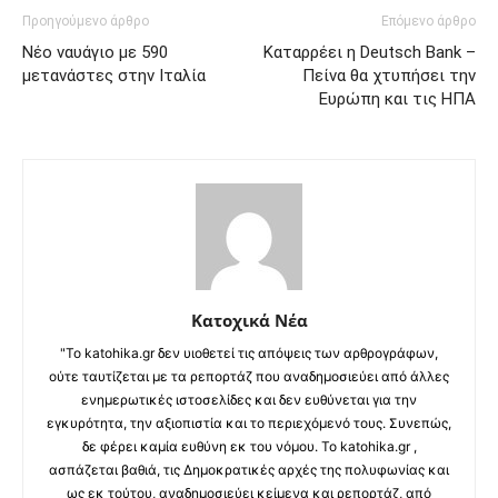
Προηγούμενο άρθρο
Επόμενο άρθρο
Nέο ναυάγιο με 590
Καταρρέει η Deutsch Bank –
μετανάστες στην Ιταλία
Πείνα θα χτυπήσει την
Ευρώπη και τις ΗΠΑ
Κατοχικά Νέα
"Το katohika.gr δεν υιοθετεί τις απόψεις των αρθρογράφων,
ούτε ταυτίζεται με τα ρεπορτάζ που αναδημοσιεύει από άλλες
ενημερωτικές ιστοσελίδες και δεν ευθύνεται για την
εγκυρότητα, την αξιοπιστία και το περιεχόμενό τους. Συνεπώς,
δε φέρει καμία ευθύνη εκ του νόμου. Το katohika.gr ,
ασπάζεται βαθιά, τις Δημοκρατικές αρχές της πολυφωνίας και
ως εκ τούτου, αναδημοσιεύει κείμενα και ρεπορτάζ, από