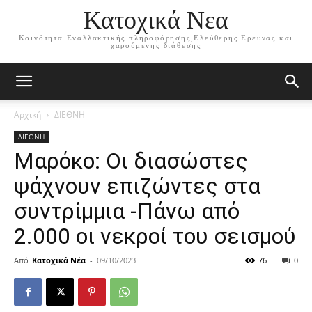
Κατοχικά Νεα
Κοινότητα Εναλλακτικής πληροφόρησης,Ελεύθερης Ερευνας και
χαρούμενης διάθεσης
Αρχική
ΔΙΕΘΝΗ
ΔΙΕΘΝΗ
Μαρόκο: Οι διασώστες
ψάχνουν επιζώντες στα
συντρίμμια -Πάνω από
2.000 οι νεκροί του σεισμού
Από
Κατοχικά Νέα
-
09/10/2023
76
0