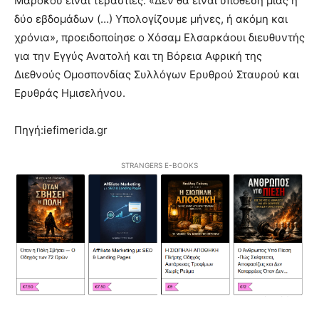
Μαρόκου είναι τεράστιες: «Δεν θα είναι υπόθεση μίας ή
δύο εβδομάδων (…) Υπολογίζουμε μήνες, ή ακόμη και
χρόνια», προειδοποίησε ο Χόσαμ Ελσαρκάουι διευθυντής
για την Εγγύς Ανατολή και τη Βόρεια Αφρική της
Διεθνούς Ομοσπονδίας Συλλόγων Ερυθρού Σταυρού και
Ερυθράς Ημισελήνου.
Πηγή:iefimerida.gr
STRANGERS E-BOOKS