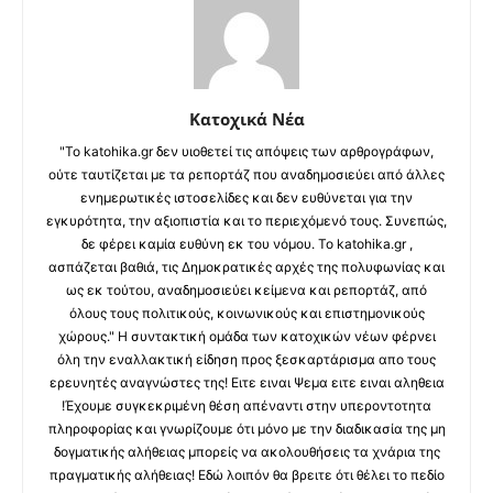
Κατοχικά Νέα
"Το katohika.gr δεν υιοθετεί τις απόψεις των αρθρογράφων,
ούτε ταυτίζεται με τα ρεπορτάζ που αναδημοσιεύει από άλλες
ενημερωτικές ιστοσελίδες και δεν ευθύνεται για την
εγκυρότητα, την αξιοπιστία και το περιεχόμενό τους. Συνεπώς,
δε φέρει καμία ευθύνη εκ του νόμου. Το katohika.gr ,
ασπάζεται βαθιά, τις Δημοκρατικές αρχές της πολυφωνίας και
ως εκ τούτου, αναδημοσιεύει κείμενα και ρεπορτάζ, από
όλους τους πολιτικούς, κοινωνικούς και επιστημονικούς
χώρους." Η συντακτική ομάδα των κατοχικών νέων φέρνει
όλη την εναλλακτική είδηση προς ξεσκαρτάρισμα απο τους
ερευνητές αναγνώστες της! Ειτε ειναι Ψεμα ειτε ειναι αληθεια
!Έχουμε συγκεκριμένη θέση απέναντι στην υπεροντοτητα
πληροφορίας και γνωρίζουμε ότι μόνο με την διαδικασία της μη
δογματικής αλήθειας μπορείς να ακολουθήσεις τα χνάρια της
πραγματικής αλήθειας! Εδώ λοιπόν θα βρειτε ότι θέλει το πεδίο