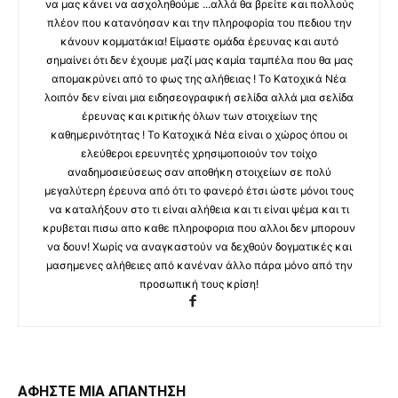
να μας κάνει να ασχοληθούμε ...αλλά θα βρείτε και πολλούς
πλέον που κατανόησαν και την πληροφορία του πεδιου την
κάνουν κομματάκια! Είμαστε ομάδα έρευνας και αυτό
σημαίνει ότι δεν έχουμε μαζί μας καμία ταμπέλα που θα μας
απομακρύνει από το φως της αλήθειας ! Το Κατοχικά Νέα
λοιπόν δεν είναι μια ειδησεογραφική σελίδα αλλά μια σελίδα
έρευνας και κριτικής όλων των στοιχείων της
καθημερινότητας ! Το Κατοχικά Νέα είναι ο χώρος όπου οι
ελεύθεροι ερευνητές χρησιμοποιούν τον τοίχο
αναδημοσιεύσεως σαν αποθήκη στοιχείων σε πολύ
μεγαλύτερη έρευνα από ότι το φανερό έτσι ώστε μόνοι τους
να καταλήξουν στο τι είναι αλήθεια και τι είναι ψέμα και τι
κρυβεται πισω απο καθε πληροφορια που αλλοι δεν μπορουν
να δουν! Χωρίς να αναγκαστούν να δεχθούν δογματικές και
μασημενες αλήθειες από κανέναν άλλο πάρα μόνο από την
προσωπική τους κρίση!
ΑΦΗΣΤΕ ΜΙΑ ΑΠΑΝΤΗΣΗ