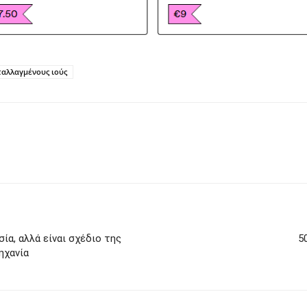
ταλλαγμένους ιούς
σία, αλλά είναι σχέδιο της
5
ηχανία