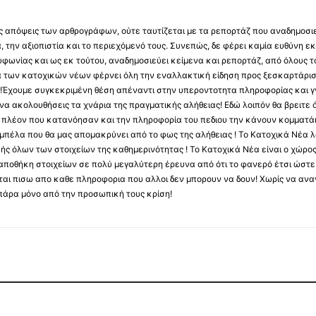
 τις απόψεις των αρθρογράφων, ούτε ταυτίζεται με τα ρεπορτάζ που αναδημοσι
 την αξιοπιστία και το περιεχόμενό τους. Συνεπώς, δε φέρει καμία ευθύνη εκ τ
φωνίας και ως εκ τούτου, αναδημοσιεύει κείμενα και ρεπορτάζ, από όλους το
α των κατοχικών νέων φέρνει όλη την εναλλακτική είδηση προς ξεσκαρτάρισ
α !Έχουμε συγκεκριμένη θέση απέναντι στην υπεροντοτητα πληροφορίας και γν
να ακολουθήσεις τα χνάρια της πραγματικής αλήθειας! Εδώ λοιπόν θα βρειτε ό
ύς πλέον που κατανόησαν και την πληροφορία του πεδιου την κάνουν κομματάκ
αμπέλα που θα μας απομακρύνει από το φως της αλήθειας ! Το Κατοχικά Νέα λ
κής όλων των στοιχείων της καθημερινότητας ! Το Κατοχικά Νέα είναι ο χώρο
ποθήκη στοιχείων σε πολύ μεγαλύτερη έρευνα από ότι το φανερό έτσι ώστε μ
υβεται πισω απο καθε πληροφορια που αλλοι δεν μπορουν να δουν! Χωρίς να α
πάρα μόνο από την προσωπική τους κρίση!