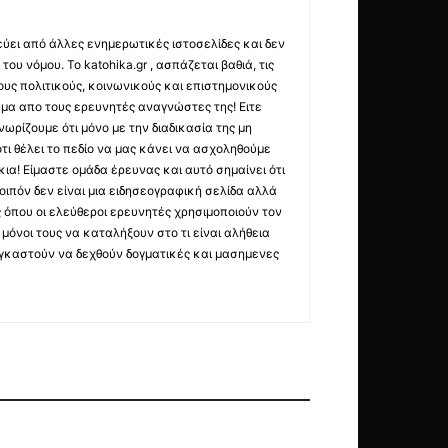
εύει από άλλες ενημερωτικές ιστοσελίδες και δεν
ου νόμου. Το katohika.gr , ασπάζεται βαθιά, τις
υς πολιτικούς, κοινωνικούς και επιστημονικούς
μα απο τους ερευνητές αναγνώστες της! Ειτε
ωρίζουμε ότι μόνο με την διαδικασία της μη
τι θέλει το πεδίο να μας κάνει να ασχοληθούμε
ια! Είμαστε ομάδα έρευνας και αυτό σημαίνει ότι
οιπόν δεν είναι μια ειδησεογραφική σελίδα αλλά
ς όπου οι ελεύθεροι ερευνητές χρησιμοποιούν τον
όνοι τους να καταλήξουν στο τι είναι αλήθεια
ναγκαστούν να δεχθούν δογματικές και μασημενες