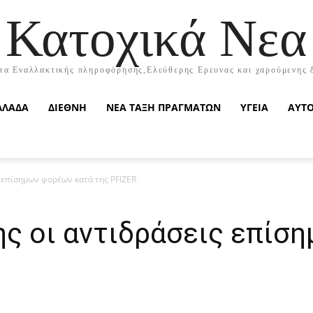
Κατοχικά Νεα
τα Εναλλακτικής πληροφόρησης,Ελεύθερης Ερευνας και χαρούμενης 
ΛΛΑΔΑ
ΔΙΕΘΝΗ
ΝΕΑ ΤΑΞΗ ΠΡΑΓΜΑΤΩΝ
ΥΓΕΙΑ
ΑΥΤ
 επίσημων φορέων κατά της PFIZER
ης οι αντιδράσεις επίσ