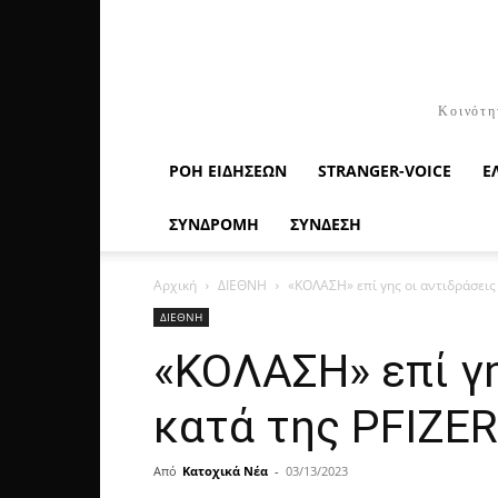
Κοινότη
ΡΟΉ ΕΙΔΉΣΕΩΝ
STRANGER-VOICE
Ε
ΣΥΝΔΡΟΜΗ
ΣΥΝΔΕΣΗ
Αρχική
ΔΙΕΘΝΗ
«ΚΟΛΑΣΗ» επί γης οι αντιδράσεις
ΔΙΕΘΝΗ
«ΚΟΛΑΣΗ» επί γ
κατά της PFIZER
Από
Κατοχικά Νέα
-
03/13/2023