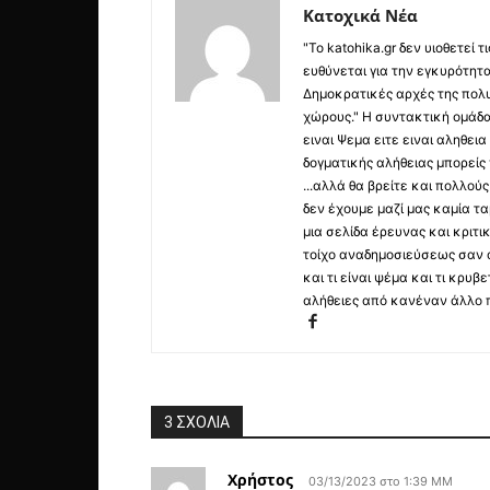
Κατοχικά Νέα
"Το katohika.gr δεν υιοθετεί
ευθύνεται για την εγκυρότητα,
Δημοκρατικές αρχές της πολυ
χώρους." Η συντακτική ομάδ
ειναι Ψεμα ειτε ειναι αληθει
δογματικής αλήθειας μπορείς 
...αλλά θα βρείτε και πολλο
δεν έχουμε μαζί μας καμία τ
μια σελίδα έρευνας και κριτι
τοίχο αναδημοσιεύσεως σαν α
και τι είναι ψέμα και τι κρ
αλήθειες από κανέναν άλλο 
3 ΣΧΟΛΙΑ
Χρήστος
03/13/2023 στο 1:39 ΜΜ