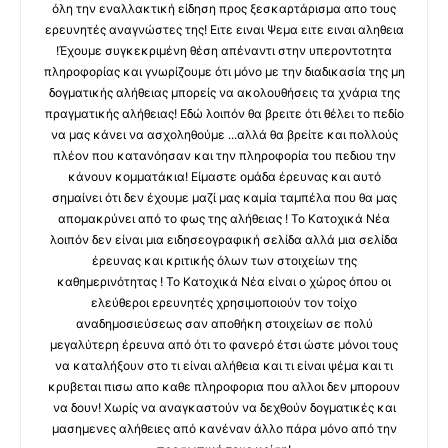
όλη την εναλλακτική είδηση προς ξεσκαρτάρισμα απο τους
ερευνητές αναγνώστες της! Ειτε ειναι Ψεμα ειτε ειναι αληθεια
!Έχουμε συγκεκριμένη θέση απέναντι στην υπεροντοτητα
πληροφορίας και γνωρίζουμε ότι μόνο με την διαδικασία της μη
δογματικής αλήθειας μπορείς να ακολουθήσεις τα χνάρια της
πραγματικής αλήθειας! Εδώ λοιπόν θα βρειτε ότι θέλει το πεδίο
να μας κάνει να ασχοληθούμε ...αλλά θα βρείτε και πολλούς
πλέον που κατανόησαν και την πληροφορία του πεδιου την
κάνουν κομματάκια! Είμαστε ομάδα έρευνας και αυτό
σημαίνει ότι δεν έχουμε μαζί μας καμία ταμπέλα που θα μας
απομακρύνει από το φως της αλήθειας ! Το Κατοχικά Νέα
λοιπόν δεν είναι μια ειδησεογραφική σελίδα αλλά μια σελίδα
έρευνας και κριτικής όλων των στοιχείων της
καθημερινότητας ! Το Κατοχικά Νέα είναι ο χώρος όπου οι
ελεύθεροι ερευνητές χρησιμοποιούν τον τοίχο
αναδημοσιεύσεως σαν αποθήκη στοιχείων σε πολύ
μεγαλύτερη έρευνα από ότι το φανερό έτσι ώστε μόνοι τους
να καταλήξουν στο τι είναι αλήθεια και τι είναι ψέμα και τι
κρυβεται πισω απο καθε πληροφορια που αλλοι δεν μπορουν
να δουν! Χωρίς να αναγκαστούν να δεχθούν δογματικές και
μασημενες αλήθειες από κανέναν άλλο πάρα μόνο από την