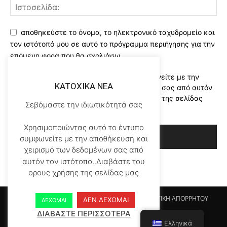
αποθηκεύστε το όνομα, το ηλεκτρονικό ταχυδρομείο και
τον ιστότοπό μου σε αυτό το πρόγραμμα περιήγησης για την
επόμενη φορά που θα σχολιάσω.
Χρησιμοποιώντας αυτό το έντυπο συμφωνείτε με την
KATOXIKA NEA
αποθήκευση και χειρισμό των δεδομένων σας από αυτόν
τον ιστότοπο..Διαβάστε του ορους χρήσης της σελίδας
Σεβόμαστε την ιδιωτικότητά σας
μας
*
Χρησιμοποιώντας αυτό το έντυπο
συμφωνείτε με την αποθήκευση και
χειρισμό των δεδομένων σας από
αυτόν τον ιστότοπο..Διαβάστε του
ορους χρήσης της σελίδας μας
Αρχικη KATOHIKA NEA
Login
Register
ΠΟΛΙΤΙΚΗ ΑΠΟΡΡΗΤΟΥ
ΔΕΝ ΔΕΧΟΜΑΙ
ΔΕΧΟΜΑΙ
ΟΡΟΙ ΧΡΗΣΗΣ
ΕΠΙΚΟΙΝΩΝΙΑ
ΔΙΑΒΑΣΤΕ ΠΕΡΙΣΣΟΤΕΡΑ
Ελληνικά
© Newspaper WordPress Theme by TagDiv