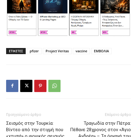
ΕΤΙΚΕΤΕΣ
pfizer
Project Veritas
vaccine
ΕΜΒΟΛΙΑ
Προηγούμενο άρθρο
Επόμενο άρθρο
Σεισμός στην Τουρκία:
Τραγωδία στην Πάτρα:
Βίντεο από την στιγμή που
Πέθανε 28χρονος στον «Άγιο
«χτυπά» ο φονικός σεισμός
Ανδρέα» – Τα όργανά του