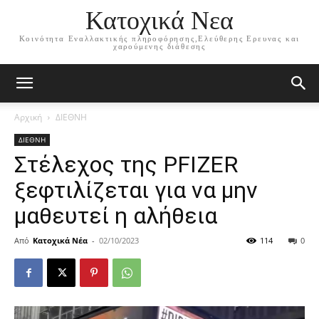
Κατοχικά Νεα
Κοινότητα Εναλλακτικής πληροφόρησης,Ελεύθερης Ερευνας και
χαρούμενης διάθεσης
Αρχική
ΔΙΕΘΝΗ
ΔΙΕΘΝΗ
Στέλεχος της PFIZER
ξεφτιλίζεται για να μην
μαθευτεί η αλήθεια
Από
Κατοχικά Νέα
-
02/10/2023
114
0