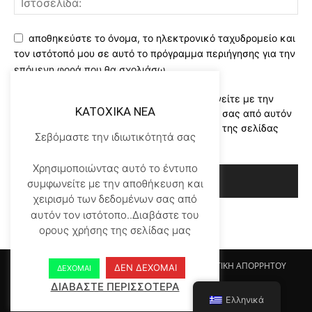
αποθηκεύστε το όνομα, το ηλεκτρονικό ταχυδρομείο και
τον ιστότοπό μου σε αυτό το πρόγραμμα περιήγησης για την
επόμενη φορά που θα σχολιάσω.
Χρησιμοποιώντας αυτό το έντυπο συμφωνείτε με την
KATOXIKA NEA
αποθήκευση και χειρισμό των δεδομένων σας από αυτόν
τον ιστότοπο..Διαβάστε του ορους χρήσης της σελίδας
Σεβόμαστε την ιδιωτικότητά σας
μας
*
Χρησιμοποιώντας αυτό το έντυπο
συμφωνείτε με την αποθήκευση και
χειρισμό των δεδομένων σας από
αυτόν τον ιστότοπο..Διαβάστε του
ορους χρήσης της σελίδας μας
Αρχικη KATOHIKA NEA
Login
Register
ΠΟΛΙΤΙΚΗ ΑΠΟΡΡΗΤΟΥ
ΔΕΝ ΔΕΧΟΜΑΙ
ΔΕΧΟΜΑΙ
ΟΡΟΙ ΧΡΗΣΗΣ
ΕΠΙΚΟΙΝΩΝΙΑ
ΔΙΑΒΑΣΤΕ ΠΕΡΙΣΣΟΤΕΡΑ
Ελληνικά
© Newspaper WordPress Theme by TagDiv