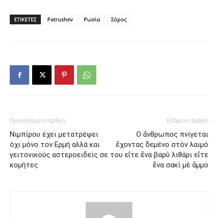
ΕΤΙΚΕΤΕΣ
Patrushev
Ρωσία
Σόρος
Προηγούμενο άρθρο
Επόμενο άρθρο
Νιμπίρου έχει μετατρέψει
O ἄνθρωπος πνίγεται
όχι μόνο τον Ερμή αλλά και
ἔχοντας δεμένο στὸν λαιμό
γειτονικούς αστεροειδείς σε
του εἴτε ἕνα βαρὺ λιθάρι εἴτε
κομήτες
ἕνα σακὶ μὲ ἄμμο