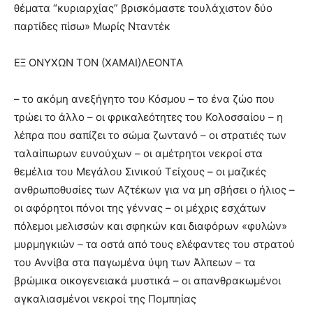
θέματα “κυριαρχίας” βρισκόμαστε τουλάχιστον δύο
παρτίδες πίσω» Μωρίς Νταντέκ
ΕΞ ΟΝΥΧΩΝ ΤΟΝ (ΧΑΜΑΙ)ΛΕΟΝΤΑ
– το ακόμη ανεξήγητο του Κόσμου – το ένα ζώο που
τρώει το άλλο – οι φρικαλεότητες του Κολοσσαίου – η
λέπρα που σαπίζει το σώμα ζωντανό – οι στρατιές των
ταλαίπωρων ευνούχων – οι αμέτρητοι νεκροί στα
θεμέλια του Μεγάλου Σινικού Τείχους – οι μαζικές
ανθρωποθυσίες των Αζτέκων για να μη σβήσει ο ήλιος –
οι αφόρητοι πόνοι της γέννας – οι μέχρις εσχάτων
πόλεμοι μελισσών και σφηκών και διαφόρων «φυλών»
μυρμηγκιών – τα οστά από τους ελέφαντες του στρατού
του Αννίβα στα παγωμένα ύψη των Άλπεων – τα
βρώμικα οικογενειακά μυστικά – οι απανθρακωμένοι
αγκαλιασμένοι νεκροί της Πομπηίας