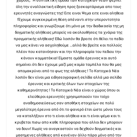
χώρους." Η συντακτική ομάδα των κατοχικών νέων φέρνει
όλη την εναλλακτική είδηση προς ξεσκαρτάρισμα απο τους
ερευνητές αναγνώστες της! Ειτε ειναι Ψεμα ειτε ειναι αληθεια
!Έχουμε συγκεκριμένη θέση απέναντι στην υπεροντοτητα
πληροφορίας και γνωρίζουμε ότι μόνο με την διαδικασία της μη
δογματικής αλήθειας μπορείς να ακολουθήσεις τα χνάρια της
πραγματικής αλήθειας! Εδώ λοιπόν θα βρειτε ότι θέλει το πεδίο
να μας κάνει να ασχοληθούμε ...αλλά θα βρείτε και πολλούς
πλέον που κατανόησαν και την πληροφορία του πεδιου την
κάνουν κομματάκια! Είμαστε ομάδα έρευνας και αυτό
σημαίνει ότι δεν έχουμε μαζί μας καμία ταμπέλα που θα μας
απομακρύνει από το φως της αλήθειας ! Το Κατοχικά Νέα
λοιπόν δεν είναι μια ειδησεογραφική σελίδα αλλά μια σελίδα
έρευνας και κριτικής όλων των στοιχείων της
καθημερινότητας ! Το Κατοχικά Νέα είναι ο χώρος όπου οι
ελεύθεροι ερευνητές χρησιμοποιούν τον τοίχο
αναδημοσιεύσεως σαν αποθήκη στοιχείων σε πολύ
μεγαλύτερη έρευνα από ότι το φανερό έτσι ώστε μόνοι τους
να καταλήξουν στο τι είναι αλήθεια και τι είναι ψέμα και τι
κρυβεται πισω απο καθε πληροφορια που αλλοι δεν μπορουν
να δουν! Χωρίς να αναγκαστούν να δεχθούν δογματικές και
μασημενες αλήθειες από κανέναν άλλο πάρα μόνο από την