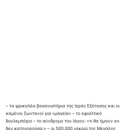
– τα φρικαλέα βασανιστήρια της Ιεράς Εξέτασης και οι
καμένοι ζωντανοί για «μαγεία» – το εφιαλτικό
δουλεμπόριο – το σύνδρομο του Ιάγου: «τι θα ήμουν αν
δεν κατηγορούσα;» – οι 500.000 νεκροί της Μεγάλης