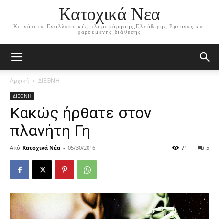
Κατοχικά Νεα
Κοινότητα Εναλλακτικής πληροφόρησης,Ελεύθερης Ερευνας και
χαρούμενης διάθεσης
Αρχική
ΔΙΕΘΝΗ
ΔΙΕΘΝΗ
Κακώς ήρθατε στον
πλανήτη Γη
Από
Κατοχικά Νέα
-
05/30/2016
71
5