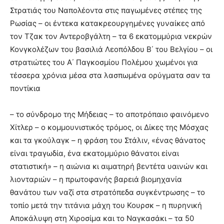
Στρατιάς του Ναπολέοντα στις παγωμένες στέπες της
Ρωσίας – οι έντεκα κατακρεουργημένες γυναίκες από
τον Τζακ τον Αντεροβγάλτη – τα 6 εκατομμύρια νεκρών
Κονγκολέζων του βασιλιά Λεοπόλδου Β΄ του Βελγίου – οι
στρατιώτες του Α΄ Παγκοσμίου Πολέμου χωμένοι για
τέσσερα χρόνια μέσα στα λασπωμένα ορύγματα σαν τα
ποντίκια
– το σύνδρομο της Μήδειας – το αποτρόπαιο φαινόμενο
Χίτλερ – ο κομμουνιστικός τρόμος, οι Δίκες της Μόσχας
και τα γκούλαγκ – η φράση του Στάλιν, «ένας θάνατος
είναι τραγωδία, ένα εκατομμύριο θάνατοι είναι
στατιστική» – η αιώνια κι αιματηρή βεντέτα υαινών και
λιονταριών – η πρωτοφανής βαρειά βιομηχανία
θανάτου των ναζί στα στρατόπεδα συγκέντρωσης – το
τοπίο μετά την τιτάνια μάχη του Κουρσκ – η πυρηνική
Αποκάλυψη στη Χιροσίμα και το Ναγκασάκι – τα 50