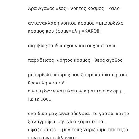
Αρα Αγαθος θεος= νοητος κοσμος= καλο
αντανακλαση νοητου κοσμου =μπουρδελο
κοσμος που ζουμε=υλη =ΚΑΚΟ!!!
ακριβως τα ιδια εχουν και οι χριστιανοι
παραδεισος=νοητος κοσμος =θεος αγαθος
μπουρδελο κοσμος που ζουμε=αποκοπη απο
θεο=υλη =κακο!!!
ειναι η δεν ειναι πλατωνικη αυτη η σκεψη…
πειτε μου…
ολα δικα μας ειναι αδελφια…το γραφω και το
ξαναγραφω .μην χωριζομαστε και
σφαζομαστε ….μην τους χαριζουμε τιποτα,τα
παντα ειναι ελληνικα..