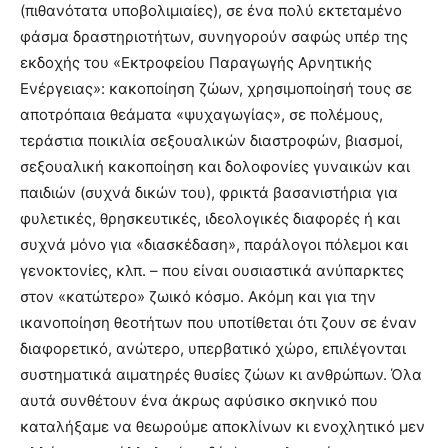
(πιθανότατα υποβολιμιαίες), σε ένα πολύ εκτεταμένο
φάσμα δραστηριοτήτων, συνηγορούν σαφώς υπέρ της
εκδοχής του «Εκτροφείου Παραγωγής Αρνητικής
Ενέργειας»: κακοποίηση ζώων, χρησιμοποίησή τους σε
αποτρόπαια θεάματα «ψυχαγωγίας», σε πολέμους,
τεράστια ποικιλία σεξουαλικών διαστροφών, βιασμοί,
σεξουαλική κακοποίηση και δολοφονίες γυναικών και
παιδιών (συχνά δικών του), φρικτά βασανιστήρια για
φυλετικές, θρησκευτικές, ιδεολογικές διαφορές ή και
συχνά μόνο για «διασκέδαση», παράλογοι πόλεμοι και
γενοκτονίες, κλπ. – που είναι ουσιαστικά ανύπαρκτες
στον «κατώτερο» ζωικό κόσμο. Ακόμη και για την
ικανοποίηση θεοτήτων που υποτίθεται ότι ζουν σε έναν
διαφορετικό, ανώτερο, υπερβατικό χώρο, επιλέγονται
συστηματικά αιματηρές θυσίες ζώων κι ανθρώπων. Όλα
αυτά συνθέτουν ένα άκρως αφύσικο σκηνικό που
καταλήξαμε να θεωρούμε αποκλίνων κι ενοχλητικό μεν