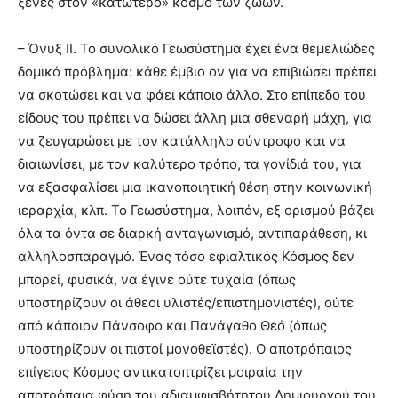
ξένες στον «κατώτερο» κόσμο των ζώων.
– Όνυξ II. Το συνολικό Γεωσύστημα έχει ένα θεμελιώδες
δομικό πρόβλημα: κάθε έμβιο ον για να επιβιώσει πρέπει
να σκοτώσει και να φάει κάποιο άλλο. Στο επίπεδο του
είδους του πρέπει να δώσει άλλη μια σθεναρή μάχη, για
να ζευγαρώσει με τον κατάλληλο σύντροφο και να
διαιωνίσει, με τον καλύτερο τρόπο, τα γονίδιά του, για
να εξασφαλίσει μια ικανοποιητική θέση στην κοινωνική
ιεραρχία, κλπ. Το Γεωσύστημα, λοιπόν, εξ ορισμού βάζει
όλα τα όντα σε διαρκή ανταγωνισμό, αντιπαράθεση, κι
αλληλοσπαραγμό. Ένας τόσο εφιαλτικός Κόσμος δεν
μπορεί, φυσικά, να έγινε ούτε τυχαία (όπως
υποστηρίζουν οι άθεοι υλιστές/επιστημονιστές), ούτε
από κάποιον Πάνσοφο και Πανάγαθο Θεό (όπως
υποστηρίζουν οι πιστοί μονοθεϊστές). Ο αποτρόπαιος
επίγειος Κόσμος αντικατοπτρίζει μοιραία την
αποτρόπαια φύση του αδιαμφισβήτητου Δημιουργού του.