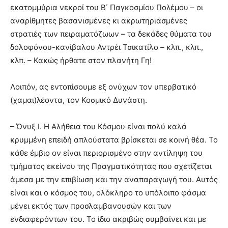
εκατομμύρια νεκροί του Β΄ Παγκοσμίου Πολέμου – οι
αναρίθμητες βασανισμένες κι ακρωτηριασμένες
στρατιές των πειραματόζωων – τα δεκάδες θύματα του
δολοφόνου-κανίβαλου Αντρέι Τσικατίλο – κλπ., κλπ.,
κλπ. – Κακώς ήρθατε στον πλανήτη Γη!
Λοιπόν, ας εντοπίσουμε εξ ονύχων τον υπερβατικό
(χαμαι)λέοντα, τον Κοσμικό Δυνάστη.
– Όνυξ I. Η Αλήθεια του Κόσμου είναι πολύ καλά
κρυμμένη επειδή απλούστατα βρίσκεται σε κοινή θέα. Το
κάθε έμβιο ον είναι περιορισμένο στην αντίληψη του
τμήματος εκείνου της Πραγματικότητας που σχετίζεται
άμεσα με την επιβίωση και την αναπαραγωγή του. Αυτός
είναι και ο κόσμος του, ολόκληρο το υπόλοιπο φάσμα
μένει εκτός των προσλαμβανουσών και των
ενδιαφερόντων του. Το ίδιο ακριβώς συμβαίνει και με