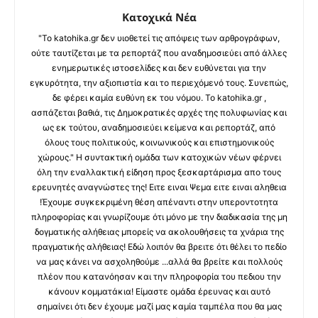
Κατοχικά Νέα
"Το katohika.gr δεν υιοθετεί τις απόψεις των αρθρογράφων,
ούτε ταυτίζεται με τα ρεπορτάζ που αναδημοσιεύει από άλλες
ενημερωτικές ιστοσελίδες και δεν ευθύνεται για την
εγκυρότητα, την αξιοπιστία και το περιεχόμενό τους. Συνεπώς,
δε φέρει καμία ευθύνη εκ του νόμου. Το katohika.gr ,
ασπάζεται βαθιά, τις Δημοκρατικές αρχές της πολυφωνίας και
ως εκ τούτου, αναδημοσιεύει κείμενα και ρεπορτάζ, από
όλους τους πολιτικούς, κοινωνικούς και επιστημονικούς
χώρους." Η συντακτική ομάδα των κατοχικών νέων φέρνει
όλη την εναλλακτική είδηση προς ξεσκαρτάρισμα απο τους
ερευνητές αναγνώστες της! Ειτε ειναι Ψεμα ειτε ειναι αληθεια
!Έχουμε συγκεκριμένη θέση απέναντι στην υπεροντοτητα
πληροφορίας και γνωρίζουμε ότι μόνο με την διαδικασία της μη
δογματικής αλήθειας μπορείς να ακολουθήσεις τα χνάρια της
πραγματικής αλήθειας! Εδώ λοιπόν θα βρειτε ότι θέλει το πεδίο
να μας κάνει να ασχοληθούμε ...αλλά θα βρείτε και πολλούς
πλέον που κατανόησαν και την πληροφορία του πεδιου την
κάνουν κομματάκια! Είμαστε ομάδα έρευνας και αυτό
σημαίνει ότι δεν έχουμε μαζί μας καμία ταμπέλα που θα μας