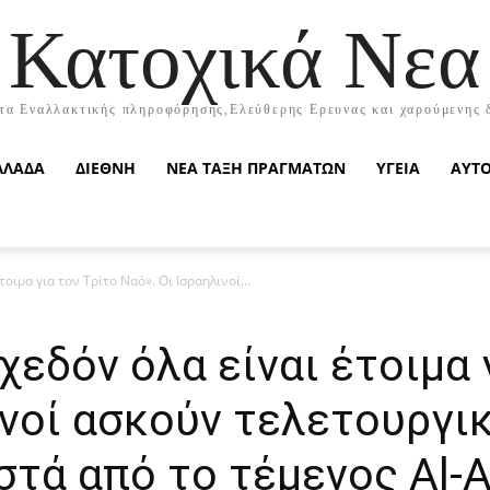
Κατοχικά Νεα
τα Εναλλακτικής πληροφόρησης,Ελεύθερης Ερευνας και χαρούμενης 
ΛΛΑΔΑ
ΔΙΕΘΝΗ
ΝΕΑ ΤΑΞΗ ΠΡΑΓΜΑΤΩΝ
ΥΓΕΙΑ
ΑΥΤ
τοιμα για τον Τρίτο Ναό». Οι Ισραηλινοί...
χεδόν όλα είναι έτοιμα 
ινοί ασκούν τελετουργι
τά από το τέμενος Al-A