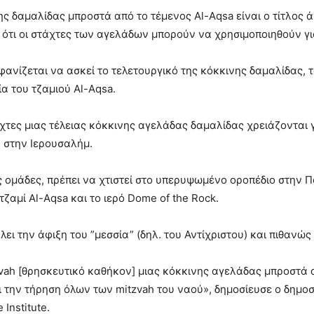
ς δαμαλίδας μπροστά από το τέμενος Al-Aqsa είναι ο τίτλος ά
 ότι οι στάχτες των αγελάδων μπορούν να χρησιμοποιηθούν γ
ίζεται να ασκεί το τελετουργικό της κόκκινης δαμαλίδας, τ
α του τζαμιού Al-Aqsa.
τες μιας τέλειας κόκκινης αγελάδας δαμαλίδας χρειάζονται 
 στην Ιερουσαλήμ.
ς ομάδες, πρέπει να χτιστεί στο υπερυψωμένο οροπέδιο στην 
ζαμί Al-Aqsa και το ιερό Dome of the Rock.
ει την άφιξη του ”μεσσία” (δηλ. του Αντίχριστου) και πιθανώς
vah [θρησκευτικό καθήκον] μιας κόκκινης αγελάδας μπροστά α
ι την τήρηση όλων των mitzvah του ναού», δημοσίευσε ο δημοσ
Institute.