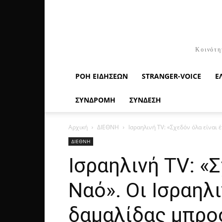
Κοινότη
ΡΟΉ ΕΙΔΉΣΕΩΝ
STRANGER-VOICE
Ε
ΣΥΝΔΡΟΜΗ
ΣΥΝΔΕΣΗ
Αρχική
ΔΙΕΘΝΗ
Ισραηλινή TV: «Σχεδόν όλα είναι έ
ΔΙΕΘΝΗ
Ισραηλινή TV: «Σ
Ναό». Οι Ισραηλ
δαμαλίδας μπροσ