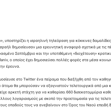
ό», υποστηρίζει η ισραηλινή τηλεόραση για κόκκινες δαμαλίδες
 Ισραήλ δημοσίευσαν μια ερευνητική αναφορά σχετικά με τις π
ασμένο Σεπτέμβριο και την υποτιθέμενη «διοχέτευση» κρατικ
niv, ο οποίος έχει δημοσιεύσει πολλές φορές στα μέσα κοινων
την έρευνα.
σίευσε στο Twitter ένα πείραμα που διεξήχθη από τον καθηγη
α άτομα θα μπορούσαν να εξαγνιστούν τελετουργικά από μια κ
ρείχε αρκετή στάχτη για να καθαρίσει 660 δισεκατομμύρια καθα
λους λογαριασμούς με σκοπό την προετοιμασία για τις τελετο
τους οπαδούς τους να ανεβαίνουν στο Όρος του Ναού επειδή 