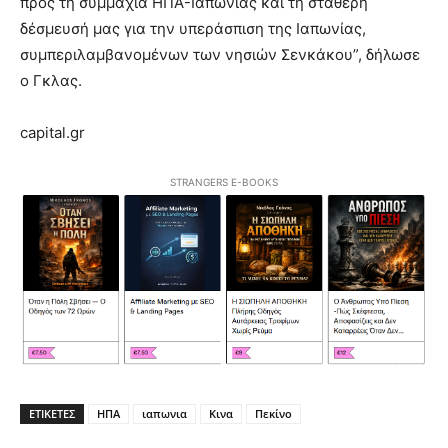
προς τη συμμαχία ΗΠΑ-Ιαπωνίας και τη σταθερή
δέσμευσή μας για την υπεράσπιση της Ιαπωνίας,
συμπεριλαμβανομένων των νησιών Σενκάκου”, δήλωσε
ο Γκλας.
capital.gr
STRANGERS E-BOOKS
ΕΤΙΚΕΤΕΣ
ΗΠΑ
ιαπωνια
Κινα
Πεκίνο