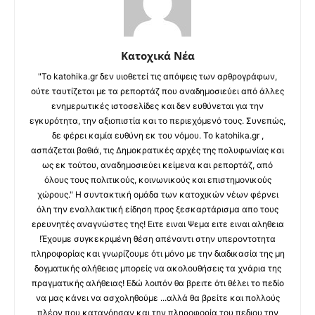
Κατοχικά Νέα
"Το katohika.gr δεν υιοθετεί τις απόψεις των αρθρογράφων,
ούτε ταυτίζεται με τα ρεπορτάζ που αναδημοσιεύει από άλλες
ενημερωτικές ιστοσελίδες και δεν ευθύνεται για την
εγκυρότητα, την αξιοπιστία και το περιεχόμενό τους. Συνεπώς,
δε φέρει καμία ευθύνη εκ του νόμου. Το katohika.gr ,
ασπάζεται βαθιά, τις Δημοκρατικές αρχές της πολυφωνίας και
ως εκ τούτου, αναδημοσιεύει κείμενα και ρεπορτάζ, από
όλους τους πολιτικούς, κοινωνικούς και επιστημονικούς
χώρους." Η συντακτική ομάδα των κατοχικών νέων φέρνει
όλη την εναλλακτική είδηση προς ξεσκαρτάρισμα απο τους
ερευνητές αναγνώστες της! Ειτε ειναι Ψεμα ειτε ειναι αληθεια
!Έχουμε συγκεκριμένη θέση απέναντι στην υπεροντοτητα
πληροφορίας και γνωρίζουμε ότι μόνο με την διαδικασία της μη
δογματικής αλήθειας μπορείς να ακολουθήσεις τα χνάρια της
πραγματικής αλήθειας! Εδώ λοιπόν θα βρειτε ότι θέλει το πεδίο
να μας κάνει να ασχοληθούμε ...αλλά θα βρείτε και πολλούς
πλέον που κατανόησαν και την πληροφορία του πεδιου την