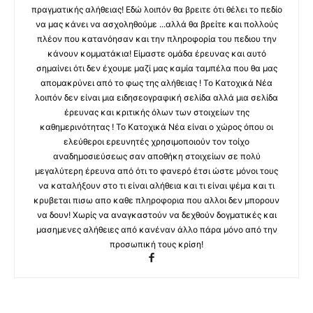
πραγματικής αλήθειας! Εδώ λοιπόν θα βρειτε ότι θέλει το πεδίο
να μας κάνει να ασχοληθούμε ...αλλά θα βρείτε και πολλούς
πλέον που κατανόησαν και την πληροφορία του πεδιου την
κάνουν κομματάκια! Είμαστε ομάδα έρευνας και αυτό
σημαίνει ότι δεν έχουμε μαζί μας καμία ταμπέλα που θα μας
απομακρύνει από το φως της αλήθειας ! Το Κατοχικά Νέα
λοιπόν δεν είναι μια ειδησεογραφική σελίδα αλλά μια σελίδα
έρευνας και κριτικής όλων των στοιχείων της
καθημερινότητας ! Το Κατοχικά Νέα είναι ο χώρος όπου οι
ελεύθεροι ερευνητές χρησιμοποιούν τον τοίχο
αναδημοσιεύσεως σαν αποθήκη στοιχείων σε πολύ
μεγαλύτερη έρευνα από ότι το φανερό έτσι ώστε μόνοι τους
να καταλήξουν στο τι είναι αλήθεια και τι είναι ψέμα και τι
κρυβεται πισω απο καθε πληροφορια που αλλοι δεν μπορουν
να δουν! Χωρίς να αναγκαστούν να δεχθούν δογματικές και
μασημενες αλήθειες από κανέναν άλλο πάρα μόνο από την
προσωπική τους κρίση!