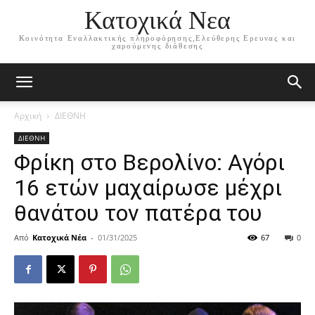
Κατοχικά Νεα
Κοινότητα Εναλλακτικής πληροφόρησης,Ελεύθερης Ερευνας και
χαρούμενης διάθεσης
Αρχική
ΔΙΕΘΝΗ
ΔΙΕΘΝΗ
Φρίκη στο Βερολίνο: Αγόρι
16 ετών μαχαίρωσε μέχρι
θανάτου τον πατέρα του
Από
Κατοχικά Νέα
-
01/31/2025
67
0