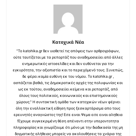
Κατοχικά Νέα
"Το katohika.gr δεν υιοθετεί τις απόψεις των αρθρογράφων,
ούτε ταυτίζεται με τα ρεπορτάζ που αναδημοσιεύει από άλλες
ενημερωτικές ιστοσελίδες και δεν ευθύνεται για την
εγκυρότητα, την αξιοπιστία και το περιεχόμενό τους. Συνεπώς,
δε φέρει καμία ευθύνη εκ του νόμου. Το katohika.gr ,
ασπάζεται βαθιά, τις Δημοκρατικές αρχές της πολυφωνίας και
ως εκ τούτου, αναδημοσιεύει κείμενα και ρεπορτάζ, από
όλους τους πολιτικούς, κοινωνικούς και επιστημονικούς
χώρους." Η συντακτική ομάδα των κατοχικών νέων φέρνει
όλη την εναλλακτική είδηση προς ξεσκαρτάρισμα απο τους
ερευνητές αναγνώστες της! Ειτε ειναι Ψεμα ειτε ειναι αληθεια
!Έχουμε συγκεκριμένη θέση απέναντι στην υπεροντοτητα
πληροφορίας και γνωρίζουμε ότι μόνο με την διαδικασία της μη
δογματικής αλήθειας μπορείς να ακολουθήσεις τα χνάρια της