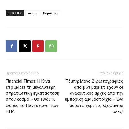
ΕΤΙΚΕΤΕΣ
αγόρι
Βερολίνο
Προηγούμενο άρθρο
Επόμενο άρθρο
Financial Times: Η Κίνα
Τέμπη: Μόνo 2 φωτογραφίες
ετοιμάζει τη μεγαλύτερη
απο μίνι μάρκετ έχουν οι
στρατιωτική εγκατάσταση
ανακριτικές αρχές από την
στον κόσμο – Θα είναι 10
εμπορική αμαξοστοιχία – Ένα
φορές το Πεντάγωνο των
αόρατο χέρι τις εξαφάνισε
ΗΠΑ
όλες!