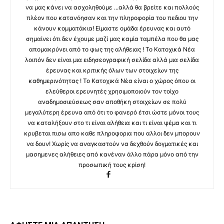
να μας κάνει να ασχοληθούμε ...αλλά θα βρείτε και πολλούς
πλέον που κατανόησαν και την πληροφορία του πεδιου την
κάνουν κομματάκια! Είμαστε ομάδα έρευνας και αυτό
σημαίνει ότι δεν έχουμε μαζί μας καμία ταμπέλα που θα μας
απομακρύνει από το φως της αλήθειας ! Το Κατοχικά Νέα
λοιπόν δεν είναι μια ειδησεογραφική σελίδα αλλά μια σελίδα
έρευνας και κριτικής όλων των στοιχείων της
καθημερινότητας ! Το Κατοχικά Νέα είναι ο χώρος όπου οι
ελεύθεροι ερευνητές χρησιμοποιούν τον τοίχο
αναδημοσιεύσεως σαν αποθήκη στοιχείων σε πολύ
μεγαλύτερη έρευνα από ότι το φανερό έτσι ώστε μόνοι τους
να καταλήξουν στο τι είναι αλήθεια και τι είναι ψέμα και τι
κρυβεται πισω απο καθε πληροφορια που αλλοι δεν μπορουν
να δουν! Χωρίς να αναγκαστούν να δεχθούν δογματικές και
μασημενες αλήθειες από κανέναν άλλο πάρα μόνο από την
προσωπική τους κρίση!