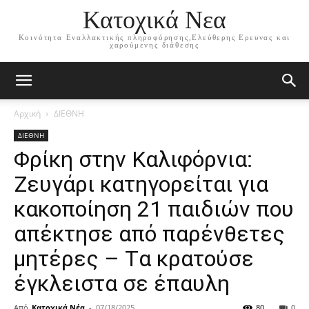
Κατοχικά Νεα
Κοινότητα Εναλλακτικής πληροφόρησης,Ελεύθερης Ερευνας και
χαρούμενης διάθεσης
Αρχική
ΔΙΕΘΝΗ
ΔΙΕΘΝΗ
Φρίκη στην Καλιφόρνια:
Ζευγάρι κατηγορείται για
κακοποίηση 21 παιδιών που
απέκτησε από παρένθετες
μητέρες – Tα κρατούσε
έγκλειστα σε έπαυλη
Από
Κατοχικά Νέα
-
07/18/2025
80
0