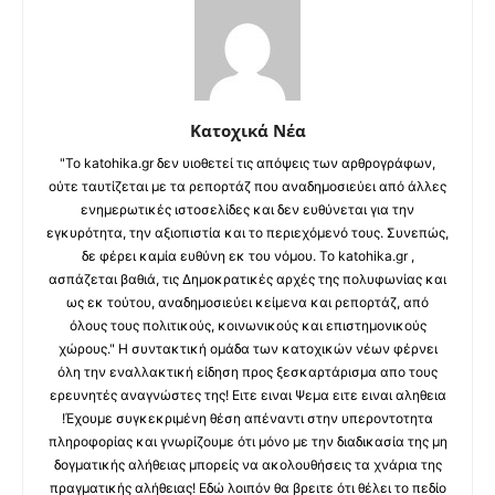
Κατοχικά Νέα
"Το katohika.gr δεν υιοθετεί τις απόψεις των αρθρογράφων,
ούτε ταυτίζεται με τα ρεπορτάζ που αναδημοσιεύει από άλλες
ενημερωτικές ιστοσελίδες και δεν ευθύνεται για την
εγκυρότητα, την αξιοπιστία και το περιεχόμενό τους. Συνεπώς,
δε φέρει καμία ευθύνη εκ του νόμου. Το katohika.gr ,
ασπάζεται βαθιά, τις Δημοκρατικές αρχές της πολυφωνίας και
ως εκ τούτου, αναδημοσιεύει κείμενα και ρεπορτάζ, από
όλους τους πολιτικούς, κοινωνικούς και επιστημονικούς
χώρους." Η συντακτική ομάδα των κατοχικών νέων φέρνει
όλη την εναλλακτική είδηση προς ξεσκαρτάρισμα απο τους
ερευνητές αναγνώστες της! Ειτε ειναι Ψεμα ειτε ειναι αληθεια
!Έχουμε συγκεκριμένη θέση απέναντι στην υπεροντοτητα
πληροφορίας και γνωρίζουμε ότι μόνο με την διαδικασία της μη
δογματικής αλήθειας μπορείς να ακολουθήσεις τα χνάρια της
πραγματικής αλήθειας! Εδώ λοιπόν θα βρειτε ότι θέλει το πεδίο