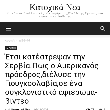
Κατοχικά Νεα
Κοινότητα Εναλλακτικής πληροφόρησης,Ελεύθερης Ερευνας και
χαρούμενης διάθεσης
Αρχική
ΔΙΕΘΝΗ
ΔΙΕΘΝΗ
Έτσι κατέστρεψαν την
Σερβία.Πως ο Αμερικανός
πρόεδρος,διέλυσε την
Γιουγκοσλαβία,σε ένα
συγκλονιστικό αφιέρωμα-
βίντεο
Από
Κατοχικά Νέα
-
06/11/2016
77
5