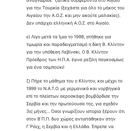
αναγνώρισε “ζωτικά συμφέροντα στο Αιγαίο”
για την Τουρκία (ξεχάστε για όλο το μήκος του
Αιγαίου την Α.Ο.Ζ. και μην ακούτε μαλακίες).
Δεν υπάρχει ελληνική Α.Ο.Ζ. στο Αιγαίο.
ε) Λίγο μετά τα Ίμια το 1998, στήθηκε για
τιμωρία και παραδειγματισμό η δίκη Β. Κλίντον
για την υπόθεση Λεβίνσκι. Ο Β. Κλίντον
Πρόεδρος των Η.Π.Α. έγινε ρεζίλη παγκοσμίως
για ένα τσιμπούκι!
ζ) Πήρε το μάθημα του ο Κλίντον, και μέχρι το
1999 το Ν.Α.Τ.Ο. με γερμανικά και νορβηγικά
επί το πλείστων αεροσκάφη βομβάρδισε την
Σερβία και την πρωτεύουσα της, για σχεδόν
3ις μήνες… Όσοι γνωρίζουν ιστορία ξέρουν ότι
στον Β΄Π.Π. δυο χώρες αντιστάθηκαν στην
Γ΄Ράιχ, η Σερβία και η Ελλάδα. Έπρεπε να