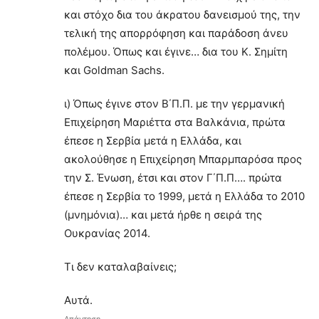
και στόχο δια του άκρατου δανεισμού της, την
τελική της απορρόφηση και παράδοση άνευ
πολέμου. Όπως και έγινε… δια του Κ. Σημίτη
και Goldman Sachs.
ι) Όπως έγινε στον Β΄Π.Π. με την γερμανική
Επιχείρηση Μαριέττα στα Βαλκάνια, πρώτα
έπεσε η Σερβία μετά η Ελλάδα, και
ακολούθησε η Επιχείρηση Μπαρμπαρόσα προς
την Σ. Ένωση, έτσι και στον Γ΄Π.Π…. πρώτα
έπεσε η Σερβία το 1999, μετά η Ελλάδα το 2010
(μνημόνια)… και μετά ήρθε η σειρά της
Ουκρανίας 2014.
Τι δεν καταλαβαίνεις;
Αυτά.
Απάντηση