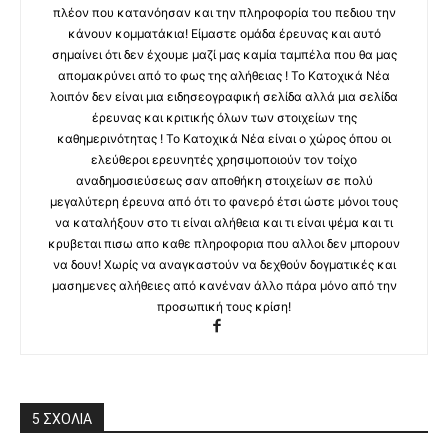
πλέον που κατανόησαν και την πληροφορία του πεδιου την
κάνουν κομματάκια! Είμαστε ομάδα έρευνας και αυτό
σημαίνει ότι δεν έχουμε μαζί μας καμία ταμπέλα που θα μας
απομακρύνει από το φως της αλήθειας ! Το Κατοχικά Νέα
λοιπόν δεν είναι μια ειδησεογραφική σελίδα αλλά μια σελίδα
έρευνας και κριτικής όλων των στοιχείων της
καθημερινότητας ! Το Κατοχικά Νέα είναι ο χώρος όπου οι
ελεύθεροι ερευνητές χρησιμοποιούν τον τοίχο
αναδημοσιεύσεως σαν αποθήκη στοιχείων σε πολύ
μεγαλύτερη έρευνα από ότι το φανερό έτσι ώστε μόνοι τους
να καταλήξουν στο τι είναι αλήθεια και τι είναι ψέμα και τι
κρυβεται πισω απο καθε πληροφορια που αλλοι δεν μπορουν
να δουν! Χωρίς να αναγκαστούν να δεχθούν δογματικές και
μασημενες αλήθειες από κανέναν άλλο πάρα μόνο από την
προσωπική τους κρίση!
5 ΣΧΟΛΙΑ