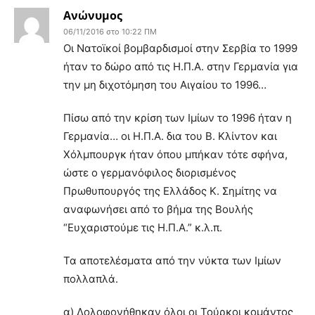
Ανώνυμος
06/11/2016 στο 10:22 ΠΜ
Οι Νατοϊκοί βομβαρδισμοί στην Σερβία το 1999
ήταν το δώρο από τις Η.Π.Α. στην Γερμανία για
την μη διχοτόμηση του Αιγαίου το 1996…
Πίσω από την κρίση των Ιμίων το 1996 ήταν η
Γερμανία… οι Η.Π.Α. δια του Β. Κλίντον και
Χόλμπουργκ ήταν όπου μπήκαν τότε σφήνα,
ώστε ο γερμανόφιλος διορισμένος
Πρωθυπουργός της Ελλάδος Κ. Σημίτης να
αναφωνήσει από το βήμα της Βουλής
“Ευχαριστούμε τις Η.Π.Α.” κ.λ.π.
Τα αποτελέσματα από την νύκτα των Ιμίων
πολλαπλά.
α) Δολοφονήθηκαν όλοι οι Τούρκοι κομάντος