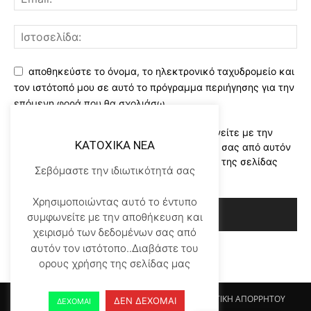
αποθηκεύστε το όνομα, το ηλεκτρονικό ταχυδρομείο και
τον ιστότοπό μου σε αυτό το πρόγραμμα περιήγησης για την
επόμενη φορά που θα σχολιάσω.
Χρησιμοποιώντας αυτό το έντυπο συμφωνείτε με την
KATOXIKA NEA
αποθήκευση και χειρισμό των δεδομένων σας από αυτόν
τον ιστότοπο..Διαβάστε του ορους χρήσης της σελίδας
Σεβόμαστε την ιδιωτικότητά σας
μας
*
Χρησιμοποιώντας αυτό το έντυπο
συμφωνείτε με την αποθήκευση και
χειρισμό των δεδομένων σας από
αυτόν τον ιστότοπο..Διαβάστε του
ορους χρήσης της σελίδας μας
Αρχικη KATOHIKA NEA
Login
Register
ΠΟΛΙΤΙΚΗ ΑΠΟΡΡΗΤΟΥ
ΔΕΝ ΔΕΧΟΜΑΙ
ΔΕΧΟΜΑΙ