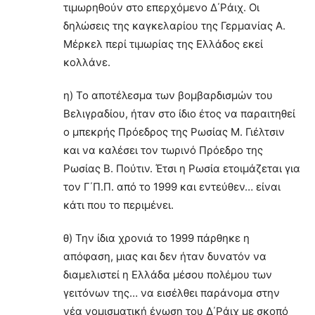
τιμωρηθούν στο επερχόμενο Δ΄Ράιχ. Οι
δηλώσεις της καγκελαρίου της Γερμανίας Α.
Μέρκελ περί τιμωρίας της Ελλάδος εκεί
κολλάνε.
η) Το αποτέλεσμα των βομβαρδισμών του
Βελιγραδίου, ήταν στο ίδιο έτος να παραιτηθεί
ο μπεκρής Πρόεδρος της Ρωσίας Μ. Γιέλτσιν
και να καλέσει τον τωρινό Πρόεδρο της
Ρωσίας Β. Πούτιν. Έτσι η Ρωσία ετοιμάζεται για
τον Γ΄Π.Π. από το 1999 και εντεύθεν… είναι
κάτι που το περιμένει.
θ) Την ίδια χρονιά το 1999 πάρθηκε η
απόφαση, μιας και δεν ήταν δυνατόν να
διαμελιστεί η Ελλάδα μέσου πολέμου των
γειτόνων της… να εισέλθει παράνομα στην
νέα νομισματική ένωση του Δ΄Ράιχ με σκοπό