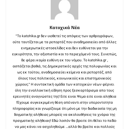
Κατοχικά Νέα
"Το katohika.gr δεν υιοθετεί τις απόψεις των αρθρογράφων,
ούτε ταυτίζεται με τα ρεπορτάζ που αναδημοσιεύει από άλλες
ενημερωτικές ιστοσελίδες και δεν ευθύνεται για την
εγκυρότητα, την αξιοπιστία και το περιεχόμενό τους. Συνεπώς,
δε φέρει καμία ευθύνη εκ του νόμου. Το katohika.gr ,
ασπάζεται βαθιά, τις Δημοκρατικές αρχές της πολυφωνίας και
ως εκ τούτου, αναδημοσιεύει κείμενα και ρεπορτάζ, από
όλους τους πολιτικούς, κοινωνικούς και επιστημονικούς
χώρους." Η συντακτική ομάδα των κατοχικών νέων φέρνει
όλη την εναλλακτική είδηση προς ξεσκαρτάρισμα απο τους
ερευνητές αναγνώστες της! Ειτε ειναι Ψεμα ειτε ειναι αληθεια
!Έχουμε συγκεκριμένη θέση απέναντι στην υπεροντοτητα
πληροφορίας και γνωρίζουμε ότι μόνο με την διαδικασία της μη
δογματικής αλήθειας μπορείς να ακολουθήσεις τα χνάρια της
πραγματικής αλήθειας! Εδώ λοιπόν θα βρειτε ότι θέλει το πεδίο
να μας κάνει να ασχοληθούμε ...αλλά θα βρείτε και πολλούς