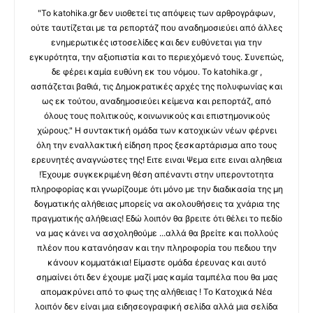
"Το katohika.gr δεν υιοθετεί τις απόψεις των αρθρογράφων,
ούτε ταυτίζεται με τα ρεπορτάζ που αναδημοσιεύει από άλλες
ενημερωτικές ιστοσελίδες και δεν ευθύνεται για την
εγκυρότητα, την αξιοπιστία και το περιεχόμενό τους. Συνεπώς,
δε φέρει καμία ευθύνη εκ του νόμου. Το katohika.gr ,
ασπάζεται βαθιά, τις Δημοκρατικές αρχές της πολυφωνίας και
ως εκ τούτου, αναδημοσιεύει κείμενα και ρεπορτάζ, από
όλους τους πολιτικούς, κοινωνικούς και επιστημονικούς
χώρους." Η συντακτική ομάδα των κατοχικών νέων φέρνει
όλη την εναλλακτική είδηση προς ξεσκαρτάρισμα απο τους
ερευνητές αναγνώστες της! Ειτε ειναι Ψεμα ειτε ειναι αληθεια
!Έχουμε συγκεκριμένη θέση απέναντι στην υπεροντοτητα
πληροφορίας και γνωρίζουμε ότι μόνο με την διαδικασία της μη
δογματικής αλήθειας μπορείς να ακολουθήσεις τα χνάρια της
πραγματικής αλήθειας! Εδώ λοιπόν θα βρειτε ότι θέλει το πεδίο
να μας κάνει να ασχοληθούμε ...αλλά θα βρείτε και πολλούς
πλέον που κατανόησαν και την πληροφορία του πεδιου την
κάνουν κομματάκια! Είμαστε ομάδα έρευνας και αυτό
σημαίνει ότι δεν έχουμε μαζί μας καμία ταμπέλα που θα μας
απομακρύνει από το φως της αλήθειας ! Το Κατοχικά Νέα
λοιπόν δεν είναι μια ειδησεογραφική σελίδα αλλά μια σελίδα