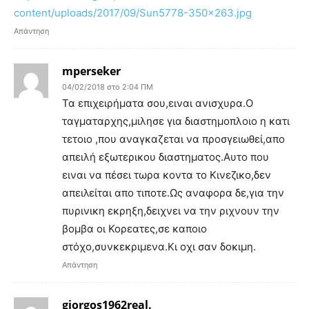
content/uploads/2017/09/Sun5778-350×263.jpg
Απάντηση
mperseker
04/02/2018 στο 2:04 ΠΜ
Τα επιχειρήματα σου,ειναι ανισχυρα.Ο
ταγματαρχης,μιλησε για διαστημοπλοιο η κατι
τετοιο ,που αναγκαζεται να προσγειωθεί,απο
απειλή εξωτερικου διαστηματος.Αυτο που
ειναι να πέσει τωρα κοντα το Κινεζικο,δεν
απειλείται απο τιποτε.Ως αναφορα δε,για την
πυρινικη εκρηξη,δειχνει να την ριχνουν την
βομβα οι Κορεατες,σε καποιο
στόχο,συνκεκριμενα.Κι οχι σαν δοκιμη.
Απάντηση
giorgos1962real.