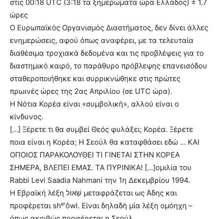
στις 00:18 UTC (3:18 τα ξημερώματα ώρα Ελλάδος) ± 1.7
ώρες
Ο Ευρωπαϊκός Οργανισμός Διαστήματος, δεν δίνει άλλες
ενημερώσεις, αφού όπως αναφέρει, με τα τελευταία
διαθέσιμα τροχιακά δεδομένα και τις προβλέψεις για το
διαστημικό καιρό, το παράθυρο πρόβλεψης επανεισόδου
σταθεροποιήθηκε και συρρικνώθηκε στις πρώτες
πρωινές ώρες της 2ας Απριλίου (σε UTC ώρα).
Η Νότια Κορέα είναι «συμβολική», αλλού είναι ο
κίνδυνος.
[…] Ξέρετε τι θα συμβεί Θεός φυλάξει; Κορέα. Ξέρετε
ποια είναι η Κορέα; Η Σεούλ θα καταφθάσει εδώ … ΚΑΙ
ΟΠΟΙΟΣ ΠΑΡΑΚΟΛΟΥΘΕΙ ΤΙ ΓΙΝΕΤΑΙ ΣΤΗΝ ΚΟΡΕΑ
ΣΗΜΕΡΑ, ΒΛΕΠΕΙ ΕΜΑΣ. ΤΑ ΠΥΡΙΝΙΚΑ! […]ομιλία του
Rabbi Levi Saadia Nahmani την 1η Δεκεμβρίου 1994.
Η Εβραϊκή λέξη שְׁאוֹל μεταφράζεται ως Άδης και
προφέρεται shᵉʼôwl. Είναι δηλαδή μία λέξη ομόηχη –
όπως ακριβώς προφέρεται η Σεούλ.