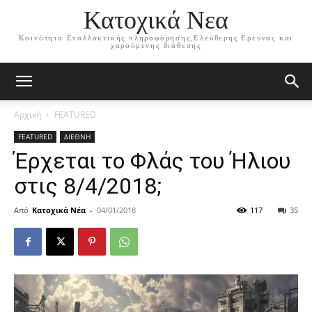
Κατοχικά Νεα
Κοινότητα Εναλλακτικής πληροφόρησης,Ελεύθερης Ερευνας και
χαρούμενης διάθεσης
Αρχική
FEATURED
FEATURED
ΔΙΕΘΝΗ
Έρχεται το Φλάς του Ήλιου
στις 8/4/2018;
Από
Κατοχικά Νέα
-
04/01/2018
117
35