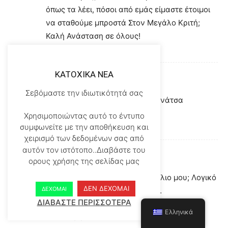
όπως τα λέει, πόσοι από εμάς είμαστε έτοιμοι
να σταθούμε μπροστά Στον Μεγάλο Κριτή;
Καλή Ανάσταση σε όλους!
Απάντηση
KATOXIKA NEA
Inept
04/02/2018 στο 1:31 ΜΜ
Σεβόμαστε την ιδιωτικότητά σας
Πάρε κανένα βιβλίο μωρή λινάτσα
ΣΚΑΤΟΓΡΙΑ
Χρησιμοποιώντας αυτό το έντυπο
συμφωνείτε με την αποθήκευση και
Απάντηση
χειρισμό των δεδομένων σας από
αυτόν τον ιστότοπο..Διαβάστε του
ΦΦ.
ορους χρήσης της σελίδας μας
04/02/2018 στο 3:02 ΜΜ
Τί έγινε; Σε επηρέασε το σχόλιο μου; Λογικό
ΔΕΝ ΔΕΧΟΜΑΙ
ΔΕΧΟΜΑΙ
το βρίσκω να αντιδράς έτσι…
ΔΙΑΒΑΣΤΕ ΠΕΡΙΣΣΟΤΕΡΑ
Καλή μετάνοια και Καλή Ανάσταση!!!
Ελληνικά
Απάντηση