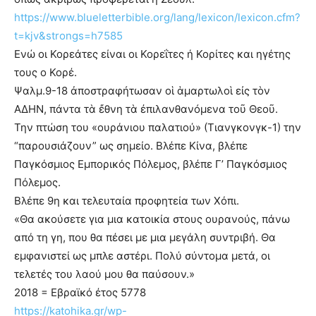
https://www.blueletterbible.org/lang/lexicon/lexicon.cfm?
t=kjv&strongs=h7585
Ενώ οι Κορεάτες είναι οι Κορεΐτες ή Κορίτες και ηγέτης
τους ο Κορέ.
Ψαλμ.9-18 ἀποστραφήτωσαν οἱ ἁμαρτωλοὶ εἰς τὸν
ΑΔΗΝ, πάντα τὰ ἔθνη τὰ ἐπιλανθανόμενα τοῦ Θεοῦ.
Την πτώση του «ουράνιου παλατιού» (Τιανγκονγκ-1) την
“παρουσιάζουν” ως σημείο. Βλέπε Κίνα, βλέπε
Παγκόσμιος Εμπορικός Πόλεμος, βλέπε Γ’ Παγκόσμιος
Πόλεμος.
Βλέπε 9η και τελευταία προφητεία των Χόπι.
«Θα ακούσετε για μια κατοικία στους ουρανούς, πάνω
από τη γη, που θα πέσει με μια μεγάλη συντριβή. Θα
εμφανιστεί ως μπλε αστέρι. Πολύ σύντομα μετά, οι
τελετές του λαού μου θα παύσουν.»
2018 = Εβραϊκό έτος 5778
https://katohika.gr/wp-