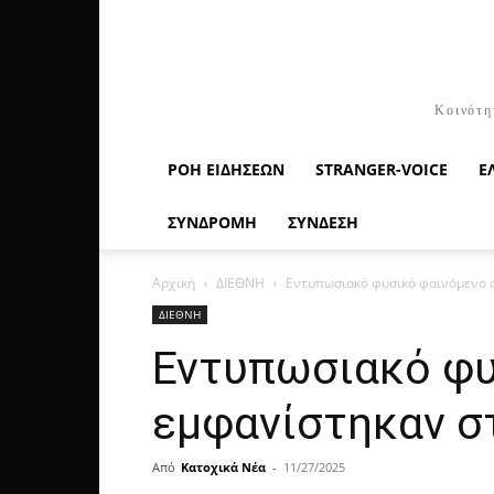
Κοινότη
ΡΟΉ ΕΙΔΉΣΕΩΝ
STRANGER-VOICE
Ε
ΣΥΝΔΡΟΜΗ
ΣΥΝΔΕΣΗ
Αρχική
ΔΙΕΘΝΗ
Εντυπωσιακό φυσικό φαινόμενο στ
ΔΙΕΘΝΗ
Εντυπωσιακό φυσ
εμφανίστηκαν στ
Από
Κατοχικά Νέα
-
11/27/2025