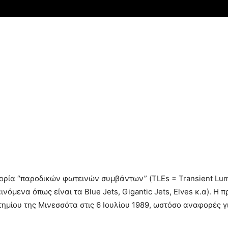
ορία “παροδικών φωτεινών συμβάντων” (TLEs = Transient Lum
όμενα όπως είναι τα Blue Jets, Gigantic Jets, Elves κ.α). Η
τημίου της Μινεσσότα στις 6 Ιουλίου 1989, ωστόσο αναφορές 