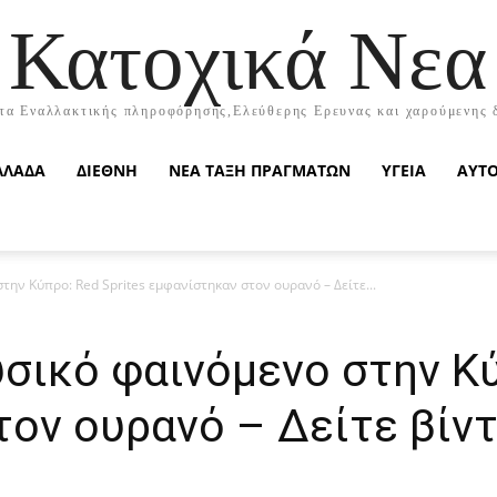
Κατοχικά Νεα
τα Εναλλακτικής πληροφόρησης,Ελεύθερης Ερευνας και χαρούμενης 
ΛΛΑΔΑ
ΔΙΕΘΝΗ
ΝΕΑ ΤΑΞΗ ΠΡΑΓΜΑΤΩΝ
ΥΓΕΙΑ
ΑΥΤ
ην Κύπρο: Red Sprites εμφανίστηκαν στον ουρανό – Δείτε...
ικό φαινόμενο στην Κύ
ον ουρανό – Δείτε βίν