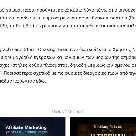
ρό χρώμα, παρατηρούνται κατά κύριο λόγο πάνω από ισχυρές 
τρα και συνδέονται έμμεσα με κεραυνούς θετικού φορτίου (Posi
999), τα Red Sprites μπορούν να αποτυπωθούν οπτικά σαν απλ
raphy and Storm Chasing Team που διαχειρίζεται ο Χρήστος 
ού ορυμαγδού διεγέρσεων και ιονισμών των μορίων της ατμόσ
ές (στήλες κρύου πλάσματος, δηλαδή μερικώς ιονισμένου αε
. Περισσότερα σχετικά με τις φυσικές διεργασίες πίσω από τη
μάδας πατώντας εδώ.
STRANGERS E-BOOKS