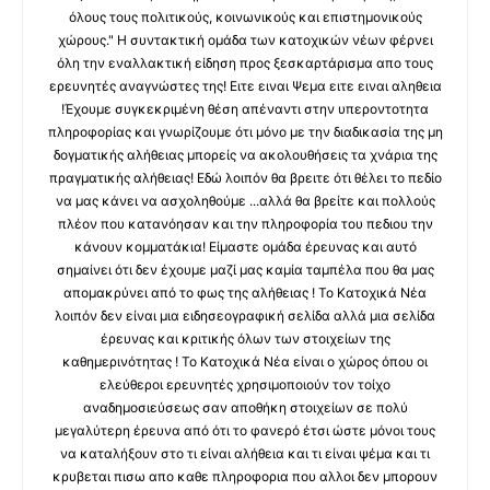
όλους τους πολιτικούς, κοινωνικούς και επιστημονικούς
χώρους." Η συντακτική ομάδα των κατοχικών νέων φέρνει
όλη την εναλλακτική είδηση προς ξεσκαρτάρισμα απο τους
ερευνητές αναγνώστες της! Ειτε ειναι Ψεμα ειτε ειναι αληθεια
!Έχουμε συγκεκριμένη θέση απέναντι στην υπεροντοτητα
πληροφορίας και γνωρίζουμε ότι μόνο με την διαδικασία της μη
δογματικής αλήθειας μπορείς να ακολουθήσεις τα χνάρια της
πραγματικής αλήθειας! Εδώ λοιπόν θα βρειτε ότι θέλει το πεδίο
να μας κάνει να ασχοληθούμε ...αλλά θα βρείτε και πολλούς
πλέον που κατανόησαν και την πληροφορία του πεδιου την
κάνουν κομματάκια! Είμαστε ομάδα έρευνας και αυτό
σημαίνει ότι δεν έχουμε μαζί μας καμία ταμπέλα που θα μας
απομακρύνει από το φως της αλήθειας ! Το Κατοχικά Νέα
λοιπόν δεν είναι μια ειδησεογραφική σελίδα αλλά μια σελίδα
έρευνας και κριτικής όλων των στοιχείων της
καθημερινότητας ! Το Κατοχικά Νέα είναι ο χώρος όπου οι
ελεύθεροι ερευνητές χρησιμοποιούν τον τοίχο
αναδημοσιεύσεως σαν αποθήκη στοιχείων σε πολύ
μεγαλύτερη έρευνα από ότι το φανερό έτσι ώστε μόνοι τους
να καταλήξουν στο τι είναι αλήθεια και τι είναι ψέμα και τι
κρυβεται πισω απο καθε πληροφορια που αλλοι δεν μπορουν