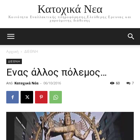
Κατοχικά Νεα
Κοινότητα Εναλλακτικής πληροφόρησης,Ελεύθερης Ερευνας και
χαρούμενης διάθεσης
Αρχική
ΔΙΕΘΝΗ
ΔΙΕΘΝΗ
Ενας άλλος πόλεμος…
Από
Κατοχικά Νέα
-
06/10/2016
60
7