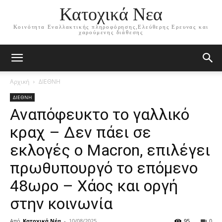
Κατοχικά Νεα
Κοινότητα Εναλλακτικής πληροφόρησης,Ελεύθερης Ερευνας και
χαρούμενης διάθεσης
Αρχική
ΔΙΕΘΝΗ
ΔΙΕΘΝΗ
Αναπόφευκτο το γαλλικό
κραχ – Δεν πάει σε
εκλογές ο Macron, επιλέγει
πρωθυπουργό το επόμενο
48ωρο – Χάος και οργή
στην κοινωνία
Από
Κατοχικά Νέα
-
10/08/2025
95
0