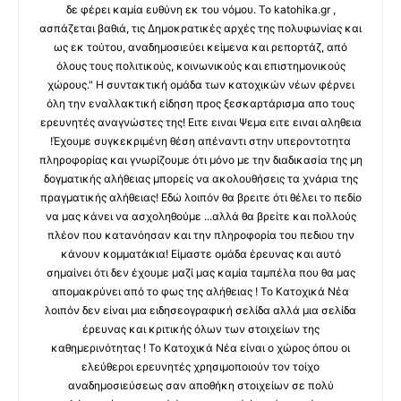
δε φέρει καμία ευθύνη εκ του νόμου. Το katohika.gr ,
ασπάζεται βαθιά, τις Δημοκρατικές αρχές της πολυφωνίας και
ως εκ τούτου, αναδημοσιεύει κείμενα και ρεπορτάζ, από
όλους τους πολιτικούς, κοινωνικούς και επιστημονικούς
χώρους." Η συντακτική ομάδα των κατοχικών νέων φέρνει
όλη την εναλλακτική είδηση προς ξεσκαρτάρισμα απο τους
ερευνητές αναγνώστες της! Ειτε ειναι Ψεμα ειτε ειναι αληθεια
!Έχουμε συγκεκριμένη θέση απέναντι στην υπεροντοτητα
πληροφορίας και γνωρίζουμε ότι μόνο με την διαδικασία της μη
δογματικής αλήθειας μπορείς να ακολουθήσεις τα χνάρια της
πραγματικής αλήθειας! Εδώ λοιπόν θα βρειτε ότι θέλει το πεδίο
να μας κάνει να ασχοληθούμε ...αλλά θα βρείτε και πολλούς
πλέον που κατανόησαν και την πληροφορία του πεδιου την
κάνουν κομματάκια! Είμαστε ομάδα έρευνας και αυτό
σημαίνει ότι δεν έχουμε μαζί μας καμία ταμπέλα που θα μας
απομακρύνει από το φως της αλήθειας ! Το Κατοχικά Νέα
λοιπόν δεν είναι μια ειδησεογραφική σελίδα αλλά μια σελίδα
έρευνας και κριτικής όλων των στοιχείων της
καθημερινότητας ! Το Κατοχικά Νέα είναι ο χώρος όπου οι
ελεύθεροι ερευνητές χρησιμοποιούν τον τοίχο
αναδημοσιεύσεως σαν αποθήκη στοιχείων σε πολύ