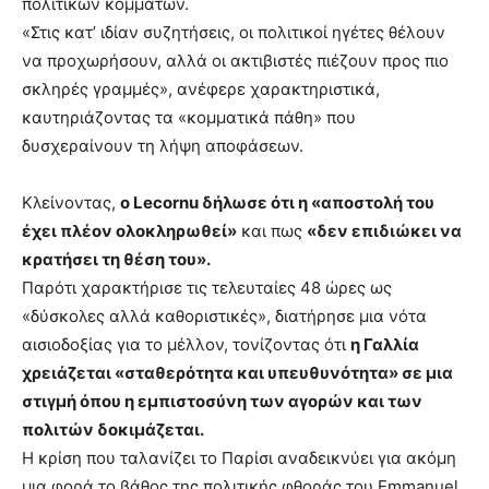
πολιτικών κομμάτων.
«Στις κατ’ ιδίαν συζητήσεις, οι πολιτικοί ηγέτες θέλουν
να προχωρήσουν, αλλά οι ακτιβιστές πιέζουν προς πιο
σκληρές γραμμές», ανέφερε χαρακτηριστικά,
καυτηριάζοντας τα «κομματικά πάθη» που
δυσχεραίνουν τη λήψη αποφάσεων.
Κλείνοντας,
ο Lecornu δήλωσε ότι η «αποστολή του
έχει πλέον ολοκληρωθεί»
και πως
«δεν επιδιώκει να
κρατήσει τη θέση του».
Παρότι χαρακτήρισε τις τελευταίες 48 ώρες ως
«δύσκολες αλλά καθοριστικές», διατήρησε μια νότα
αισιοδοξίας για το μέλλον, τονίζοντας ότι
η Γαλλία
χρειάζεται «σταθερότητα και υπευθυνότητα» σε μια
στιγμή όπου η εμπιστοσύνη των αγορών και των
πολιτών δοκιμάζεται.
Η κρίση που ταλανίζει το Παρίσι αναδεικνύει για ακόμη
μια φορά το βάθος της πολιτικής φθοράς του Emmanuel