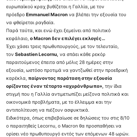
ευρωπαϊκού κραχ βυθίζεται η Γαλλία, με τον
πρόεδρο
Emmanuel Macron
να βλέπει την εξουσία του
να φθείρεται ραγδαία.
Παρά ταύτα, και ενώ έχει ξεμείνει από πολιτικό
κεφάλαιο,
ο Macron δεν επιλέγει εκλογές…
Έχει χάσει τρεις πρωθυπουργούς, με τον τελευταίο,
τον
Sebastien Lecornu,
να σπάει κάθε ρεκόρ
παραιτούμενος έπειτα από μόλις 28 ημέρες στην
εξουσία, ωστόσο προτιμά να γαντζωθεί στην προεδρική
καρέκλα,
παίρνοντας παράταση στην εξουσία
ορίζοντας έναν τέταρτο «αχυράνθρωπο»,
την ίδια
στιγμή που η Γαλλία αντιμετωπίζει μείζονα πολιτικά και
οικονομικά προβλήματα, με το έλλειμμα και την
αντιπολίτευση να πιέζουν ασφυκτικά.
Ειδικότερα, όπως επιβεβαίωσε σε δηλώσεις του στις 8/10
ο παραιτηθείς Lecornu, ο Macron θα προσπαθήσει να
ορίσει νέο πρωθυπουργό εντός των επόμενων 48 ωρών.