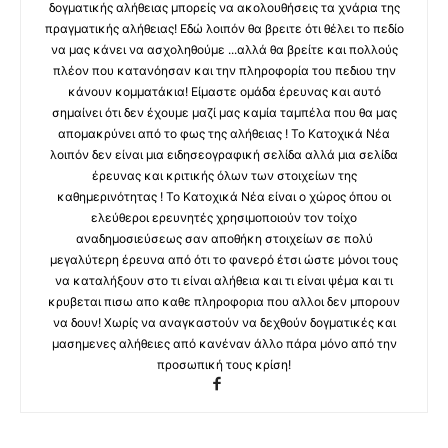
δογματικής αλήθειας μπορείς να ακολουθήσεις τα χνάρια της
πραγματικής αλήθειας! Εδώ λοιπόν θα βρειτε ότι θέλει το πεδίο
να μας κάνει να ασχοληθούμε ...αλλά θα βρείτε και πολλούς
πλέον που κατανόησαν και την πληροφορία του πεδιου την
κάνουν κομματάκια! Είμαστε ομάδα έρευνας και αυτό
σημαίνει ότι δεν έχουμε μαζί μας καμία ταμπέλα που θα μας
απομακρύνει από το φως της αλήθειας ! Το Κατοχικά Νέα
λοιπόν δεν είναι μια ειδησεογραφική σελίδα αλλά μια σελίδα
έρευνας και κριτικής όλων των στοιχείων της
καθημερινότητας ! Το Κατοχικά Νέα είναι ο χώρος όπου οι
ελεύθεροι ερευνητές χρησιμοποιούν τον τοίχο
αναδημοσιεύσεως σαν αποθήκη στοιχείων σε πολύ
μεγαλύτερη έρευνα από ότι το φανερό έτσι ώστε μόνοι τους
να καταλήξουν στο τι είναι αλήθεια και τι είναι ψέμα και τι
κρυβεται πισω απο καθε πληροφορια που αλλοι δεν μπορουν
να δουν! Χωρίς να αναγκαστούν να δεχθούν δογματικές και
μασημενες αλήθειες από κανέναν άλλο πάρα μόνο από την
προσωπική τους κρίση!