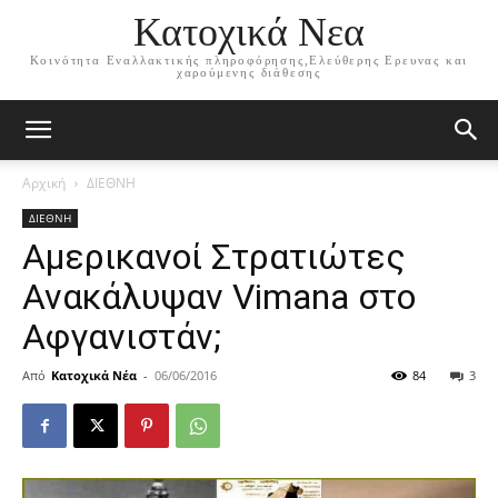
Κατοχικά Νεα
Κοινότητα Εναλλακτικής πληροφόρησης,Ελεύθερης Ερευνας και
χαρούμενης διάθεσης
Αρχική
ΔΙΕΘΝΗ
ΔΙΕΘΝΗ
Αμερικανοί Στρατιώτες
Ανακάλυψαν Vimana στο
Αφγανιστάν;
Από
Κατοχικά Νέα
-
06/06/2016
84
3