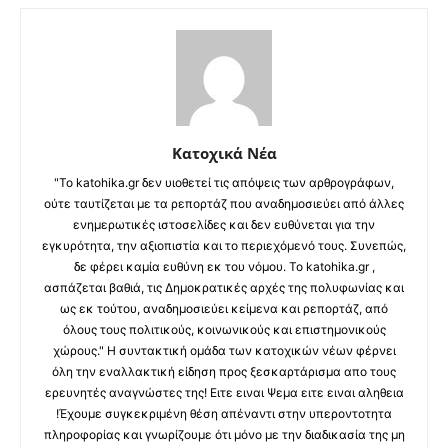
Κατοχικά Νέα
"Το katohika.gr δεν υιοθετεί τις απόψεις των αρθρογράφων,
ούτε ταυτίζεται με τα ρεπορτάζ που αναδημοσιεύει από άλλες
ενημερωτικές ιστοσελίδες και δεν ευθύνεται για την
εγκυρότητα, την αξιοπιστία και το περιεχόμενό τους. Συνεπώς,
δε φέρει καμία ευθύνη εκ του νόμου. Το katohika.gr ,
ασπάζεται βαθιά, τις Δημοκρατικές αρχές της πολυφωνίας και
ως εκ τούτου, αναδημοσιεύει κείμενα και ρεπορτάζ, από
όλους τους πολιτικούς, κοινωνικούς και επιστημονικούς
χώρους." Η συντακτική ομάδα των κατοχικών νέων φέρνει
όλη την εναλλακτική είδηση προς ξεσκαρτάρισμα απο τους
ερευνητές αναγνώστες της! Ειτε ειναι Ψεμα ειτε ειναι αληθεια
!Έχουμε συγκεκριμένη θέση απέναντι στην υπεροντοτητα
πληροφορίας και γνωρίζουμε ότι μόνο με την διαδικασία της μη