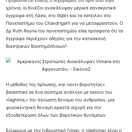
Προβάλλεται επίσης ο ισχυρισμός ότι πριν από λίγα
χρόνια, οι Κινέζοι ανακάλυψαν μερικά σανσκριτικά
έγγραφα στη Λάσα, στο Θιβέτ και τα έστειλαν στο
Πανεπιστήμιο του Chandrigarh για να μεταφραστούν. Ο
Δρ Ruth Reyna του πανεπιστημίου είπε πρόσφατα ότι τα
έγγραφα περιέχουν οδηγίες για την κατασκευή
διαστρικών διαστημόπλοιων!
Η μέθοδος της πρόωσης, και «αντι-βαρύτητας»
βασίστηκε σε ένα σύστημα ανάλογο με εκείνο του
«laghima,» την άγνωστη δύναμη του ανθρώπου, μια
φυγοκεντρική δύναμη αρκετά ισχυρή για την
εξουδετέρωση όλων των βαρυτικών δυνάμεων.
Σύμφωνα με την Ινδουιστική Γιόγκι, η «laghima» είναι η