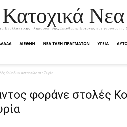
Κατοχικά Νεα
τα Εναλλακτικής πληροφόρησης,Ελεύθερης Ερευνας και χαρούμενης 
ΛΛΑΔΑ
ΔΙΕΘΝΗ
ΝΕΑ ΤΑΞΗ ΠΡΑΓΜΑΤΩΝ
ΥΓΕΙΑ
ΑΥΤ
λές Κούρδων ανταρτών στη Συρία
άντος φοράνε στολές Κ
υρία