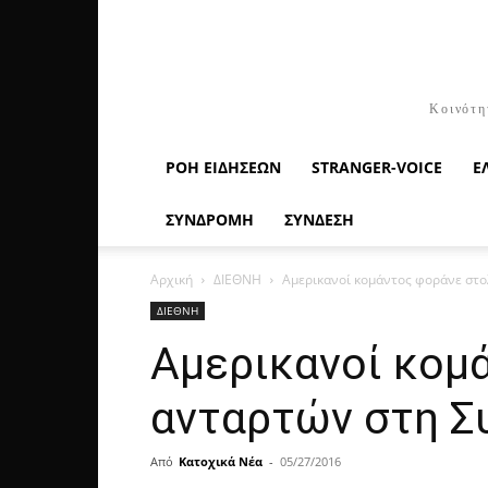
Κοινότη
ΡΟΉ ΕΙΔΉΣΕΩΝ
STRANGER-VOICE
Ε
ΣΥΝΔΡΟΜΗ
ΣΥΝΔΕΣΗ
Αρχική
ΔΙΕΘΝΗ
Αμερικανοί κομάντος φοράνε στο
ΔΙΕΘΝΗ
Αμερικανοί κομ
ανταρτών στη Σ
Από
Κατοχικά Νέα
-
05/27/2016