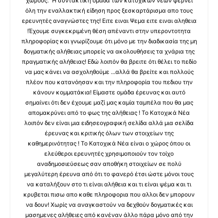
χώρους." Η συντακτική ομάδα των κατοχικών νέων φέρνει
όλη την εναλλακτική είδηση προς ξεσκαρτάρισμα απο τους
ερευνητές αναγνώστες της! Ειτε ειναι Ψεμα ειτε ειναι αληθεια
!Έχουμε συγκεκριμένη θέση απέναντι στην υπεροντοτητα
πληροφορίας και γνωρίζουμε ότι μόνο με την διαδικασία της μη
δογματικής αλήθειας μπορείς να ακολουθήσεις τα χνάρια της
πραγματικής αλήθειας! Εδώ λοιπόν θα βρειτε ότι θέλει το πεδίο
να μας κάνει να ασχοληθούμε ...αλλά θα βρείτε και πολλούς
πλέον που κατανόησαν και την πληροφορία του πεδιου την
κάνουν κομματάκια! Είμαστε ομάδα έρευνας και αυτό
σημαίνει ότι δεν έχουμε μαζί μας καμία ταμπέλα που θα μας
απομακρύνει από το φως της αλήθειας ! Το Κατοχικά Νέα
λοιπόν δεν είναι μια ειδησεογραφική σελίδα αλλά μια σελίδα
έρευνας και κριτικής όλων των στοιχείων της
καθημερινότητας ! Το Κατοχικά Νέα είναι ο χώρος όπου οι
ελεύθεροι ερευνητές χρησιμοποιούν τον τοίχο
αναδημοσιεύσεως σαν αποθήκη στοιχείων σε πολύ
μεγαλύτερη έρευνα από ότι το φανερό έτσι ώστε μόνοι τους
να καταλήξουν στο τι είναι αλήθεια και τι είναι ψέμα και τι
κρυβεται πισω απο καθε πληροφορια που αλλοι δεν μπορουν
να δουν! Χωρίς να αναγκαστούν να δεχθούν δογματικές και
μασημενες αλήθειες από κανέναν άλλο πάρα μόνο από την