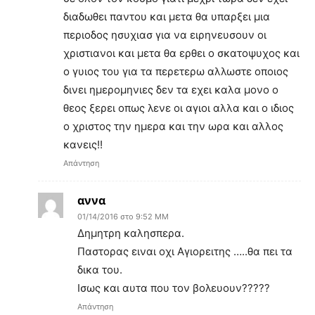
διαδωθει παντου και μετα θα υπαρξει μια
περιοδος ησυχιασ για να ειρηνευσουν οι
χριστιανοι και μετα θα ερθει ο σκατοψυχος και
ο γυιος του για τα περετερω αλλωστε οποιος
δινει ημερομηνιες δεν τα εχει καλα μονο ο
θεος ξερει οπως λενε οι αγιοι αλλα και ο ιδιος
ο χριστος την ημερα και την ωρα και αλλος
κανεις!!
Απάντηση
αννα
01/14/2016 στο 9:52 ΜΜ
Δημητρη καλησπερα.
Παστορας ειναι οχι Αγιορειτης …..θα πει τα
δικα του.
Ισως και αυτα που τον βολευουν?????
Απάντηση