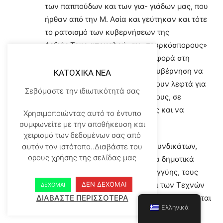
των παππούδων και των για- γιάδων μας, που
ήρθαν από την Μ. Ασία και γεύτηκαν και τότε
το ρατσισμό των κυβερνήσεων της
Δεξιάς.Τους αποκαλούσαν «τουρκόσπορους»
και τους φυλάκιζαν για πρώτη φορά στη
Μακρόνησο! Αν σταματήσει η κυβέρνηση να
KATOXIKA NEA
ξεπληρώνει το χρέος θα υπάρξουν λεφτά για
Σεβόμαστε την ιδιωτικότητά σας
να υποδεχτούμε ανθρώπινα όλους, σε
αξιοπρεπείς χώρους φιλοξενίας και να
Χρησιμοποιώντας αυτό το έντυπο
ανοίξουν δουλειές για όλους!
συμφωνείτε με την αποθήκευση και
χειρισμό των δεδομένων σας από
Χαιρετίζουμε τις δεκάδες των συνδικάτων,
αυτόν τον ιστότοπο..Διαβάστε του
ορους χρήσης της σελίδας μας
τους φοιτητικούς συλλόγους, τα δημοτικά
συμβούλια, τις κινήσεις αλληλεγγύης, τους
ΔΕΝ ΔΕΧΟΜΑΙ
ανθρώπους των Γραμμάτων και των Τεχνών
ΔΕΧΟΜΑΙ
ΔΙΑΒΑΣΤΕ ΠΕΡΙΣΣΟΤΕΡΑ
και όλες τις συλλογικότητες, που ετοιμάζονται
Ελληνικά
να δώσουν δυναμικό παρών.