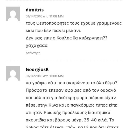
dimitris
01/14/2016 στο 11:08 ΜΜ
τους ψευτοπροφητες τους εχουμε γραμμενους
εκει που δεν πιανει μελανι.
Δεν μας ειπε ο Κουλης θα κυβερνησει??
χαχαχααα
Απάντηση
GeorgiosK
01/14/2016 στο 11:08 ΜΜ
να γράψω κάτι που ακυρώνετε το όλο θέμα?
Πρόσφατα έπεσαν σφαίρες από τον ουρανό
και μάλιστα για δεύτερη φορά, πέρυσι είχαν
πέσει στην Κίνα και ο παγκόσμιος τύπος είπε
οτι ήταν Ρωσικής προέλευσης διαστημικά
σκουπίδια και βάρους μέχρι 35-40 κιλά. Τα
άρθρα τότε έλεγαν “πάλι καλά που δεν έπεσε