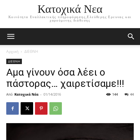
Κατοχικά Νεα
Κοινότητα Εναλλακτικής πληροφόρησης,Ελεύθερης Ερευνας και
χαρούμενης διάθεσης
Αρχική
ΔΙΕΘΝΗ
ΔΙΕΘΝΗ
Αμα γίνουν όσα λέει ο
πάστορας… χαιρετίσαμε!!!
Από
Κατοχικά Νέα
-
01/14/2016
144
44