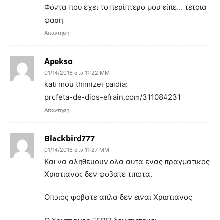
Φόντα που έχει το περίπτερο μου είπε… τετοια
φαση
Απάντηση
Apekso
01/14/2016 στο 11:22 ΜΜ
kati mou thimizei paidia:
profeta-de-dios-efrain.com/311084231
Απάντηση
Blackbird777
01/14/2016 στο 11:27 ΜΜ
Και να αληθευουν ολα αυτα ενας πραγματικος
Χριστιανος δεν φοβατε τιποτα.
Οποιος φοβατε απλα δεν ειναι Χριστιανος.