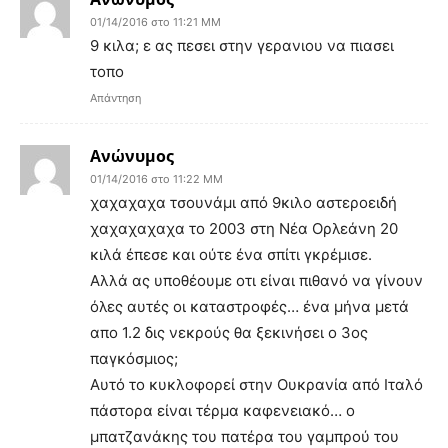
01/14/2016 στο 11:21 ΜΜ
9 κιλα; ε ας πεσει στην γερανιου να πιασει
τοπο
Απάντηση
Ανώνυμος
01/14/2016 στο 11:22 ΜΜ
χαχαχαχα τσουνάμι από 9κιλο αστεροειδή
χαχαχαχαχα το 2003 στη Νέα Ορλεάνη 20
κιλά έπεσε και ούτε ένα σπίτι γκρέμισε.
Αλλά ας υποθέουμε οτι είναι πιθανό να γίνουν
όλες αυτές οι καταστροφές… ένα μήνα μετά
απο 1.2 δις νεκρούς θα ξεκινήσει ο 3ος
παγκόσμιος;
Αυτό το κυκλοφορεί στην Ουκρανία από Ιταλό
πάστορα είναι τέρμα καφενειακό… ο
μπατζανάκης του πατέρα του γαμπρού του