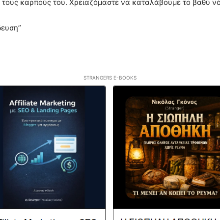
α τους καρπούς του. Χρειαζόμαστε να καταλάβουμε το βαθύ νό
δευση”
STRANGERS E-BOOKS