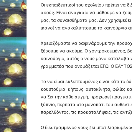
Οι εκπαιδευτικοί του σχολείου πρέπει να δ
ακούς. Είναι αναγκαίο να μάθουμε να ζούμ
μας, τα συναισθήματα μας. Δεν χρησιμεύει
ικανοί να ανακαλύπτουμε το καινούργιο απ
Χρειαζόμαστε να ραφινάρουμε την προσοχή
ξέρουμε να ακούμε. Ο χοντροκομμένος, βαρ
καινούργιο, αυτός ο νους μόνο καταλαβαί
γραμματέα που ονομάζεται ΕΓΩ, Ο ΕΑΥΤΟ
Το να είσαι εκλεπτυσμένος είναι κάτι το 
κουστούμια, κήπους, αυτοκίνητα, φιλίες κ
να ζει την κάθε στιγμή, προχωρεί πραγματ
ξύπνιο, περπατά στο μονοπάτι του αυθεντικ
παρελθόντος, τις προκαταλήψεις, τις αντιζ
Ο διεστραμμένος νους ζει μποτιλιαρισμένο