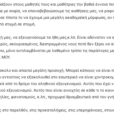
ιδάξουν στους μαθητές τους και μαθήτριες την βαθιά έννοια π
ε με σοφία, να επαναβεβαιώσουμε τις αισθήσεις μας, να ραφι
 σε τίποτα το να έχουμε μια μεγάλη ακαδημαϊκή μόρφωση, αν 
ό στιγμή σε στιγμή.
 μας, να εξευγενίσουμε τα ήθη μας,κ.λπ. Είναι αδύνατον να 
ύς, σκουριασμένος, διεστραμμένος νους ποτέ δεν ξέρει να ακ
νει, μόνο αντιλαμβάνεται με λαθεμένο τρόπο τις παράλογες μ
Σ ΜΟΥ.
δύσκολο και απαιτεί μεγάλη προσοχή. Μπορεί κάποιος να είναι
αι εντούτοις να εξακολουθεί στο εσωτερικό να είναι χοντροκο
ικά από το δρόμο του αληθινού εξευγενισμού. Αυτός που έχει
ού εξευγενισμού. Αυτός που είναι ανοιχτός σε κάθε τι το και
ηλίες, φανατισμούς, κ.λπ., προχωρεί θριαμβευτικά από τον γν
ς στο παρελθόν, στις προκαταλήψεις, στις υπερηφάνειες, στους