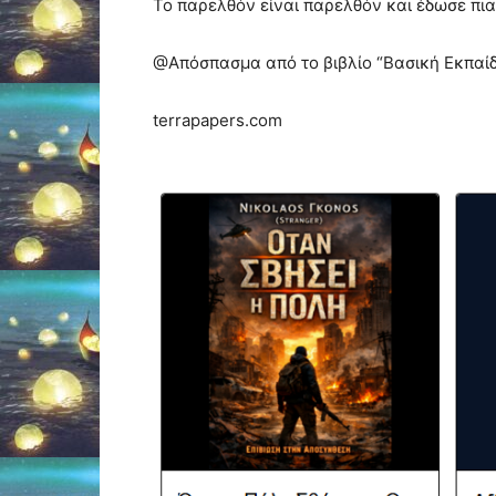
Το παρελθόν είναι παρελθόν και έδωσε πι
@Απόσπασμα από το βιβλίο “Βασική Εκπαί
terrapapers.com