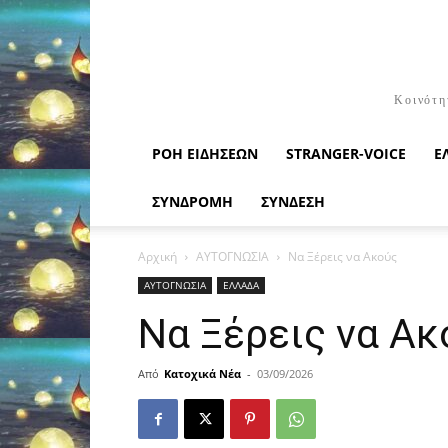
Κοινότη
ΡΟΉ ΕΙΔΉΣΕΩΝ
STRANGER-VOICE
Ε
ΣΥΝΔΡΟΜΗ
ΣΥΝΔΕΣΗ
Αρχική
ΑΥΤΟΓΝΩΣΙΑ
Να Ξέρεις να Ακούς
ΑΥΤΟΓΝΩΣΙΑ
ΕΛΛΑΔΑ
Να Ξέρεις να Ακ
Από
Κατοχικά Νέα
-
03/09/2026