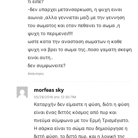
τι ειπε?
-δεν υπαρχει μετανσαρκωση, η ψυχη ειναι
αιωνια ,αλλα γεννιεται μαζι με την γεννηση
του σωματος και οταν πεθανει το σωμα ,η
ψυχη το περιμενει!!!!
ωστε κατα την ανασταση σωματων η καθε
ψυχη να βρει το σωμα της..ποσο γαματη σκεψη
ειναι αυτη..
δεν συμφωνειτε?
Απάντηση
morfeas sky
05/28/2016 στο 12:30 ΠΜ
Καταρχήν δεν είμαστε η φύση, διότι η φύση
είναι ένας διττός κόσμος από πυρ και
πνεύμα σύμφωνα με τον Ερμή Τρισμέγιστο.
Η σάρκα είναι το σώμα που δημιούργησε η
διττή φύση, το διττό πυρ, και η λογική της