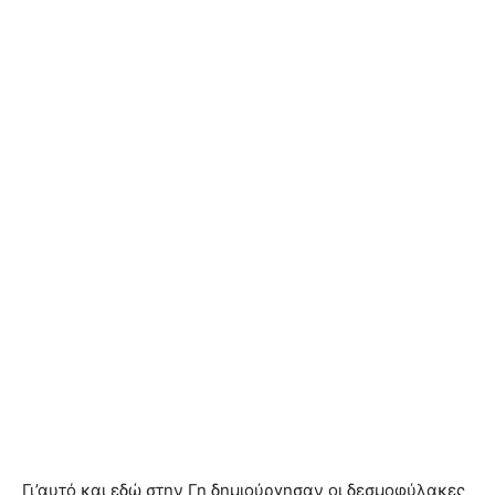
Γι’αυτό και εδώ στην Γη δημιούργησαν οι δεσμοφύλακες