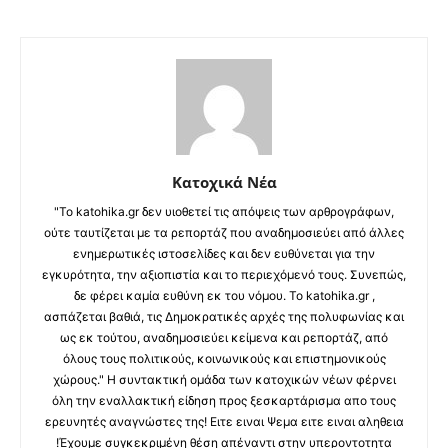
Κατοχικά Νέα
"Το katohika.gr δεν υιοθετεί τις απόψεις των αρθρογράφων,
ούτε ταυτίζεται με τα ρεπορτάζ που αναδημοσιεύει από άλλες
ενημερωτικές ιστοσελίδες και δεν ευθύνεται για την
εγκυρότητα, την αξιοπιστία και το περιεχόμενό τους. Συνεπώς,
δε φέρει καμία ευθύνη εκ του νόμου. Το katohika.gr ,
ασπάζεται βαθιά, τις Δημοκρατικές αρχές της πολυφωνίας και
ως εκ τούτου, αναδημοσιεύει κείμενα και ρεπορτάζ, από
όλους τους πολιτικούς, κοινωνικούς και επιστημονικούς
χώρους." Η συντακτική ομάδα των κατοχικών νέων φέρνει
όλη την εναλλακτική είδηση προς ξεσκαρτάρισμα απο τους
ερευνητές αναγνώστες της! Ειτε ειναι Ψεμα ειτε ειναι αληθεια
!Έχουμε συγκεκριμένη θέση απέναντι στην υπεροντοτητα