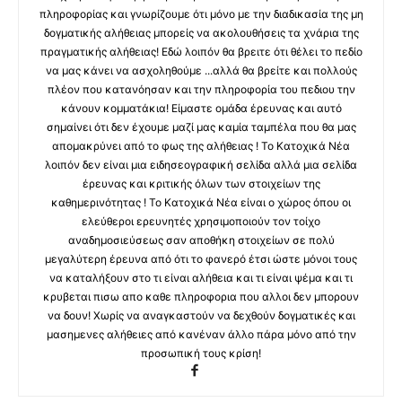
πληροφορίας και γνωρίζουμε ότι μόνο με την διαδικασία της μη
δογματικής αλήθειας μπορείς να ακολουθήσεις τα χνάρια της
πραγματικής αλήθειας! Εδώ λοιπόν θα βρειτε ότι θέλει το πεδίο
να μας κάνει να ασχοληθούμε ...αλλά θα βρείτε και πολλούς
πλέον που κατανόησαν και την πληροφορία του πεδιου την
κάνουν κομματάκια! Είμαστε ομάδα έρευνας και αυτό
σημαίνει ότι δεν έχουμε μαζί μας καμία ταμπέλα που θα μας
απομακρύνει από το φως της αλήθειας ! Το Κατοχικά Νέα
λοιπόν δεν είναι μια ειδησεογραφική σελίδα αλλά μια σελίδα
έρευνας και κριτικής όλων των στοιχείων της
καθημερινότητας ! Το Κατοχικά Νέα είναι ο χώρος όπου οι
ελεύθεροι ερευνητές χρησιμοποιούν τον τοίχο
αναδημοσιεύσεως σαν αποθήκη στοιχείων σε πολύ
μεγαλύτερη έρευνα από ότι το φανερό έτσι ώστε μόνοι τους
να καταλήξουν στο τι είναι αλήθεια και τι είναι ψέμα και τι
κρυβεται πισω απο καθε πληροφορια που αλλοι δεν μπορουν
να δουν! Χωρίς να αναγκαστούν να δεχθούν δογματικές και
μασημενες αλήθειες από κανέναν άλλο πάρα μόνο από την
προσωπική τους κρίση!