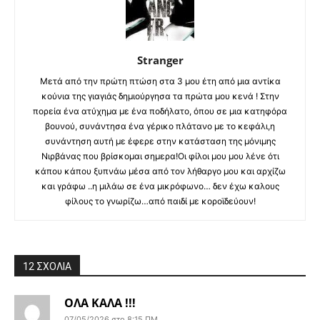
Stranger
Μετά από την πρώτη πτώση στα 3 μου έτη από μια αντίκα
κούνια της γιαγιάς δημιούργησα τα πρώτα μου κενά ! Στην
πορεία ένα ατύχημα με ένα ποδήλατο, όπου σε μια κατηφόρα
βουνού, συνάντησα ένα γέρικο πλάτανο με το κεφάλι,η
συνάντηση αυτή με έφερε στην κατάσταση της μόνιμης
Νιρβάνας που βρίσκομαι σημερα!Οι φίλοι μου μου λένε ότι
κάπου κάπου ξυπνάω μέσα από τον λήθαργο μου και αρχίζω
και γράφω ..η μιλάω σε ένα μικρόφωνο… δεν έχω καλους
φίλους το γνωρίζω…από παιδί με κοροϊδεύουν!
12 ΣΧΟΛΙΑ
ΟΛΑ ΚΑΛΑ !!!
07/05/2026 στο 8:15 ΠΜ