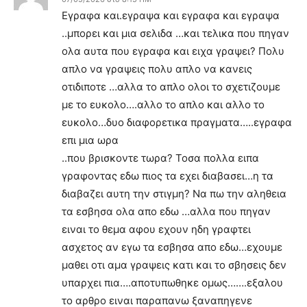
Εγραφα και.εγραψα και εγραφα και εγραψα
..μπορει και μια σελιδα …και τελικα που πηγαν
ολα αυτα που εγραφα και ειχα γραψει? Πολυ
απλο να γραψεις πολυ απλο να κανεις
οτιδιποτε …αλλα το απλο ολοι το σχετιζουμε
με το ευκολο….αλλο το απλο και αλλο το
ευκολο…δυο διαφορετικα πραγματα…..εγραφα
επι μια ωρα
..που βρισκοντε τωρα? Τοσα πολλα ειπα
γραφοντας εδω πιος τα εχει διαβασει…η τα
διαβαζει αυτη την στιγμη? Να πω την αληθεια
τα εσβησα ολα απο εδω …αλλα που πηγαν
ειναι το θεμα αφου εχουν ηδη γραφτει
ασχετος αν εγω τα εσβησα απο εδω…εχουμε
μαθει οτι αμα γραψεις κατι και το σβησεις δεν
υπαρχει πια….αποτυπωθηκε ομως…….εξαλου
το αρθρο ειναι παραπανω ξαναπηγενε