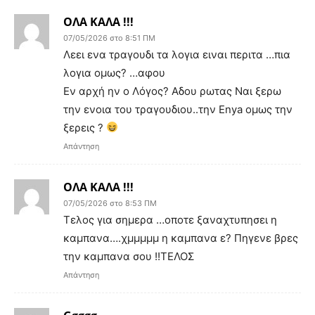
ΟΛΑ ΚΑΛΑ !!!
07/05/2026 στο 8:51 ΠΜ
Λεει ενα τραγουδι τα λογια ειναι περιτα …πια
λογια ομως? …αφου
Εν αρχή ην ο Λόγος? Αδου ρωτας Ναι ξερω
την ενοια του τραγουδιου..την Enya ομως την
ξερεις ?
Απάντηση
ΟΛΑ ΚΑΛΑ !!!
07/05/2026 στο 8:53 ΠΜ
Τελος για σημερα …οποτε ξαναχτυπησει η
καμπανα….χμμμμμ η καμπανα ε? Πηγενε βρες
την καμπανα σου !!ΤΕΛΟΣ
Απάντηση