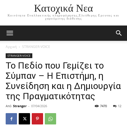
Κατοχικά Νεα
Κοινότητα Εναλλακτικής πληροφόρησης,Ελεύθερης Ερευνας και
χαρούμενης διάθεσης
Αρχική
STRANGER-VOICE
STRANGER-VOICE
Το Πεδίο που Γεμίζει το
Σύμπαν – Η Επιστήμη, η
Συνείδηση και η Δημιουργία
της Πραγματικότητας
Από
Stranger
-
07/04/2026
7470
12