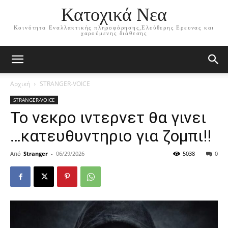
Κατοχικά Νεα
Κοινότητα Εναλλακτικής πληροφόρησης,Ελεύθερης Ερευνας και
χαρούμενης διάθεσης
Αρχική
STRANGER-VOICE
STRANGER-VOICE
Το νεκρο ιντερνετ θα γινει
…κατευθυντηριο για ζομπι!!
Από
Stranger
-
06/29/2026
5038
0