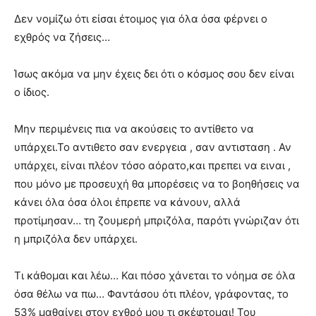
Δεν νομίζω ότι είσαι έτοιμος για όλα όσα φέρνει ο
εχθρός να ζήσεις…
Ίσως ακόμα να μην έχεις δει ότι ο κόσμος σου δεν είναι
ο ίδιος.
Μην περιμένεις πια να ακούσεις το αντίθετο να
υπάρχει.Το αντιθετο σαν ενεργεια , σαν αντισταση . Αν
υπάρχει, είναι πλέον τόσο αόρατο,και πρεπει να ειναι ,
που μόνο με προσευχή θα μπορέσεις να το βοηθήσεις να
κάνει όλα όσα όλοι έπρεπε να κάνουν, αλλά
προτίμησαν… τη ζουμερή μπριζόλα, παρότι γνώριζαν ότι
η μπριζόλα δεν υπάρχει.
Τι κάθομαι και λέω… Και πόσο χάνεται το νόημα σε όλα
όσα θέλω να πω… Φαντάσου ότι πλέον, γράφοντας, το
53% μαθαίνει στον εχθρό μου τι σκέφτομαι! Του