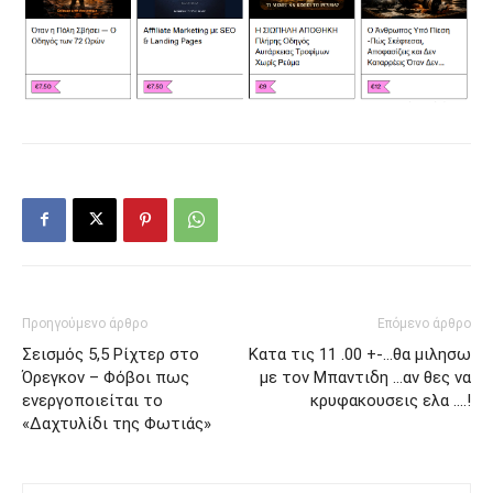
Προηγούμενο άρθρο
Επόμενο άρθρο
Σεισμός 5,5 Ρίχτερ στο
Κατα τις 11 .00 +-…θα μιλησω
Όρεγκον – Φόβοι πως
με τον Μπαντιδη …αν θες να
ενεργοποιείται το
κρυφακουσεις ελα ….!
«Δαχτυλίδι της Φωτιάς»