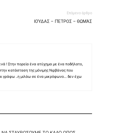
Επόμενο άρθρο
ΙΟΎΔΑΣ – ΠΈΤΡΟΣ – ΘΩΜΆΣ
ενά ! Στην πορεία ένα ατύχημα με ένα ποδήλατο,
στην κατάσταση της μόνιμης Νιρβάνας που
αι γράφω ..η μιλάω σε ένα μικρόφωνο… δεν έχω
Ε ΝΑ ΣΤΑΥΡΟΣΟΥΜΕ ΤΟ ΚΑΛΟ ΟΠΩΣ