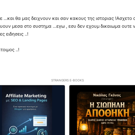
…και θα μας δειχνουν και σαν κακους της ιστοριας !Ασχετο αν
τευουν μεσα στο συστημα …εγω , εσυ δεν εχουμ δικαιωμα ουτε 
ς ειδησεις ..!
οιμος ..!
STRANGERS E-BOOKS