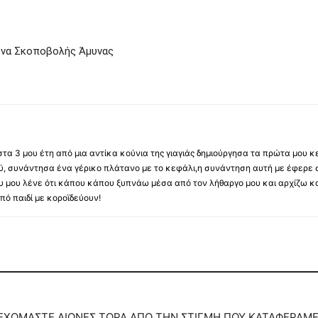
όνα Σκοποβολής Άμυνας
α 3 μου έτη από μια αντίκα κούνια της γιαγιάς δημιούργησα τα πρώτα μου κ
ύ, συνάντησα ένα γέρικο πλάτανο με το κεφάλι,η συνάντηση αυτή με έφερε 
ου μου λένε ότι κάπου κάπου ξυπνάω μέσα από τον λήθαργο μου και αρχίζω κ
ό παιδί με κοροϊδεύουν!
 ΔΕΧΟΜΑΣΤΕ ΑΙΩΝΕΣ ΤΩΡΑ,ΑΠΟ ΤΗΝ ΣΤΙΓΜΗ ΠΟΥ ΚΑΤΑΦΕΡΑΜ