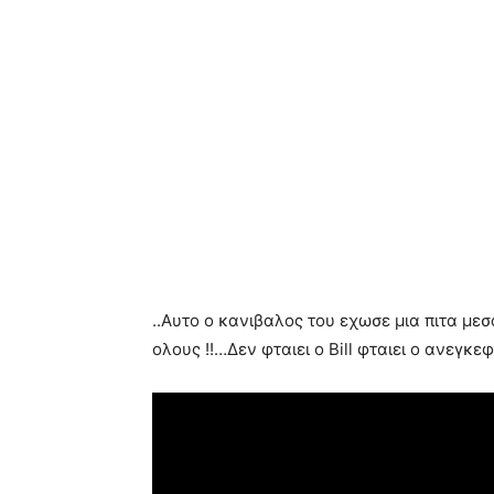
..Αυτο ο κανιβαλος του εχωσε μια πιτα με
ολους !!…Δεν φταιει ο Bill φταιει ο ανεγκ