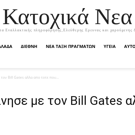
Κατοχικά Νεα
τα Εναλλακτικής πληροφόρησης,Ελεύθερης Ερευνας και χαρούμενης 
ΛΛΑΔΑ
ΔΙΕΘΝΗ
ΝΕΑ ΤΑΞΗ ΠΡΑΓΜΑΤΩΝ
ΥΓΕΙΑ
ΑΥΤ
τον Bill Gates αλλα απο τοτε που...
νησε με τον Bill Gates 