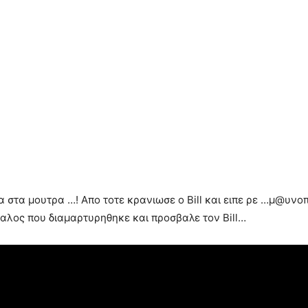
σα στα μουτρα …! Απο τοτε κρανιωσε ο Bill και ειπε ρε …μ@υν
εφαλος που διαμαρτυρηθηκε και προσβαλε τον Bill…