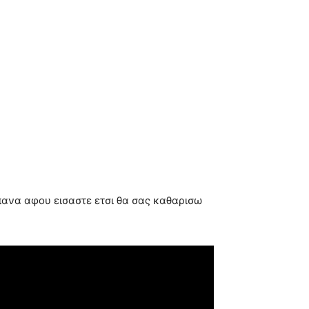
οπανα αφου εισαστε ετσι θα σας καθαρισω