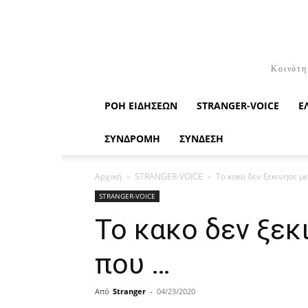
Κοινότη
ΡΟΉ ΕΙΔΉΣΕΩΝ
STRANGER-VOICE
Ε
ΣΥΝΔΡΟΜΗ
ΣΥΝΔΕΣΗ
Αρχική
STRANGER-VOICE
Το κακο δεν ξεκινησε με 
STRANGER-VOICE
Το κακο δεν ξεκι
που …
Από
Stranger
-
04/23/2020