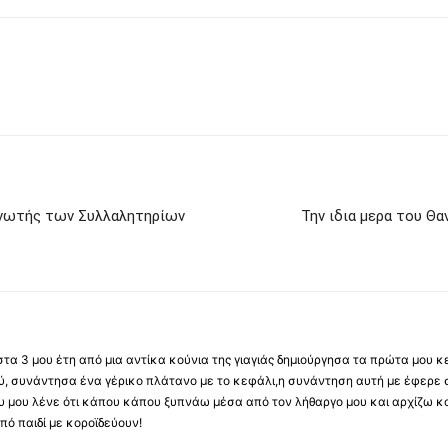
ανωτής των Συλλαλητηρίων
Την ιδια μερα του Θ
α 3 μου έτη από μια αντίκα κούνια της γιαγιάς δημιούργησα τα πρώτα μου κ
ύ, συνάντησα ένα γέρικο πλάτανο με το κεφάλι,η συνάντηση αυτή με έφερε 
ου μου λένε ότι κάπου κάπου ξυπνάω μέσα από τον λήθαργο μου και αρχίζω κ
ό παιδί με κοροϊδεύουν!