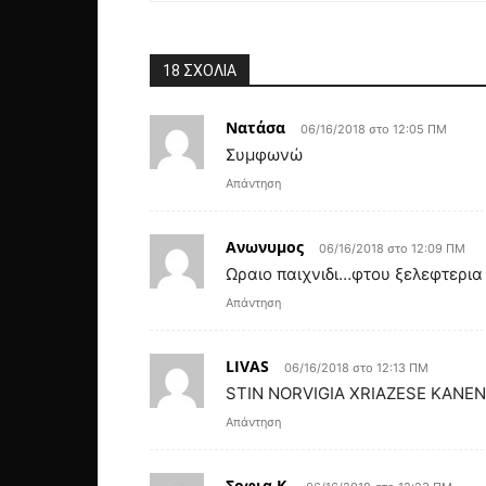
18 ΣΧΟΛΙΑ
Νατάσα
06/16/2018 στο 12:05 ΠΜ
Συμφωνώ
Απάντηση
Ανωνυμος
06/16/2018 στο 12:09 ΠΜ
Ωραιο παιχνιδι…φτου ξελεφτερια
Απάντηση
LIVAS
06/16/2018 στο 12:13 ΠΜ
STIN NORVIGIA XRIAZESE KANE
Απάντηση
Σοφια Κ.