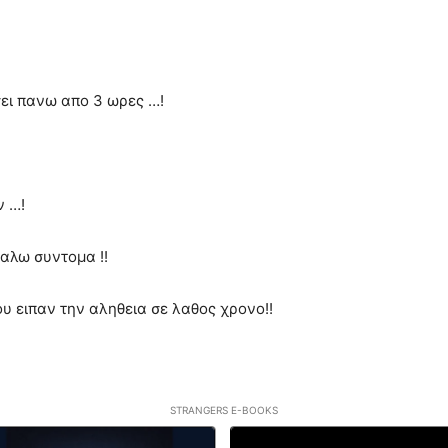
ει πανω απο 3 ωρες …!
ν …!
γαλω συντομα !!
υ ειπαν την αληθεια σε λαθος χρονο!!
STRANGERS E-BOOKS