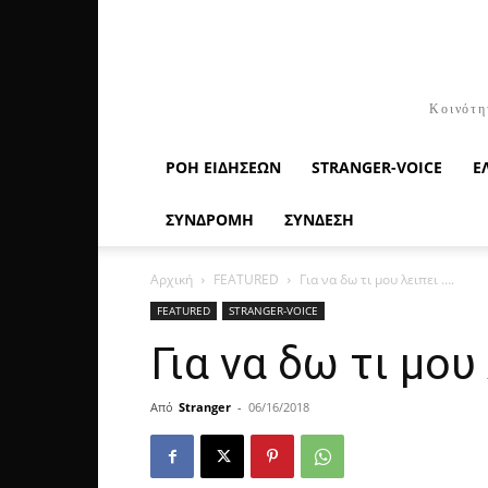
Κοινότη
ΡΟΉ ΕΙΔΉΣΕΩΝ
STRANGER-VOICE
Ε
ΣΥΝΔΡΟΜΗ
ΣΥΝΔΕΣΗ
Αρχική
FEATURED
Για να δω τι μου λειπει ….
FEATURED
STRANGER-VOICE
Για να δω τι μου
Από
Stranger
-
06/16/2018