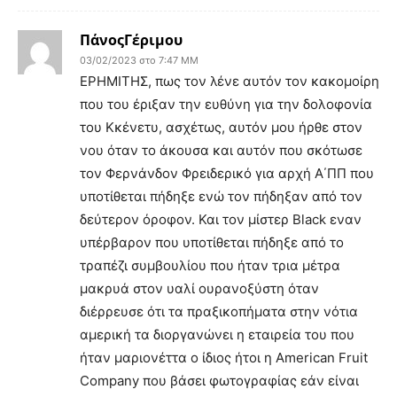
ΠάνοςΓέριμου
03/02/2023 στο 7:47 ΜΜ
ΕΡΗΜΙΤΗΣ, πως τον λένε αυτόν τον κακομοίρη
που του έριξαν την ευθύνη για την δολοφονία
του Κκένετυ, ασχέτως, αυτόν μου ήρθε στον
νου όταν το άκουσα και αυτόν που σκότωσε
τον Φερνάνδον Φρειδερικό για αρχή Α΄ΠΠ που
υποτίθεται πήδηξε ενώ τον πήδηξαν από τον
δεύτερον όροφον. Και τον μίστερ Black εναν
υπέρβαρον που υποτίθεται πήδηξε από το
τραπέζι συμβουλίου που ήταν τρια μέτρα
μακρυά στον υαλί ουρανοξύστη όταν
διέρρευσε ότι τα πραξικοπήματα στην νότια
αμερική τα διοργανώνει η εταιρεία του που
ήταν μαριονέττα ο ίδιος ήτοι η American Fruit
Company που βάσει φωτογραφίας εάν είναι