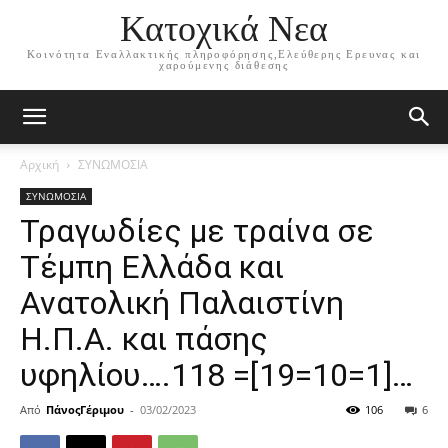
Κατοχικά Νεα
Κοινότητα Εναλλακτικής πληροφόρησης,Ελεύθερης Ερευνας και
χαρούμενης διάθεσης
Αρχική
ΣΥΝΩΜΟΣΙΑ
ΣΥΝΩΜΟΣΙΑ
Τραγωδίες με τραίνα σε
Τέμπη Ελλάδα και
Ανατολική Παλαιστίνη
Η.Π.Α. και πάσης
υφηλίου….118 =[19=10=1]…
Από
ΠάνοςΓέριμου
-
03/02/2023
106
6