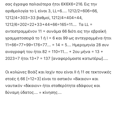
σας έγραψα παλαιότερα ήτοι 6Χ6Χ6=216. Εις την
αριθμολογία το L είναι 3, LL=6….. 1212/2=606=66,
1212/4=303=33 βαθμοί, 1212/4=404=44,
1212/6=202=22+33+44+66=165=11…. Τα LL =
αντεστραμμένον 11 = συνάμα 66 διότι εις την εβραϊκή
γραμματοσειρά το 1 ή Ι = 6 και 99 ως αντεγραμμένα ήτοι
11+66=77+99=176=77…. = 14 = 5…. Ημερομηνία 28 συν
αναγραφή του ήτοι 82 = 110=11…. + 2ου μήνα = 13 +
2023=7 ήτοι 13+7 = 137 [αναφερόμαστε κατωτέρω]…..
Οι κολώνες Βοάζ και Ιαχίν που είναι ΙΙ ή 11 σε τεκτονικές
στοές ή 66 [=12=3] είναι το αστικόν «δίκαιον» και
ναυτικόν «δίκαιον» ήτοι σταθερότητα εδάφους και
δύναμη ύδατος…. = κίνησης….