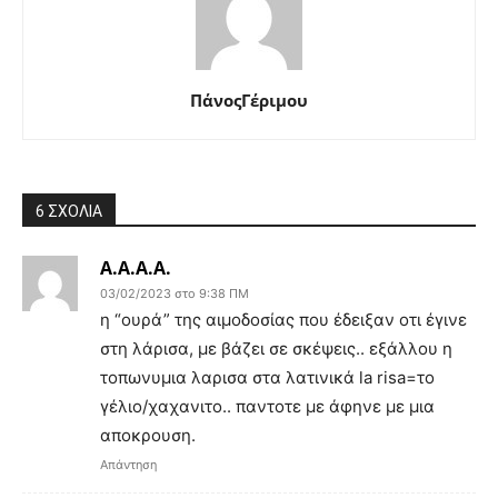
ΠάνοςΓέριμου
6 ΣΧΟΛΙΑ
A.A.A.A.
03/02/2023 στο 9:38 ΠΜ
η “ουρά” της αιμοδοσίας που έδειξαν οτι έγινε
στη λάρισα, με βάζει σε σκέψεις.. εξάλλου η
τοπωνυμια λαρισα στα λατινικά la risa=το
γέλιο/χαχανιτο.. παντοτε με άφηνε με μια
αποκρουση.
Απάντηση