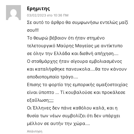
Ερημιτης
03/02/2023 στο 10:36 ΠΜ
Σε αυτό το άρθρο θα συμφωνήσω εντελώς μαζί
σου!!!
Το θεωρώ βέβαιον ότι ήταν στημένο
τελετουργικό Μαύρης Μαγείας με αντίκτυπο
σε όλην την Ελλάδα και διεθνή απήχηση….
Ο σταθμάρχης ήταν σίγουρα εμβολιασμένος
και καταλήφθηκε πανευκολα….θα τον κάνουν
αποδιοπομπαίο τράγο….
Επισης το φορτίο της εμπορικής αμαξοστοιχίας
είναι ύποπτο … Τί κουβαλούσε και προκάλεσε
εξαΰλωση;;;;
Οι Έλληνες δεν πάνε καθόλου καλά, και η
θυσία των νέων συμβολίζει ότι δεν υπάρχει
μέλλον σε αυτήν την χώρα….
Απάντηση