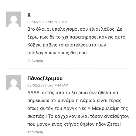
Κ
03/02/2023 στο 7:17 ΜΜ
Bro όλοι οι υπολογισμοί σου είναι λάθος. Δε
ξέρω πως δε το χει παρατηρήσει κανεις αυτό.
Κόβεις ράβεις τα αποτελέσματα των
υπολογισμών όπως θες εσυ
Απάντηση
ΠάνοςΓέριμου
03/02/2023 στο 7:44 ΜΜ
ΑΑΑΑ, εκτός από το λα ρισα δεν ήθελα να
σημειώσω ότι συνάμα η Λάρισα είναι τέρας
όπως αυτόν του Λονγκ Νες = Μακρυλαίμη της
σκοτιάς ! Το κάγχανον είναι τόσον αναίσθητον
που μόνον ένας κτήνος θηρίον ηδονίζεται !
Απάντηση