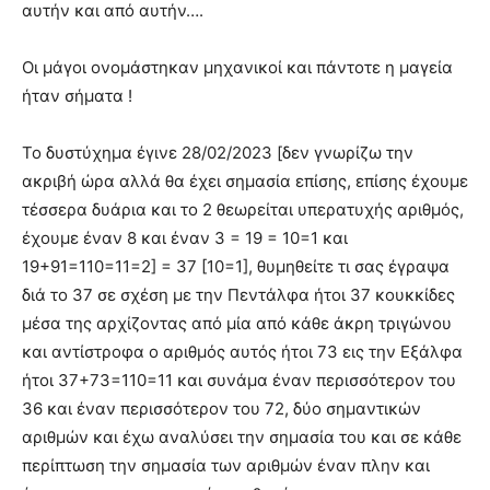
αυτήν και από αυτήν….
Οι μάγοι ονομάστηκαν μηχανικοί και πάντοτε η μαγεία
ήταν σήματα !
Το δυστύχημα έγινε 28/02/2023 [δεν γνωρίζω την
ακριβή ώρα αλλά θα έχει σημασία επίσης, επίσης έχουμε
τέσσερα δυάρια και το 2 θεωρείται υπερατυχής αριθμός,
έχουμε έναν 8 και έναν 3 = 19 = 10=1 και
19+91=110=11=2] = 37 [10=1], θυμηθείτε τι σας έγραψα
διά το 37 σε σχέση με την Πεντάλφα ήτοι 37 κουκκίδες
μέσα της αρχίζοντας από μία από κάθε άκρη τριγώνου
και αντίστροφα ο αριθμός αυτός ήτοι 73 εις την Εξάλφα
ήτοι 37+73=110=11 και συνάμα έναν περισσότερον του
36 και έναν περισσότερον του 72, δύο σημαντικών
αριθμών και έχω αναλύσει την σημασία του και σε κάθε
περίπτωση την σημασία των αριθμών έναν πλην και