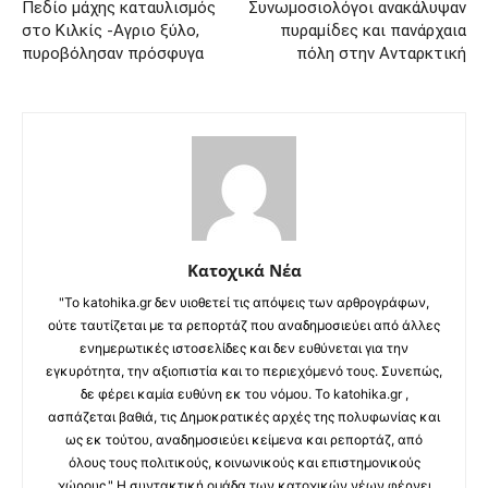
Πεδίο μάχης καταυλισμός
Συνωμοσιολόγοι ανακάλυψαν
στο Κιλκίς -Αγριο ξύλο,
πυραμίδες και πανάρχαια
πυροβόλησαν πρόσφυγα
πόλη στην Ανταρκτική
Κατοχικά Νέα
"Το katohika.gr δεν υιοθετεί τις απόψεις των αρθρογράφων,
ούτε ταυτίζεται με τα ρεπορτάζ που αναδημοσιεύει από άλλες
ενημερωτικές ιστοσελίδες και δεν ευθύνεται για την
εγκυρότητα, την αξιοπιστία και το περιεχόμενό τους. Συνεπώς,
δε φέρει καμία ευθύνη εκ του νόμου. Το katohika.gr ,
ασπάζεται βαθιά, τις Δημοκρατικές αρχές της πολυφωνίας και
ως εκ τούτου, αναδημοσιεύει κείμενα και ρεπορτάζ, από
όλους τους πολιτικούς, κοινωνικούς και επιστημονικούς
χώρους." Η συντακτική ομάδα των κατοχικών νέων φέρνει