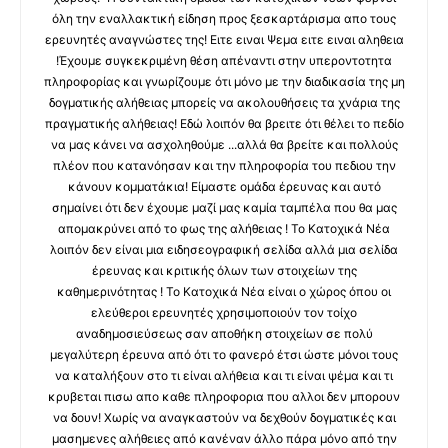
όλη την εναλλακτική είδηση προς ξεσκαρτάρισμα απο τους
ερευνητές αναγνώστες της! Ειτε ειναι Ψεμα ειτε ειναι αληθεια
!Έχουμε συγκεκριμένη θέση απέναντι στην υπεροντοτητα
πληροφορίας και γνωρίζουμε ότι μόνο με την διαδικασία της μη
δογματικής αλήθειας μπορείς να ακολουθήσεις τα χνάρια της
πραγματικής αλήθειας! Εδώ λοιπόν θα βρειτε ότι θέλει το πεδίο
να μας κάνει να ασχοληθούμε ...αλλά θα βρείτε και πολλούς
πλέον που κατανόησαν και την πληροφορία του πεδιου την
κάνουν κομματάκια! Είμαστε ομάδα έρευνας και αυτό
σημαίνει ότι δεν έχουμε μαζί μας καμία ταμπέλα που θα μας
απομακρύνει από το φως της αλήθειας ! Το Κατοχικά Νέα
λοιπόν δεν είναι μια ειδησεογραφική σελίδα αλλά μια σελίδα
έρευνας και κριτικής όλων των στοιχείων της
καθημερινότητας ! Το Κατοχικά Νέα είναι ο χώρος όπου οι
ελεύθεροι ερευνητές χρησιμοποιούν τον τοίχο
αναδημοσιεύσεως σαν αποθήκη στοιχείων σε πολύ
μεγαλύτερη έρευνα από ότι το φανερό έτσι ώστε μόνοι τους
να καταλήξουν στο τι είναι αλήθεια και τι είναι ψέμα και τι
κρυβεται πισω απο καθε πληροφορια που αλλοι δεν μπορουν
να δουν! Χωρίς να αναγκαστούν να δεχθούν δογματικές και
μασημενες αλήθειες από κανέναν άλλο πάρα μόνο από την