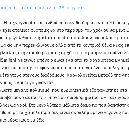
ιο; Η τεχνογνωσία του ανθρώπου δεν θα έπρεπε να κινείται με
έχει ατέλειες οι οποίες θα στο πέρασμα του χρόνου θα βελτιώ
εια μεγαλιθικά μνημεία τα οποία αποτελούν σιωπηλούς μάρτυ
ς ας μην παρεκκλίνουμε άλλο από το κεντρικό θέμα κι ας επι
 Μάλτα, στην οποία μέχρι τις αρχές του περασμένου αιώνα λέ
lSaflieni η κοινώς υπόγειο είναι ένα από τα αρχαιότερα μνημε
ων κάτω από την επιφάνεια και πρόκειται για ένα σύμπλεγμα 
έτρητους στενούς διαδρόμους. Χρονολογείται μεταξύ της 4ης κ
ν πως είναι έργο γιγάντων.
ωστο μεγάλο πολιτισμό, που κυριολεκτικά εξαφανίστηκε στα μέσ
ριβή ρόλο αυτού του υπόγειου οικοδομήματος, αν και σίγουρ
άλλοι ως ναοί. Στο μεγαλύτερο μάλιστα δωμάτιο που βαφτίστηκ
τίθεση με τα χαμηλότερα δεν είναι ολοκληρωμένο γεγονός πο
 από μέσα προς τα έξω.