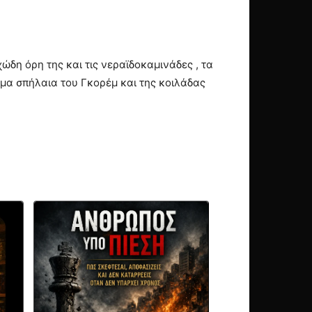
ώδη όρη της και τις νεραϊδοκαμινάδες , τα
σμα σπήλαια του Γκορέμ και της κοιλάδας