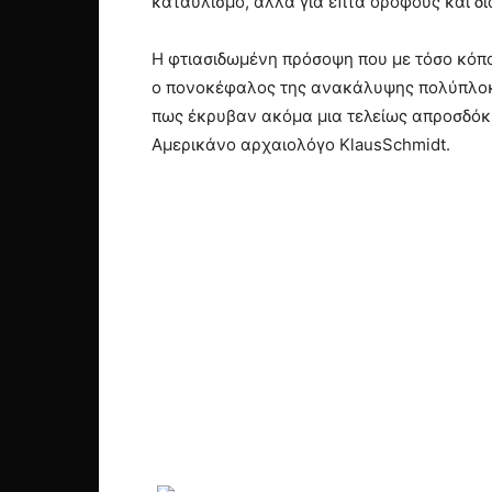
καταυλισμό, αλλά για επτά ορόφους και δι
Η φτιασιδωμένη πρόσοψη που με τόσο κόπο
ο πονοκέφαλος της ανακάλυψης πολύπλοκω
πως έκρυβαν ακόμα μια τελείως απροσδόκη
Αμερικάνο αρχαιολόγο KlausSchmidt.