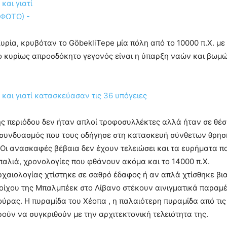
υρία, κρυβόταν το GöbekliTepe μία πόλη από το 10000 π.Χ. με
υρίως απροσδόκητο γεγονός είναι η ύπαρξη ναών και βωμών.
ής περιόδου δεν ήταν απλοί τροφοσυλλέκτες αλλά ήταν σε θέ
 συνδυασμός που τους οδήγησε στη κατασκευή σύνθετων θρησ
 Οι ανασκαφές βέβαια δεν έχουν τελειώσει και τα ευρήματα 
παλιά, χρονολογίες που φθάνουν ακόμα και το 14000 π.Χ.
ρχαιολογίας χτίστηκε σε σαθρό έδαφος ή αν απλά χτίσθηκε βια
 τοίχου της Μπαλμπέεκ στο Λίβανο στέκουν αινιγματικά παραμ
ρας. Η πυραμίδα του Χέοπα , η παλαιότερη πυραμίδα από τις τ
ούν να συγκριθούν με την αρχιτεκτονική τελειότητα της.