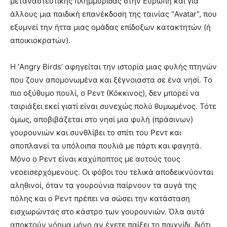
μεταναστευτικής πλημμυρίδας στην Ευρώπη και για
άλλους μια παιδική επανέκδοση της ταινίας “Avatar”, που
εξυμνεί την ήττα μιας ομάδας επίδοξων κατακτητών (ή
αποικιοκρατών).
Η ‘Angry Birds’ αφηγείται την ιστορία μιας φυλής πτηνών
που ζουν απομονωμένα και ξέγνοιαστα σε ένα νησί. Το
πιο οξύθυμο πουλί, ο Ρεντ (Κόκκινος), δεν μπορεί να
ταιριάξει εκεί γιατί είναι συνεχώς πολύ θυμωμένος. Τότε
όμως, αποβιβάζεται στο νησί μια φυλή (πράσινων)
γουρουνιών και συνθλίβει το σπίτι του Ρεντ και
αποπλανεί τα υπόλοιπα πουλιά με πάρτι και φαγητά.
Μόνο ο Ρεντ είναι καχύποπτος με αυτούς τους
νεοεισερχόμενους. Οι φόβοι του τελικά αποδεικνύονται
αληθινοί, όταν τα γουρούνια παίρνουν τα αυγά της
πόλης και ο Ρεντ πρέπει να σώσει την κατάσταση
εισχωρώντας στο κάστρο των γουρουνιών. Όλα αυτά
αποκτούν νόημα μόνο αν έχετε παίξει το παιχνίδι, διότι