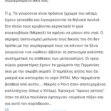
συμπεράσματα δικά σας.
Π.χ. Τα γουρούνια είναι πράσινα (χρώμα του ισλάμ),
έχουν γενειάδα και λιγουρεύονται τα θηλυκά πουλιά.
Στο πλοίο τους κρυβονται εκρηκτικά! Η γριά
κουκουβάγια (Μέρκελ) τα αφήνει να μπουν στο νησί. Ο
σερίφης (αστυνομία) μαλώνει τους δικούς του ότι δεν
πρέπει με την συμπεριφορά τους να κάνουν τα ξένα
γουρούνια «να νιώθουν άβολα» (η αστυνομία καλύπτει
συστηματικά τις επιθέσεις των μεταναστών). Οι τρεις
κύριοι χαρακτήρες έχουν τα χρώματα της Γερμανίας
(και με την ακριβή σειρά!). Ο τεμπέλης αητός που ζει
μακριά και κατουράει το νερό (ΗΠΑ). Μην περιμένετε
βοήθεια από αυτόν…. Μικρός ο Ρεντ ήταν αποτυχημένος
καλλιτέχνης (όπως ο Χίτλερ). Έφτιαχνε “άριους αετούς”
όταν τα άλλα πουλάκια έφτιαχναν «ουράνια τόξα» και
για αυτό τον κορόιδευαν…