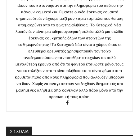
πλέον που κατανόησαν και την πληροφορία του πεδιου την
κάνουν κομματάκια! Είμαστε ομάδα έρευνας και αυτό
σημαίνει ότι δεν έχουμε μαζί μας καμία ταμπέλα που θα μας
απομακρύνει από το φως της αλήθειας ! Το Κατοχικά Νέα
λοιπόν δεν είναι μια ειδησεογραφική σελίδα αλλά μια σελίδα
έρευνας και κριτικής όλων των στοιχείων της
καθημερινότητας ! Το Κατοχικά Νέα είναι ο χώρος όπου οι
ελεύθεροι ερευνητές χρησιμοποιούν τον τοίχο
αναδημοσιεύσεως σαν αποθήκη στοιχείων σε πολύ
μεγαλύτερη έρευνα από ότι το φανερό έτσι ώστε μόνοι τους
να καταλήξουν στο τι είναι αλήθεια και τι είναι ψέμα και τι
κρυβεται πισω απο καθε πληροφορια που αλλοι δεν μπορουν
να δουν! Χωρίς να αναγκαστούν να δεχθούν δογματικές και
μασημενες αλήθειες από κανέναν άλλο πάρα μόνο από την
προσωπική τους κρίση!
2 ΣΧΟΛΙΑ