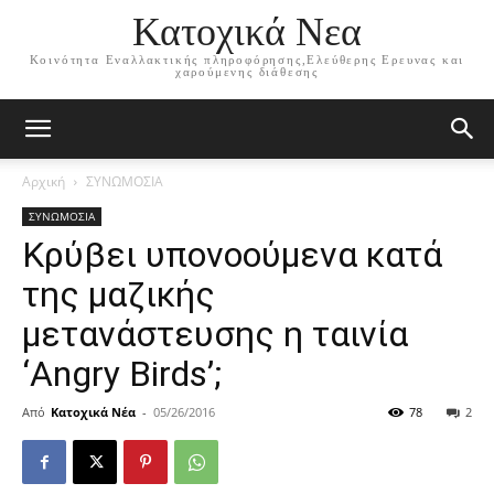
Κατοχικά Νεα
Κοινότητα Εναλλακτικής πληροφόρησης,Ελεύθερης Ερευνας και
χαρούμενης διάθεσης
Αρχική
ΣΥΝΩΜΟΣΙΑ
ΣΥΝΩΜΟΣΙΑ
Κρύβει υπονοούμενα κατά
της μαζικής
μετανάστευσης η ταινία
‘Angry Birds’;
Από
Κατοχικά Νέα
-
05/26/2016
78
2