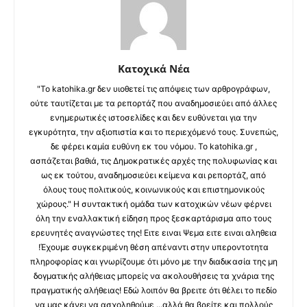
Κατοχικά Νέα
"Το katohika.gr δεν υιοθετεί τις απόψεις των αρθρογράφων,
ούτε ταυτίζεται με τα ρεπορτάζ που αναδημοσιεύει από άλλες
ενημερωτικές ιστοσελίδες και δεν ευθύνεται για την
εγκυρότητα, την αξιοπιστία και το περιεχόμενό τους. Συνεπώς,
δε φέρει καμία ευθύνη εκ του νόμου. Το katohika.gr ,
ασπάζεται βαθιά, τις Δημοκρατικές αρχές της πολυφωνίας και
ως εκ τούτου, αναδημοσιεύει κείμενα και ρεπορτάζ, από
όλους τους πολιτικούς, κοινωνικούς και επιστημονικούς
χώρους." Η συντακτική ομάδα των κατοχικών νέων φέρνει
όλη την εναλλακτική είδηση προς ξεσκαρτάρισμα απο τους
ερευνητές αναγνώστες της! Ειτε ειναι Ψεμα ειτε ειναι αληθεια
!Έχουμε συγκεκριμένη θέση απέναντι στην υπεροντοτητα
πληροφορίας και γνωρίζουμε ότι μόνο με την διαδικασία της μη
δογματικής αλήθειας μπορείς να ακολουθήσεις τα χνάρια της
πραγματικής αλήθειας! Εδώ λοιπόν θα βρειτε ότι θέλει το πεδίο
να μας κάνει να ασχοληθούμε ...αλλά θα βρείτε και πολλούς