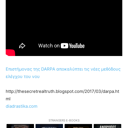
Επιστήμονας της DARPA αποκαλύπτει τις νέες μεθόδους
ελέγχου του νου
http://thesecretrealtruth.blogspot.com/2017/03/darpa.ht
ml
diadrastika.com
STRANGERS E-BOOKS