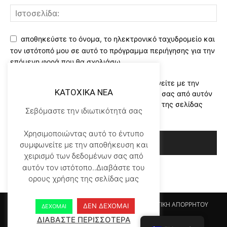
αποθηκεύστε το όνομα, το ηλεκτρονικό ταχυδρομείο και
τον ιστότοπό μου σε αυτό το πρόγραμμα περιήγησης για την
επόμενη φορά που θα σχολιάσω.
Χρησιμοποιώντας αυτό το έντυπο συμφωνείτε με την
KATOXIKA NEA
αποθήκευση και χειρισμό των δεδομένων σας από αυτόν
τον ιστότοπο..Διαβάστε του ορους χρήσης της σελίδας
Σεβόμαστε την ιδιωτικότητά σας
μας
*
Χρησιμοποιώντας αυτό το έντυπο
συμφωνείτε με την αποθήκευση και
χειρισμό των δεδομένων σας από
αυτόν τον ιστότοπο..Διαβάστε του
ορους χρήσης της σελίδας μας
Αρχικη KATOHIKA NEA
Login
Register
ΠΟΛΙΤΙΚΗ ΑΠΟΡΡΗΤΟΥ
ΔΕΝ ΔΕΧΟΜΑΙ
ΔΕΧΟΜΑΙ
ΟΡΟΙ ΧΡΗΣΗΣ
ΕΠΙΚΟΙΝΩΝΙΑ
ΔΙΑΒΑΣΤΕ ΠΕΡΙΣΣΟΤΕΡΑ