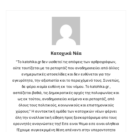
Κατοχικά Νέα
"Το katohika.gr δεν υιοθετεί τις απόψεις των αρθρογράφων,
ούτε ταυτίζεται με τα ρεπορτάζ που αναδημοσιεύει από άλλες
ενημερωτικές ιστοσελίδες και δεν ευθύνεται για την
εγκυρότητα, την αξιοπιστία και το περιεχόμενό τους. Συνεπώς,
δε φέρει καμία ευθύνη εκ του νόμου. Το katohika.gr ,
ασπάζεται βαθιά, τις Δημοκρατικές αρχές της πολυφωνίας και
ως εκ τούτου, αναδημοσιεύει κείμενα και ρεπορτάζ, από
όλους τους πολιτικούς, κοινωνικούς και επιστημονικούς
χώρους." Η συντακτική ομάδα των κατοχικών νέων φέρνει
όλη την εναλλακτική είδηση προς ξεσκαρτάρισμα απο τους
ερευνητές αναγνώστες της! Ειτε ειναι Ψεμα ειτε ειναι αληθεια
!Έχουμε συγκεκριμένη θέση απέναντι στην υπεροντοτητα