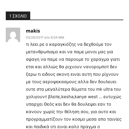
1 ΣΧΟΛΙΟ
makis
03/26/2017 στο 6:04 ΜΜ
τι λεει ρε ο καραγκιόζης να δεχθούμε τον
μετανθρωπισμο και να παμε μονοι μας για
σφαγη να παμε να παρουμε το χαραγμα γιατι
ετσι και αλλιώς θα ριχνουν νανορομποτ δεν
ξερω τι ειδους σκονη ειναι αυτη που ρίχνουν
με τους αεροψεκασμους αλλα δεν δουλευει
ουτε στα μεγαλύτερα θύματα του mk ultra του
χολιγουντ βλεπε,kesha,kanye west … ευτυχώς
υπαρχει Θεός και δεν θα δουλεψει εαν το
κανουν χωρίς την θέληση σου, για αυτο και
προγραμματίζουν τον κοσμο μεσα απο ταινίες
και παιδικά οτι ειναι καλο πραγμα ο