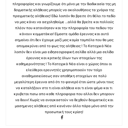
πληροφορίας και γνωρίζουμε ότι μόνο με την διαδικασία της μη
δογματικής αλήθειας μπορείς να ακολουθήσεις τα χνάρια της
πραγματικής αλήθειας! Εδώ λοιπόν θα βρειτε ότι θέλει το πεδίο
να μας κάνει να ασχοληθούμε ...αλλά θα βρείτε και πολλούς
πλέον που κατανόησαν και την πληροφορία του πεδιου την
κάνουν κομματάκια! Είμαστε ομάδα έρευνας και αυτό
σημαίνει ότι δεν έχουμε μαζί μας καμία ταμπέλα που θα μας
απομακρύνει από το φως της αλήθειας ! Το Κατοχικά Νέα
λοιπόν δεν είναι μια ειδησεογραφική σελίδα αλλά μια σελίδα
έρευνας και κριτικής όλων των στοιχείων της
καθημερινότητας ! Το Κατοχικά Νέα είναι ο χώρος όπου οι
ελεύθεροι ερευνητές χρησιμοποιούν τον τοίχο
αναδημοσιεύσεως σαν αποθήκη στοιχείων σε πολύ
μεγαλύτερη έρευνα από ότι το φανερό έτσι ώστε μόνοι τους
να καταλήξουν στο τι είναι αλήθεια και τι είναι ψέμα και τι
κρυβεται πισω απο καθε πληροφορια που αλλοι δεν μπορουν
να δουν! Χωρίς να αναγκαστούν να δεχθούν δογματικές και
μασημενες αλήθειες από κανέναν άλλο πάρα μόνο από την
προσωπική τους κρίση!