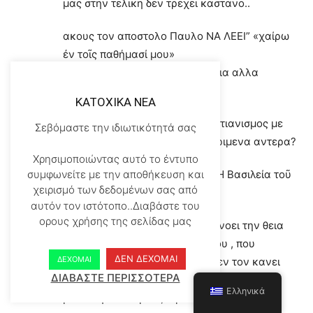
μας στην τελικη δεν τρεχει καστανο..
ακους τον αποστολο Παυλο ΝΑ ΛΕΕΙ” «χαίρω
ἐν τοῖς παθήμασί μου»
και αλλαζεις σκεψεις και πας για αλλα
χαρουμενος …
KATOXIKA NEA
και ξαναρωταω τι σχεση ο χριστιανισμος με
Σεβόμαστε την ιδιωτικότητά σας
αυτα τα καταστροφολογικα στριμενα αντερα?
Χρησιμοποιώντας αυτό το έντυπο
εδω ο ΛΟΥΚ ειναι ξεκαθαρος «Ἡ Βασιλεία τοῦ
συμφωνείτε με την αποθήκευση και
χειρισμό των δεδομένων σας από
Θεοῦ ἐντός ὑμῶν ἐστίν»
αυτόν τον ιστότοπο..Διαβάστε του
ορους χρήσης της σελίδας μας
και οταν μιλαει για βασιλεια εννοει την θεια
χαρη ,δηλαδη την χαρα του θεου , που
ΔΕΝ ΔΕΧΟΜΑΙ
ΔΕΧΟΜΑΙ
αγαλλιαζει των ανθρωπο και δεν τον κανει
ΔΙΑΒΑΣΤΕ ΠΕΡΙΣΣΟΤΕΡΑ
καταστροφολογο σαν τους γεροντες…που
Ελληνικά
μιλανε για σεισμους λιμους και