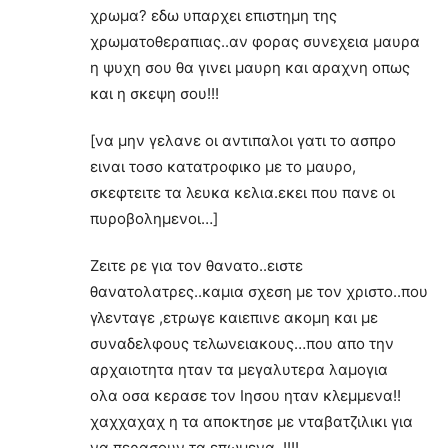
χρωμα? εδω υπαρχει επιστημη της
χρωματοθεραπιας..αν φορας συνεχεια μαυρα
η ψυχη σου θα γινει μαυρη και αραχνη οπως
και η σκεψη σου!!!
[να μην γελανε οι αντιπαλοι γατι το ασπρο
ειναι τοσο κατατροφικο με το μαυρο,
σκεφτειτε τα λευκα κελια.εκει που πανε οι
πυροβολημενοι…]
Ζειτε ρε για τον θανατο..ειστε
θανατολατρες..καμια σχεση με τον χριστο..που
γλενταγε ,ετρωγε καιεπινε ακομη και με
συναδελφους τελωνειακους…που απο την
αρχαιοτητα ηταν τα μεγαλυτερα λαμογια
ολα οσα κερασε τον Ιησου ηταν κλεμμενα!!
χαχχαχαχ η τα αποκτησε με νταβατζιλικι για
να περασουν τα επωμενα..!!!!