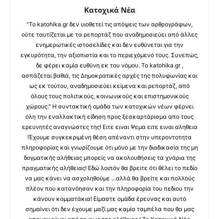
Κατοχικά Νέα
"Το katohika.gr δεν υιοθετεί τις απόψεις των αρθρογράφων,
ούτε ταυτίζεται με τα ρεπορτάζ που αναδημοσιεύει από άλλες
ενημερωτικές ιστοσελίδες και δεν ευθύνεται για την
εγκυρότητα, την αξιοπιστία και το περιεχόμενό τους. Συνεπώς,
δε φέρει καμία ευθύνη εκ του νόμου. Το katohika.gr ,
ασπάζεται βαθιά, τις Δημοκρατικές αρχές της πολυφωνίας και
ως εκ τούτου, αναδημοσιεύει κείμενα και ρεπορτάζ, από
όλους τους πολιτικούς, κοινωνικούς και επιστημονικούς
χώρους." Η συντακτική ομάδα των κατοχικών νέων φέρνει
όλη την εναλλακτική είδηση προς ξεσκαρτάρισμα απο τους
ερευνητές αναγνώστες της! Ειτε ειναι Ψεμα ειτε ειναι αληθεια
!Έχουμε συγκεκριμένη θέση απέναντι στην υπεροντοτητα
πληροφορίας και γνωρίζουμε ότι μόνο με την διαδικασία της μη
δογματικής αλήθειας μπορείς να ακολουθήσεις τα χνάρια της
πραγματικής αλήθειας! Εδώ λοιπόν θα βρειτε ότι θέλει το πεδίο
να μας κάνει να ασχοληθούμε ...αλλά θα βρείτε και πολλούς
πλέον που κατανόησαν και την πληροφορία του πεδιου την
κάνουν κομματάκια! Είμαστε ομάδα έρευνας και αυτό
σημαίνει ότι δεν έχουμε μαζί μας καμία ταμπέλα που θα μας