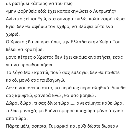
σε ρωτήσει κάποιος να του πεις
«μην φοβηθείς εδώ έχει κατασκηνώσει ο Λυτρωτής».
Ανίκητος είμαι Εγώ, στα σύνορα φυλώ, πολύ καιρό τώρα
Εγώ, δεν θα αφήσω τον εχθρό, να βλάψει ούτε ένα
χωριό.
Ο Χριστός θα επικρατήσει, την Ελλάδα στην Χείρα Του
θέλει να κρατήσει
μόνο πέτρες ο Χριστός δεν έχει ακόμα αναστήσει, εσάς
για να προειδοποιήσει .
Το λόγο Μου κρατώ, πολύ σας ευλογώ, δεν θα πάθετε
κακό, μονό σας παιδαγωγώ.
Δεν είναι όνειρο αυτό, μα περά ως περά αληθινό. Δεν θα
σας κρυφτώ, φανερά Εγώ , θα σας βοηθώ .
Δώρα, δώρα, τι σας δίνω τώρα….. ανεκτίμητα κάθε ώρα,
τι λέω μοναχά; με Eμένα εμπρός προχώρα μόνο άρχισε
από τώρα.
Πάρτε μέλι, όσπρια, ζυμαρικά και ρύζι δώστε δωρεάν