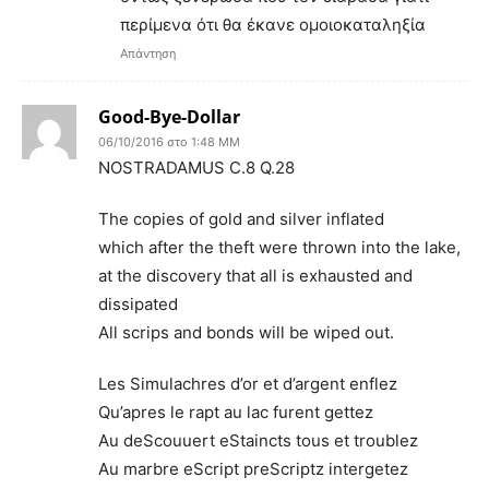
περίμενα ότι θα έκανε ομοιοκαταληξία
Απάντηση
Good-Bye-Dollar
06/10/2016 στο 1:48 ΜΜ
NOSTRADAMUS C.8 Q.28
The copies of gold and silver inflated
which after the theft were thrown into the lake,
at the discovery that all is exhausted and
dissipated
All scrips and bonds will be wiped out.
Les Simulachres d’or et d’argent enflez
Qu’apres le rapt au lac furent gettez
Au deScouuert eStaincts tous et troublez
Au marbre eScript preScriptz intergetez