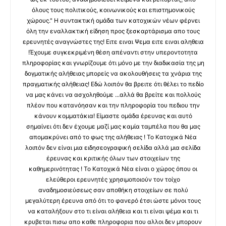
όλους τους πολιτικούς, κοινωνικούς και επιστημονικούς
χώρους." Η συντακτική ομάδα των κατοχικών νέων φέρνει
όλη την εναλλακτική είδηση προς ξεσκαρτάρισμα απο τους
ερευνητές αναγνώστες της! Ειτε ειναι Ψεμα ειτε ειναι αληθεια
!Έχουμε συγκεκριμένη θέση απέναντι στην υπεροντοτητα
πληροφορίας και γνωρίζουμε ότι μόνο με την διαδικασία της μη
δογματικής αλήθειας μπορείς να ακολουθήσεις τα χνάρια της
πραγματικής αλήθειας! Εδώ λοιπόν θα βρειτε ότι θέλει το πεδίο
να μας κάνει να ασχοληθούμε ...αλλά θα βρείτε και πολλούς
πλέον που κατανόησαν και την πληροφορία του πεδιου την
κάνουν κομματάκια! Είμαστε ομάδα έρευνας και αυτό
σημαίνει ότι δεν έχουμε μαζί μας καμία ταμπέλα που θα μας
απομακρύνει από το φως της αλήθειας ! Το Κατοχικά Νέα
λοιπόν δεν είναι μια ειδησεογραφική σελίδα αλλά μια σελίδα
έρευνας και κριτικής όλων των στοιχείων της
καθημερινότητας ! Το Κατοχικά Νέα είναι ο χώρος όπου οι
ελεύθεροι ερευνητές χρησιμοποιούν τον τοίχο
αναδημοσιεύσεως σαν αποθήκη στοιχείων σε πολύ
μεγαλύτερη έρευνα από ότι το φανερό έτσι ώστε μόνοι τους
να καταλήξουν στο τι είναι αλήθεια και τι είναι ψέμα και τι
κρυβεται πισω απο καθε πληροφορια που αλλοι δεν μπορουν