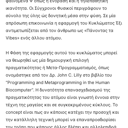
φαινόμενα Ψ όπως η ενοραση και η τηλεπαθητική
ικανότητα. Οι Σύγχρονοι Φυσικοί περιγράφουν το
σύνολο της ύλης ώς δονητική μέσα στην φύση. Σε μία
απρόσωπη επικοινωνία η εφαρμογή του Κυκλώματος Έξι
αντιμετωπίζεται από τον άνθρωπο ως «Πάνοντας τα
Vibes» ενός άλλου ατόμου.
Η Φάση της εφαρμογής αυτού του κυκλώματος μπορεί
να θεωρηθεί ως μία δημιουργική επιλογή
πραγματικότητας ή Μετα-Προγραμματισμός, όπως
ονομάστηκε από τον Δρ. John C. Lilly στο βιβλίο του
“Programming and Metaprogramming in the Human
Biocomputer”. Η δυνατότητα επανασχεδιασμού της
πραγματικότητας του ατόμου είναι γνωστή έννοια στην
τέχνη της μαγείας και σε συγκεκριμένους κύκλους. Το
concept είναι πως αν κάποιος κατέχει την προσοχή και
την κατάλληλη τεχνική μπορεί να επαναπροσδιορίσει
τον τρόπο που κάποιος άλλος βλέπει και αλληλεπιδρά