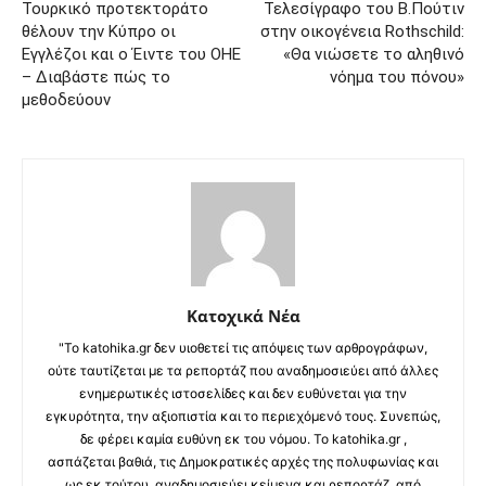
Τουρκικό προτεκτοράτο
Τελεσίγραφο του Β.Πούτιν
θέλουν την Κύπρο οι
στην οικογένεια Rothschild:
Εγγλέζοι και ο Έιντε του ΟΗΕ
«Θα νιώσετε το αληθινό
– Διαβάστε πώς το
νόημα του πόνου»
μεθοδεύουν
Κατοχικά Νέα
"Το katohika.gr δεν υιοθετεί τις απόψεις των αρθρογράφων,
ούτε ταυτίζεται με τα ρεπορτάζ που αναδημοσιεύει από άλλες
ενημερωτικές ιστοσελίδες και δεν ευθύνεται για την
εγκυρότητα, την αξιοπιστία και το περιεχόμενό τους. Συνεπώς,
δε φέρει καμία ευθύνη εκ του νόμου. Το katohika.gr ,
ασπάζεται βαθιά, τις Δημοκρατικές αρχές της πολυφωνίας και
ως εκ τούτου, αναδημοσιεύει κείμενα και ρεπορτάζ, από