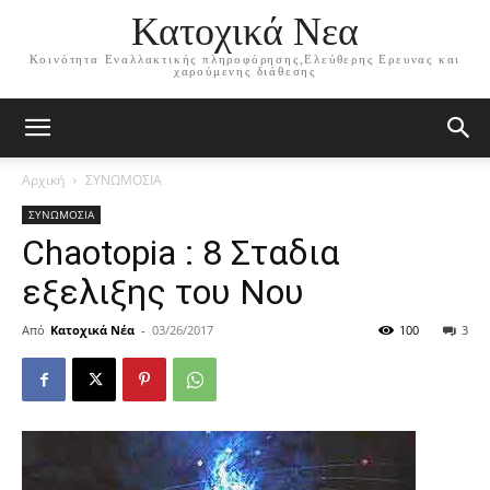
Κατοχικά Νεα
Κοινότητα Εναλλακτικής πληροφόρησης,Ελεύθερης Ερευνας και
χαρούμενης διάθεσης
Αρχική
ΣΥΝΩΜΟΣΙΑ
ΣΥΝΩΜΟΣΙΑ
Chaotopia : 8 Σταδια
εξελιξης του Νου
Από
Κατοχικά Νέα
-
03/26/2017
100
3