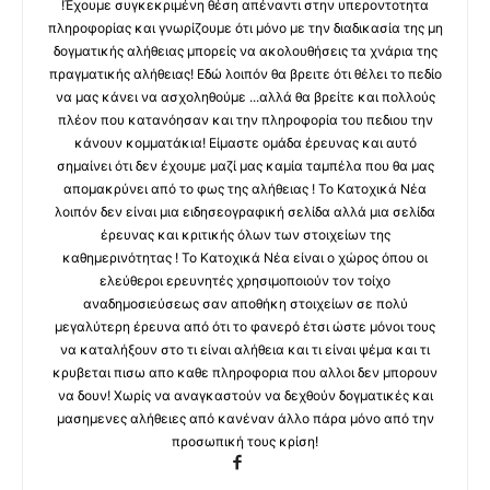
!Έχουμε συγκεκριμένη θέση απέναντι στην υπεροντοτητα
πληροφορίας και γνωρίζουμε ότι μόνο με την διαδικασία της μη
δογματικής αλήθειας μπορείς να ακολουθήσεις τα χνάρια της
πραγματικής αλήθειας! Εδώ λοιπόν θα βρειτε ότι θέλει το πεδίο
να μας κάνει να ασχοληθούμε ...αλλά θα βρείτε και πολλούς
πλέον που κατανόησαν και την πληροφορία του πεδιου την
κάνουν κομματάκια! Είμαστε ομάδα έρευνας και αυτό
σημαίνει ότι δεν έχουμε μαζί μας καμία ταμπέλα που θα μας
απομακρύνει από το φως της αλήθειας ! Το Κατοχικά Νέα
λοιπόν δεν είναι μια ειδησεογραφική σελίδα αλλά μια σελίδα
έρευνας και κριτικής όλων των στοιχείων της
καθημερινότητας ! Το Κατοχικά Νέα είναι ο χώρος όπου οι
ελεύθεροι ερευνητές χρησιμοποιούν τον τοίχο
αναδημοσιεύσεως σαν αποθήκη στοιχείων σε πολύ
μεγαλύτερη έρευνα από ότι το φανερό έτσι ώστε μόνοι τους
να καταλήξουν στο τι είναι αλήθεια και τι είναι ψέμα και τι
κρυβεται πισω απο καθε πληροφορια που αλλοι δεν μπορουν
να δουν! Χωρίς να αναγκαστούν να δεχθούν δογματικές και
μασημενες αλήθειες από κανέναν άλλο πάρα μόνο από την
προσωπική τους κρίση!