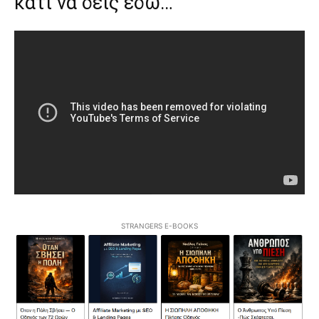
κατι να δεις εδω…
STRANGERS E-BOOKS