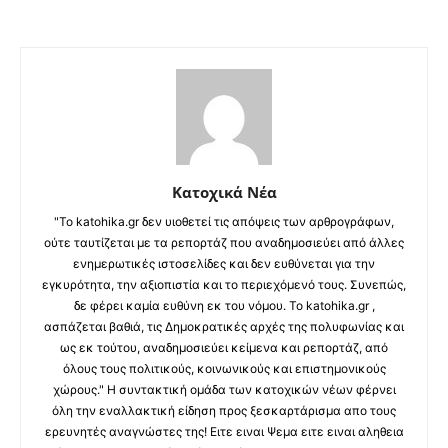
Κατοχικά Νέα
"Το katohika.gr δεν υιοθετεί τις απόψεις των αρθρογράφων,
ούτε ταυτίζεται με τα ρεπορτάζ που αναδημοσιεύει από άλλες
ενημερωτικές ιστοσελίδες και δεν ευθύνεται για την
εγκυρότητα, την αξιοπιστία και το περιεχόμενό τους. Συνεπώς,
δε φέρει καμία ευθύνη εκ του νόμου. Το katohika.gr ,
ασπάζεται βαθιά, τις Δημοκρατικές αρχές της πολυφωνίας και
ως εκ τούτου, αναδημοσιεύει κείμενα και ρεπορτάζ, από
όλους τους πολιτικούς, κοινωνικούς και επιστημονικούς
χώρους." Η συντακτική ομάδα των κατοχικών νέων φέρνει
όλη την εναλλακτική είδηση προς ξεσκαρτάρισμα απο τους
ερευνητές αναγνώστες της! Ειτε ειναι Ψεμα ειτε ειναι αληθεια