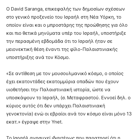
Ο David Saranga, επικεφαλής των δημοσίων σχέσεων
στο γενικό προξενείο του Ισραήλ στη Νέα Υόρκη, το
οποίον είναι και ο μπροστάρης της προώθησης για όλο
και πιο θετικά μηνύματα υπέρ του Ισραήλ, υποστήριξε
την περασμένη εβδομάδα ότι το Ισραήλ ήταν σε
μειονεκτική θέση έναντι της φίλο-Παλαιστινιακής
υποστήριξης ανά τον Κόσμο.
«Σε αντίθεση με τον μουσουλμανικό κόσμο, ο οποίος
έχει εκατοντάδες εκατομμύρια οπαδών που έχουν
υιοθετήσει την Παλαιστινιακή ιστορία, ώστε να
υποσκάψουν το Ισραήλ, (σ. Μεταφραστού. Εννοεί δηλ. ο
κύριος αυτός ότι δεν υπάρχει Παλαιστινιακή
γενοκτονία) ενώ οι εβραίοι ανά τον κόσμο είναι μόνο 13
εκατ.» έγραψε στην Ynet.
Το Ισραήλ ανησυχεί ιδιαιτέρως που παρατηρεί ότι η