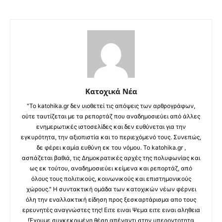
Κατοχικά Νέα
"Το katohika.gr δεν υιοθετεί τις απόψεις των αρθρογράφων,
ούτε ταυτίζεται με τα ρεπορτάζ που αναδημοσιεύει από άλλες
ενημερωτικές ιστοσελίδες και δεν ευθύνεται για την
εγκυρότητα, την αξιοπιστία και το περιεχόμενό τους. Συνεπώς,
δε φέρει καμία ευθύνη εκ του νόμου. Το katohika.gr ,
ασπάζεται βαθιά, τις Δημοκρατικές αρχές της πολυφωνίας και
ως εκ τούτου, αναδημοσιεύει κείμενα και ρεπορτάζ, από
όλους τους πολιτικούς, κοινωνικούς και επιστημονικούς
χώρους." Η συντακτική ομάδα των κατοχικών νέων φέρνει
όλη την εναλλακτική είδηση προς ξεσκαρτάρισμα απο τους
ερευνητές αναγνώστες της! Ειτε ειναι Ψεμα ειτε ειναι αληθεια
!Έχουμε συγκεκριμένη θέση απέναντι στην υπεροντοτητα