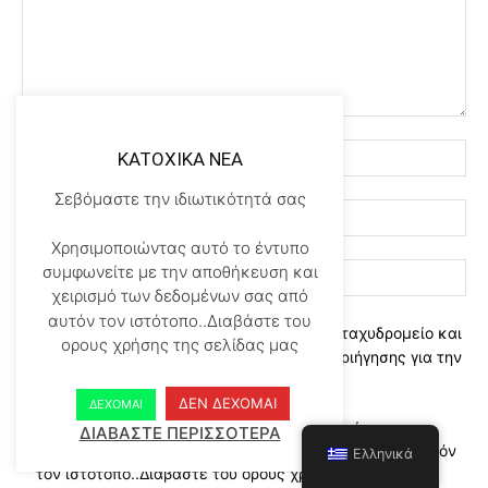
KATOXIKA NEA
Σεβόμαστε την ιδιωτικότητά σας
Χρησιμοποιώντας αυτό το έντυπο
συμφωνείτε με την αποθήκευση και
χειρισμό των δεδομένων σας από
αυτόν τον ιστότοπο..Διαβάστε του
αποθηκεύστε το όνομα, το ηλεκτρονικό ταχυδρομείο και
ορους χρήσης της σελίδας μας
τον ιστότοπό μου σε αυτό το πρόγραμμα περιήγησης για την
επόμενη φορά που θα σχολιάσω.
ΔΕΝ ΔΕΧΟΜΑΙ
ΔΕΧΟΜΑΙ
Χρησιμοποιώντας αυτό το έντυπο συμφωνείτε με την
ΔΙΑΒΑΣΤΕ ΠΕΡΙΣΣΟΤΕΡΑ
αποθήκευση και χειρισμό των δεδομένων σας από αυτόν
Ελληνικά
τον ιστότοπο..Διαβάστε του ορους χρήσης της σελίδας