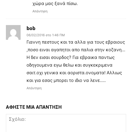
χώρα μας ξανά πίσω.
Απάντηση
bob
06/02/2016 στο 1:46 ΠΜ
Γιαννη πεστους και τα αλλα για τους εβραιους
,ποσο ειναι αγαπητοι απο παλια στην κοζανη…
Η δεν εισαι σουρδος? Για εβραικα παντως
οδηγουμενα εγω θελω και συγκεκριμενα
σαιτ.οχι γενικα και αοριστα.ονοματα! Αλλιως
και για εσας μπορει το ιδιο να λενε…..
Απάντηση
ΑΦΗΣΤΕ ΜΙΑ ΑΠΑΝΤΗΣΗ