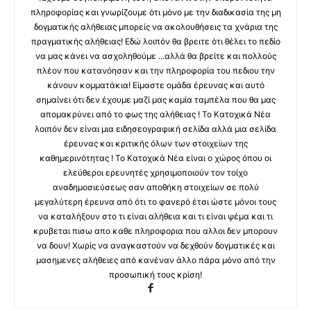
πληροφορίας και γνωρίζουμε ότι μόνο με την διαδικασία της μη
δογματικής αλήθειας μπορείς να ακολουθήσεις τα χνάρια της
πραγματικής αλήθειας! Εδώ λοιπόν θα βρειτε ότι θέλει το πεδίο
να μας κάνει να ασχοληθούμε ...αλλά θα βρείτε και πολλούς
πλέον που κατανόησαν και την πληροφορία του πεδιου την
κάνουν κομματάκια! Είμαστε ομάδα έρευνας και αυτό
σημαίνει ότι δεν έχουμε μαζί μας καμία ταμπέλα που θα μας
απομακρύνει από το φως της αλήθειας ! Το Κατοχικά Νέα
λοιπόν δεν είναι μια ειδησεογραφική σελίδα αλλά μια σελίδα
έρευνας και κριτικής όλων των στοιχείων της
καθημερινότητας ! Το Κατοχικά Νέα είναι ο χώρος όπου οι
ελεύθεροι ερευνητές χρησιμοποιούν τον τοίχο
αναδημοσιεύσεως σαν αποθήκη στοιχείων σε πολύ
μεγαλύτερη έρευνα από ότι το φανερό έτσι ώστε μόνοι τους
να καταλήξουν στο τι είναι αλήθεια και τι είναι ψέμα και τι
κρυβεται πισω απο καθε πληροφορια που αλλοι δεν μπορουν
να δουν! Χωρίς να αναγκαστούν να δεχθούν δογματικές και
μασημενες αλήθειες από κανέναν άλλο πάρα μόνο από την
προσωπική τους κρίση!