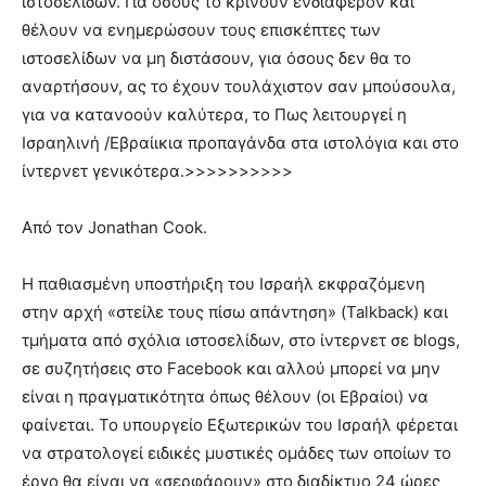
ιστοσελίδων. Για όσους το κρίνουν ενδιαφέρον και
θέλουν να ενημερώσουν τους επισκέπτες των
ιστοσελίδων να μη διστάσουν, για όσους δεν θα το
αναρτήσουν, ας το έχουν τουλάχιστον σαν μπούσουλα,
για να κατανοούν καλύτερα, το Πως λειτουργεί η
Ισραηλινή /Εβραίικια προπαγάνδα στα ιστολόγια και στο
ίντερνετ γενικότερα.>>>>>>>>>>
Από τον Jonathan Cook.
Η παθιασμένη υποστήριξη του Ισραήλ εκφραζόμενη
στην αρχή «στείλε τους πίσω απάντηση» (Talkback) και
τμήματα από σχόλια ιστοσελίδων, στο ίντερνετ σε blogs,
σε συζητήσεις στο Facebook και αλλού μπορεί να μην
είναι η πραγματικότητα όπως θέλουν (οι Εβραίοι) να
φαίνεται. Το υπουργείο Εξωτερικών του Ισραήλ φέρεται
να στρατολογεί ειδικές μυστικές ομάδες των οποίων το
έργο θα είναι να «σερφάρουν» στο διαδίκτυο 24 ώρες