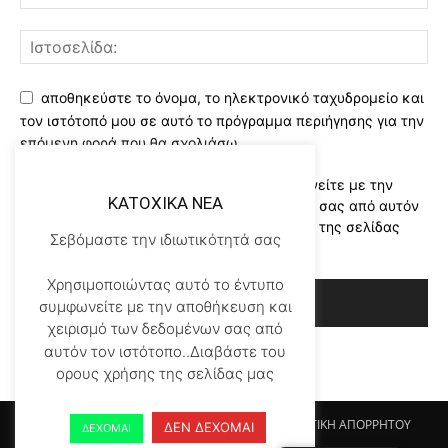
αποθηκεύστε το όνομα, το ηλεκτρονικό ταχυδρομείο και
τον ιστότοπό μου σε αυτό το πρόγραμμα περιήγησης για την
επόμενη φορά που θα σχολιάσω.
Χρησιμοποιώντας αυτό το έντυπο συμφωνείτε με την
KATOXIKA NEA
αποθήκευση και χειρισμό των δεδομένων σας από αυτόν
τον ιστότοπο..Διαβάστε του ορους χρήσης της σελίδας
Σεβόμαστε την ιδιωτικότητά σας
μας
*
Χρησιμοποιώντας αυτό το έντυπο
συμφωνείτε με την αποθήκευση και
χειρισμό των δεδομένων σας από
αυτόν τον ιστότοπο..Διαβάστε του
ορους χρήσης της σελίδας μας
Αρχικη KATOHIKA NEA
Login
Register
ΠΟΛΙΤΙΚΗ ΑΠΟΡΡΗΤΟΥ
ΔΕΝ ΔΕΧΟΜΑΙ
ΔΕΧΟΜΑΙ
ΟΡΟΙ ΧΡΗΣΗΣ
ΕΠΙΚΟΙΝΩΝΙΑ