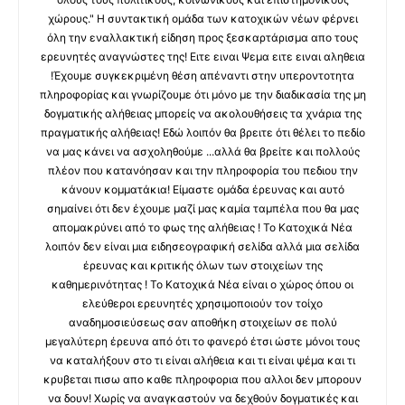
χώρους." Η συντακτική ομάδα των κατοχικών νέων φέρνει
όλη την εναλλακτική είδηση προς ξεσκαρτάρισμα απο τους
ερευνητές αναγνώστες της! Ειτε ειναι Ψεμα ειτε ειναι αληθεια
!Έχουμε συγκεκριμένη θέση απέναντι στην υπεροντοτητα
πληροφορίας και γνωρίζουμε ότι μόνο με την διαδικασία της μη
δογματικής αλήθειας μπορείς να ακολουθήσεις τα χνάρια της
πραγματικής αλήθειας! Εδώ λοιπόν θα βρειτε ότι θέλει το πεδίο
να μας κάνει να ασχοληθούμε ...αλλά θα βρείτε και πολλούς
πλέον που κατανόησαν και την πληροφορία του πεδιου την
κάνουν κομματάκια! Είμαστε ομάδα έρευνας και αυτό
σημαίνει ότι δεν έχουμε μαζί μας καμία ταμπέλα που θα μας
απομακρύνει από το φως της αλήθειας ! Το Κατοχικά Νέα
λοιπόν δεν είναι μια ειδησεογραφική σελίδα αλλά μια σελίδα
έρευνας και κριτικής όλων των στοιχείων της
καθημερινότητας ! Το Κατοχικά Νέα είναι ο χώρος όπου οι
ελεύθεροι ερευνητές χρησιμοποιούν τον τοίχο
αναδημοσιεύσεως σαν αποθήκη στοιχείων σε πολύ
μεγαλύτερη έρευνα από ότι το φανερό έτσι ώστε μόνοι τους
να καταλήξουν στο τι είναι αλήθεια και τι είναι ψέμα και τι
κρυβεται πισω απο καθε πληροφορια που αλλοι δεν μπορουν
να δουν! Χωρίς να αναγκαστούν να δεχθούν δογματικές και