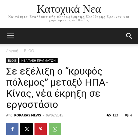
Κατοχικά Νεα
Κοινότητα Εναλλακτικής πληροφόρησης,Ελεύθερης Ερευνας και
χαρούμενης διάθεσης
Αρχική
BLOG
BLOG
ΝΕΑ ΤΑΞΗ ΠΡΑΓΜΑΤΩΝ
Σε εξέλιξη ο “κρυφός
πόλεμος” μεταξύ ΗΠΑ-
Κίνας, νέα έκρηξη σε
εργοστάσιο
Από
KORAKAS NEWS
-
09/02/2015
123
4