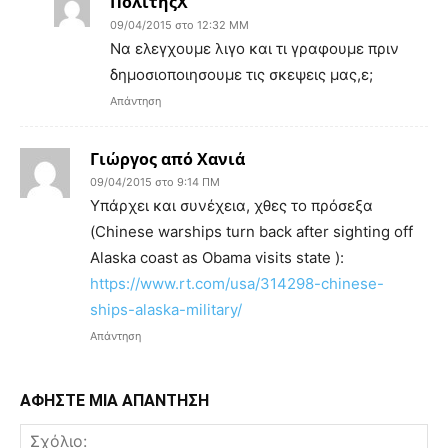
ΠολιτηςΧ
09/04/2015 στο 12:32 ΜΜ
Να ελεγχουμε λιγο και τι γραφουμε πριν
δημοσιοποιησουμε τις σκεψεις μας,ε;
Απάντηση
Γιώργος από Χανιά
09/04/2015 στο 9:14 ΠΜ
Υπάρχει και συνέχεια, χθες το πρόσεξα
(Chinese warships turn back after sighting off
Alaska coast as Obama visits state ):
https://www.rt.com/usa/314298-chinese-
ships-alaska-military/
Απάντηση
ΑΦΗΣΤΕ ΜΙΑ ΑΠΑΝΤΗΣΗ