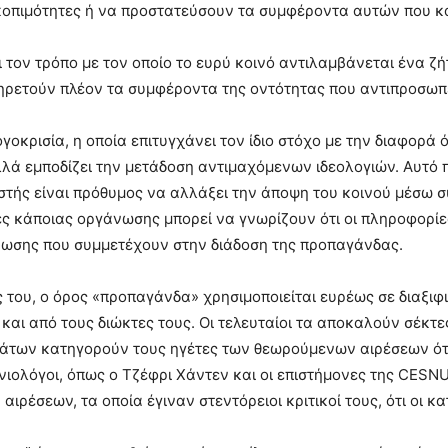
κοπιμότητες ή να προστατεύσουν τα συμφέροντα αυτών που κ
 τον τρόπο με τον οποίο το ευρύ κοινό αντιλαμβάνεται ένα ζή
υπηρετούν πλέον τα συμφέροντα της οντότητας που αντιπροσωπ
οκρισία, η οποία επιτυγχάνει τον ίδιο στόχο με την διαφορά ότ
λλά εμποδίζει την μετάδοση αντιμαχόμενων ιδεολογιών. Αυτό
στής είναι πρόθυμος να αλλάξει την άποψη του κοινού μέσω σ
τες κάποιας οργάνωσης μπορεί να γνωρίζουν ότι οι πληροφορί
άνωσης που συμμετέχουν στην διάδοση της προπαγάνδας.
ς του, ο όρος «προπαγάνδα» χρησιμοποιείται ευρέως σε διαξι
αι από τους διώκτες τους. Οι τελευταίοι τα αποκαλούν σέκτες
ημάτων κατηγορούν τους ηγέτες των θεωρούμενων αιρέσεων ό
ιολόγοι, όπως ο Τζέφρι Χάντεν και οι επιστήμονες της CESNU
ρέσεων, τα οποία έγιναν στεντόρειοι κριτικοί τους, ότι οι κ