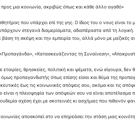
 προς μια κοινωνία, ακριβώς όπως και κάθε άλλο αγαθό»
ισθητήρας που υπάρχει επί της γης. Ο ίδιος του ο νους είναι 
πάρχουν στεγανά διαμερίσματα, αδιαπέραστα από τη λογική. Η
ε βάση τη σκέψη και την εμπειρία του, αλλά μόνο με μαζικές α
ys «Προπαγάνδα», «Κατασκευάζοντας τη Συναίνεση», «Αποκρυσ
 εταιρίες, θρησκείες, πολιτική και ψέματα, ενώ σίγουρα, δεν 
 όμως προπαγανδιστής όπως επίσης είσαι και θύμα της προπα
σκευτικές έως τις κοινωνικές απόψεις σου, ακόμα και τις απόψ
ο είναι η πλειοψηφία των απόψεών σου να είναι αποτέλεσμα
ουδεμία σχέση έχει με σκοτεινιές κι ασχήμιες που πιθανόν φα
οινωνίας αποσκοπεί στο να επηρεάσει την στάση μιας κοινότη