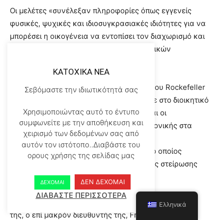
Οι μελέτες «συνέλεξαν πληροφορίες όπως εγγενείς
φυσικές, ψυχικές και ιδιοσυγκρασιακές ιδιότητες για να
μπορέσει η οικογένεια να εντοπίσει τον διαχωρισμό και
τον ανασυνδυασμό εγγενών ή κληρονομικών
ιδιοτήτων».
KATOXIKA NEA
Ο William Welch, ο ιδρυτικός διευθυντής του Rockefeller
Σεβόμαστε την ιδιωτικότητά σας
Institute for Medical Research, συμμετείχε στο διοικητικό
Χρησιμοποιώντας αυτό το έντυπο
συμβούλιο του Eugenics Record Office και οι
συμφωνείτε με την αποθήκευση και
Rockefellers υποστήριξαν ερευνητές ευγονικής στα
χειρισμό των δεδομένων σας από
Ινστιτούτα Kaiser Wilhelm στη Γερμανία,
αυτόν τον ιστότοπο..Διαβάστε του
συμπεριλαμβανομένου του Ernst Rüdin, ο οποίος
ορους χρήσης της σελίδας μας
συνέταξε τον νόμο περί καταναγκαστικής στείρωσης
της Ναζιστικής Γερμανίας.
ΔΕΝ ΔΕΧΟΜΑΙ
ΔΕΧΟΜΑΙ
ΔΙΑΒΑΣΤΕ ΠΕΡΙΣΣΟΤΕΡΑ
Όταν η American Eugenics Society έκλεισε τις πόρτες
Ελληνικά
της, ο επί μακρόν διευθυντής της, Frederick Osborne,