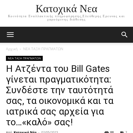
Κατοχικά Νεα
Κοινότητα Εναλλακτικής πληροφόρησης,Ελεύθερης Ερευνας και
χαρούμενης διάθεσης
Αρχική
ΝΕΑ ΤΑΞΗ ΠΡΑΓΜΑΤΩΝ
ΝΕΑ ΤΑΞΗ ΠΡΑΓΜΑΤΩΝ
Η Ατζέντα του Bill Gates
γίνεται πραγματικότητα:
Συνδέστε την ταυτότητά
σας, τα οικονομικά και τα
ιατρικά σας αρχεία για
το…«καλό» σας!
Από
Κατοχικά Νέα
-
02/05/2023
88
2