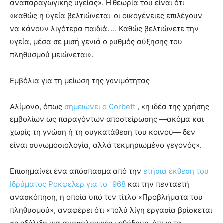
αναπαραγωγικής υγείας». Η θεωρία του είναι ότι
«καθώς η υγεία βελτιώνεται, οι οικογένειες επιλέγουν
να κάνουν λιγότερα παιδιά. … Καθώς βελτιώνετε την
υγεία, μέσα σε μισή γενιά ο ρυθμός αύξησης του
πληθυσμού μειώνεται».
Εμβόλια για τη μείωση της γονιμότητας
Αλίμονο, όπως
σημειώνει ο Corbett
, «η ιδέα της χρήσης
εμβολίων ως παραγόντων αποστείρωσης —ακόμα και
χωρίς τη γνώση ή τη συγκατάθεση του κοινού— δεν
είναι συνωμοσιολογία, αλλά τεκμηριωμένο γεγονός».
Επισημαίνει ένα απόσπασμα από την
ετήσια έκθεση του
Ιδρύματος Ροκφέλερ για το 1968
και την πενταετή
ανασκόπηση, η οποία υπό τον τίτλο «Προβλήματα του
πληθυσμού», αναφέρει ότι «πολύ λίγη εργασία βρίσκεται
σε εξέλιξη για ανοσολογικές μεθόδους, όπως τα