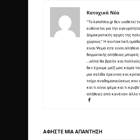
Κατοχικά Νέα
"Το katohika.gr δεν υιοθετεί
ευθύνεται για την εγκυρότητα,
Δημοκρατικές αρχές της πολυ
χώρους." Η συντακτική ομάδ
ειναι Ψεμα ειτε ειναι αληθει
δογματικής αλήθειας μπορείς 
...αλλά θα βρείτε και πολλο
δεν έχουμε μαζί μας καμία τ
μια σελίδα έρευνας και κριτι
τοίχο αναδημοσιεύσεως σαν α
και τι είναι ψέμα και τι κρ
αλήθειες από κανέναν άλλο 
ΑΦΗΣΤΕ ΜΙΑ ΑΠΑΝΤΗΣΗ