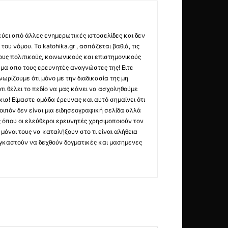
εύει από άλλες ενημερωτικές ιστοσελίδες και δεν
ου νόμου. Το katohika.gr , ασπάζεται βαθιά, τις
υς πολιτικούς, κοινωνικούς και επιστημονικούς
μα απο τους ερευνητές αναγνώστες της! Ειτε
ωρίζουμε ότι μόνο με την διαδικασία της μη
τι θέλει το πεδίο να μας κάνει να ασχοληθούμε
ια! Είμαστε ομάδα έρευνας και αυτό σημαίνει ότι
οιπόν δεν είναι μια ειδησεογραφική σελίδα αλλά
ς όπου οι ελεύθεροι ερευνητές χρησιμοποιούν τον
όνοι τους να καταλήξουν στο τι είναι αλήθεια
ναγκαστούν να δεχθούν δογματικές και μασημενες