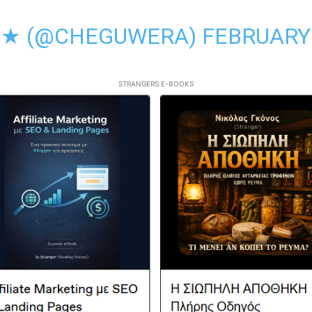
𝕣𝕒 ★ (@CHEGUWERA)
FEBRUARY 
STRANGERS E-BOOKS