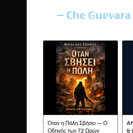
— ℂ𝕙𝕖 𝔾𝕦𝕖𝕧