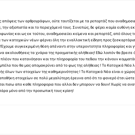
 τις απόψεις των αρθρογράφων, ούτε ταυτίζεται με τα ρεπορτάζ που αναδημοσι
 την αξιοπιστία και το περιεχόμενό τους. Συνεπώς, δε φέρει καμία ευθύνη εκ τ
φωνίας και ως εκ τούτου, αναδημοσιεύει κείμενα και ρεπορτάζ, από όλους το
α των κατοχικών νέων φέρνει όλη την εναλλακτική είδηση προς ξεσκαρτάρισ
α !Έχουμε συγκεκριμένη θέση απέναντι στην υπεροντοτητα πληροφορίας και γν
να ακολουθήσεις τα χνάρια της πραγματικής αλήθειας! Εδώ λοιπόν θα βρειτε ό
ύς πλέον που κατανόησαν και την πληροφορία του πεδιου την κάνουν κομματάκ
αμπέλα που θα μας απομακρύνει από το φως της αλήθειας ! Το Κατοχικά Νέα λ
κής όλων των στοιχείων της καθημερινότητας ! Το Κατοχικά Νέα είναι ο χώρο
ποθήκη στοιχείων σε πολύ μεγαλύτερη έρευνα από ότι το φανερό έτσι ώστε μ
υβεται πισω απο καθε πληροφορια που αλλοι δεν μπορουν να δουν! Χωρίς να α
πάρα μόνο από την προσωπική τους κρίση!