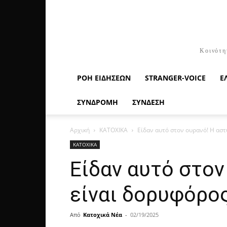
Κοινότη
ΡΟΉ ΕΙΔΉΣΕΩΝ
STRANGER-VOICE
Ε
ΣΥΝΔΡΟΜΗ
ΣΥΝΔΕΣΗ
Αρχική
ΚΑΤΟΧΙΚΑ
Είδαν αυτό στον ουρανό! Η αστ
ΚΑΤΟΧΙΚΑ
Είδαν αυτό στον
είναι δορυφόρο
Από
Κατοχικά Νέα
-
02/19/2025