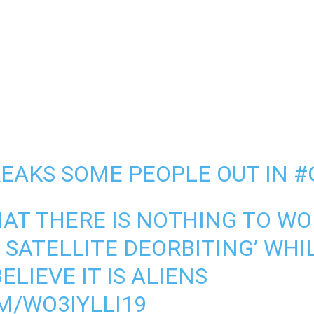
REAKS SOME PEOPLE OUT IN
#
HAT THERE IS NOTHING TO WO
N SATELLITE DEORBITING’ WH
LIEVE IT IS ALIENS
M/WO3IYLLI19