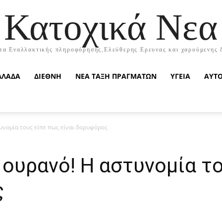
Κατοχικά Νεα
τα Εναλλακτικής πληροφόρησης,Ελεύθερης Ερευνας και χαρούμενης 
ΛΛΑΔΑ
ΔΙΕΘΝΗ
ΝΕΑ ΤΑΞΗ ΠΡΑΓΜΑΤΩΝ
ΥΓΕΙΑ
ΑΥΤ
υνομία τους είπε πως είναι δορυφόρος
 ουρανό! Η αστυνομία τ
ς